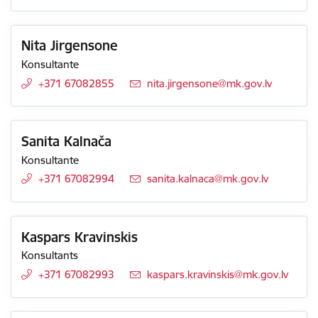
Nita Jirgensone
Konsultante
+371 67082855
E-pasts:
nita.jirgensone@mk.gov.lv
Sanita Kalnača
Konsultante
+371 67082994
E-pasts:
sanita.kalnaca@mk.gov.lv
Kaspars Kravinskis
Konsultants
+371 67082993
E-pasts:
kaspars.kravinskis@mk.gov.lv