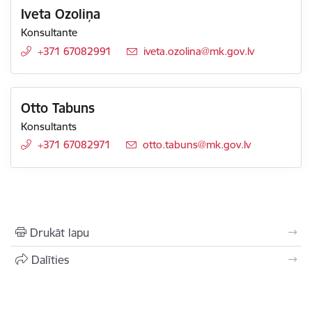
Iveta Ozoliņa
Konsultante
+371 67082991
E-pasts:
iveta.ozolina@mk.gov.lv
Otto Tabuns
Konsultants
+371 67082971
E-pasts:
otto.tabuns@mk.gov.lv
Drukāt lapu
Dalīties