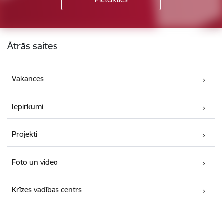
Kājene
Ātrās saites
Vakances
Iepirkumi
Projekti
Foto un video
Krīzes vadības centrs