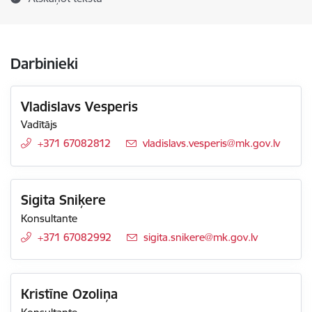
Darbinieki
Vladislavs Vesperis
Vadītājs
+371 67082812
E-pasts:
vladislavs.vesperis@mk.gov.lv
Sigita Sniķere
Konsultante
+371 67082992
E-pasts:
sigita.snikere@mk.gov.lv
Kristīne Ozoliņa