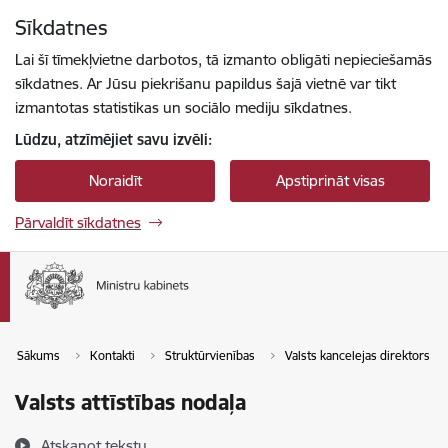
Pāriet uz lapas saturu
Sīkdatnes
Spied
lai meklētu
Enter
Lai šī tīmekļvietne darbotos, tā izmanto obligāti nepieciešamās
sīkdatnes. Ar Jūsu piekrišanu papildus šajā vietnē var tikt
izmantotas statistikas un sociālo mediju sīkdatnes.
Lūdzu, atzīmējiet savu izvēli:
Noraidīt
Apstiprināt visas
Pārvaldīt sīkdatnes
Sākums
Kontakti
Struktūrvienības
Valsts kancelejas direktors
Valsts attīstības nodaļa
Atskaņot tekstu