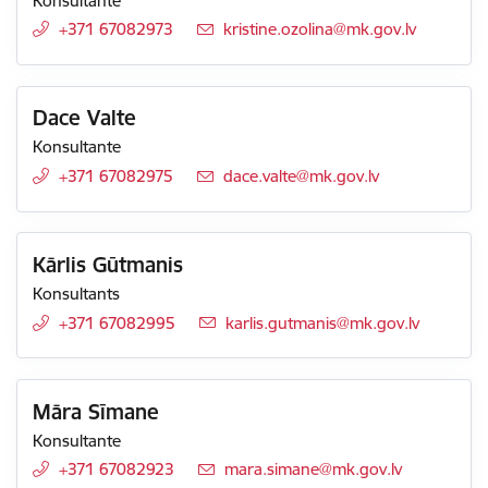
Konsultante
+371 67082973
E-pasts:
kristine.ozolina@mk.gov.lv
Dace Valte
Konsultante
+371 67082975
E-pasts:
dace.valte@mk.gov.lv
Kārlis Gūtmanis
Konsultants
+371 67082995
E-pasts:
karlis.gutmanis@mk.gov.lv
Māra Sīmane
Konsultante
+371 67082923
E-pasts:
mara.simane@mk.gov.lv