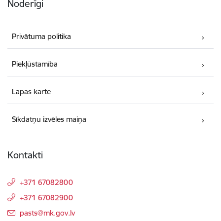
Noderīgi
Privātuma politika
Piekļūstamība
Lapas karte
Sīkdatņu izvēles maiņa
Kontakti
+371 67082800
+371 67082900
E-pasts:
pasts@mk.gov.lv