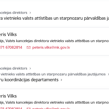
ncelejas direktors
a vietnieks valsts attīstības un starpnozaru pārvaldības 
ris Vilks
ājs, Valsts kancelejas direktora vietnieks valsts attīstības un starp
371 67082814
E-pasts:
peteris.vilks@mk.gov.lv
ncelejas direktors
 vietnieks valsts attīstības un starpnozaru pārvaldības jautājumos
ru koordinācijas departaments
ris Vilks
ājs, Valsts kancelejas direktora vietnieks valsts attīstības un starp
371 67082814
E-pasts:
peteris.vilks@mk.gov.lv