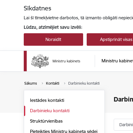
Pāriet uz lapas saturu
Sīkdatnes
Lai šī tīmekļvietne darbotos, tā izmanto obligāti nepiec
Lūdzu, atzīmējiet savu izvēli:
Noraidīt
Apstiprināt visas
Ministru kabine
Sākums
Kontakti
Darbinieku kontakti
Darbin
Iestādes kontakti
Darbinieku kontakti
Struktūrvienības
Darbin
Pieteikties Ministru kabineta sēdei