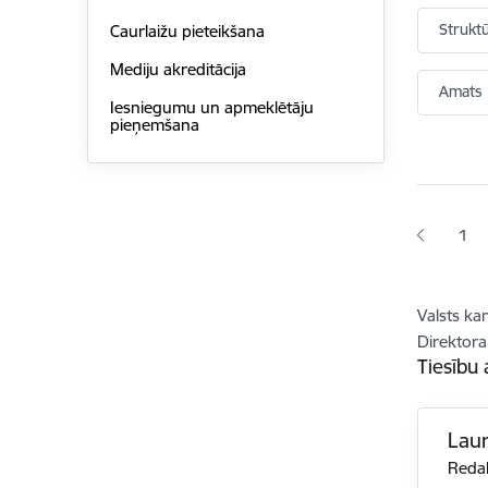
Strukt
Caurlaižu pieteikšana
Mediju akreditācija
Amats
Iesniegumu un apmeklētāju
pieņemšana
Lapoš
1
Lap
Valsts ka
Direktora 
Tiesību
Laur
Reda