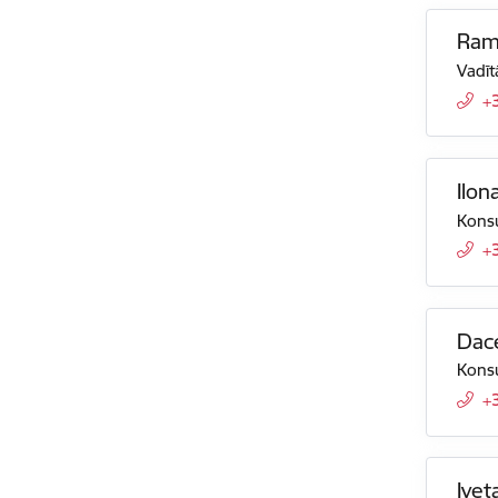
Ram
Vadīt
+
Ilon
Konsu
+
Dac
Konsu
+
Ivet