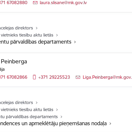
371 67082880
E-pasts:
laura.slisane@mk.gov.lv
ncelejas direktors
vietnieks tiesību aktu lietās
tu pārvaldības departaments
 Peinberga
āja
371 67082866
+371 29225523
E-pasts:
Liga.Peinberga@mk.gov.
ncelejas direktors
vietnieks tiesību aktu lietās
u pārvaldības departaments
ndences un apmeklētāju pieņemšanas nodaļa