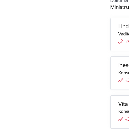
Dokument
Ministr
Lind
Vadīt
+
Ine
Konsu
+
Vita
Konsu
+