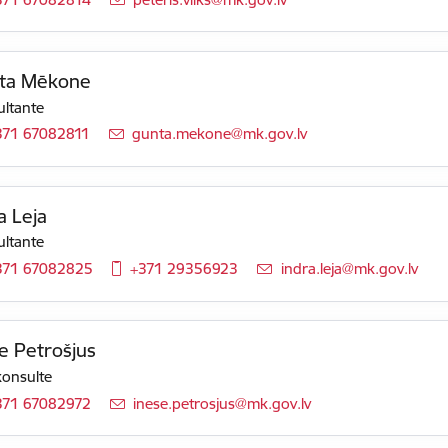
ta Mēkone
ltante
371 67082811
E-pasts:
gunta.mekone@mk.gov.lv
a Leja
ltante
371 67082825
+371 29356923
E-pasts:
indra.leja@mk.gov.lv
e Petrošjus
konsulte
371 67082972
E-pasts:
inese.petrosjus@mk.gov.lv