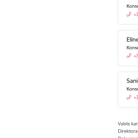
Konsu
+
Elīn
Konsu
+
San
Konsu
+
Valsts ka
Direktora 