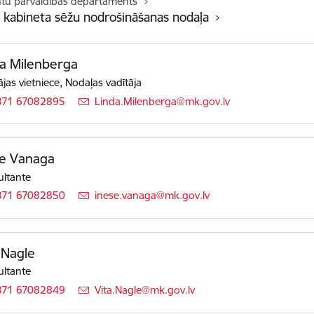
u pārvaldības departaments
u kabineta sēžu nodrošināšanas nodaļa
a Milenberga
ājas vietniece, Nodaļas vadītāja
371 67082895
E-pasts:
Linda.Milenberga@mk.gov.lv
se Vanaga
ltante
371 67082850
E-pasts:
inese.vanaga@mk.gov.lv
 Nagle
ltante
371 67082849
E-pasts:
Vita.Nagle@mk.gov.lv