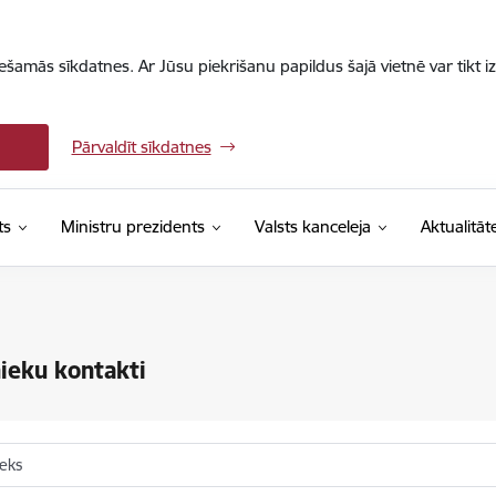
iešamās sīkdatnes. Ar Jūsu piekrišanu papildus šajā vietnē var tikt i
Pārvaldīt sīkdatnes
ts
Ministru prezidents
Valsts kanceleja
Aktualitāt
ieku kontakti
ieks