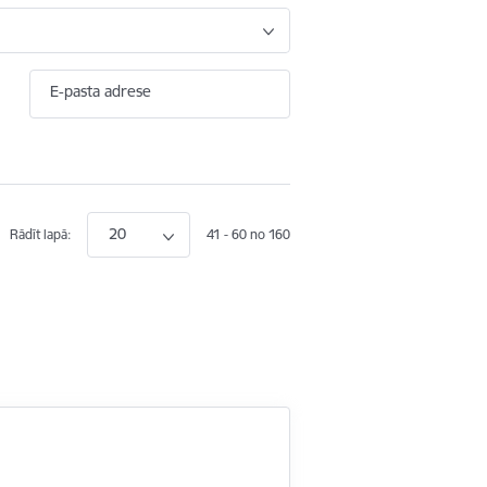
E-pasta adrese
20
Rādīt lapā:
41 - 60 no 160