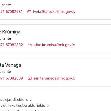
ltante
371 67082931
E-pasts:
Iveta.Stafecka@mk.gov.lv
e Krūmiņa
ltante
371 67082832
E-pasts:
eline.krumina@mk.gov.lv
ita Vanaga
ltante
371 67082839
E-pasts:
sanita.vanaga@mk.gov.lv
ncelejas direktors
vietnieks tiesību aktu lietās