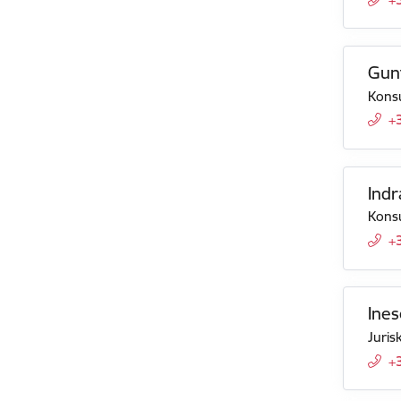
Gun
Konsu
+
Indr
Konsu
+
Ines
Juris
+