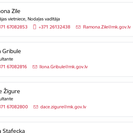
ona Zīle
ājas vietniece, Nodaļas vadītāja
371 67082853
+371 26132438
E-pasts:
Ramona.Zile@mk.gov.lv
a Gribule
ltante
371 67082816
E-pasts:
Ilona.Gribule@mk.gov.lv
e Žīgure
ltante
371 67082800
E-pasts:
dace.zigure@mk.gov.lv
a Stafecka