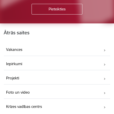
Kājene
Ātrās saites
Vakances
Iepirkumi
Projekti
Foto un video
Krīzes vadības centrs