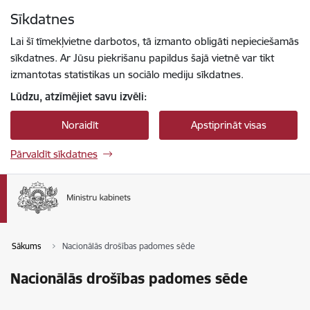
Pāriet uz lapas saturu
Sīkdatnes
Spied
lai meklētu
Enter
Lai šī tīmekļvietne darbotos, tā izmanto obligāti nepieciešamās
sīkdatnes. Ar Jūsu piekrišanu papildus šajā vietnē var tikt
izmantotas statistikas un sociālo mediju sīkdatnes.
Lūdzu, atzīmējiet savu izvēli:
Noraidīt
Apstiprināt visas
Pārvaldīt sīkdatnes
Sākums
Nacionālās drošības padomes sēde
Nacionālās drošības padomes sēde