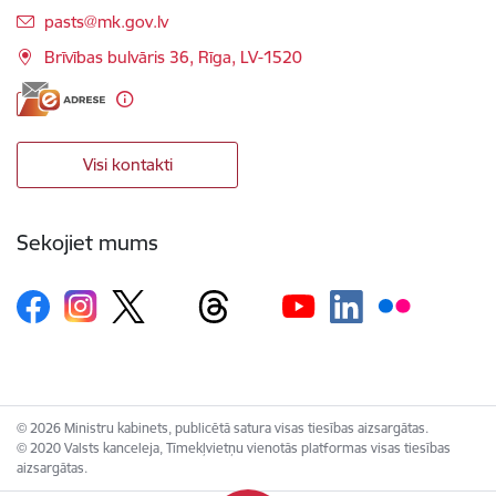
E-pasts:
pasts@mk.gov.lv
Brīvības bulvāris 36, Rīga, LV-1520
Visi kontakti
Sekojiet mums
© 2026 Ministru kabinets, publicētā satura visas tiesības aizsargātas.
© 2020 Valsts kanceleja, Tīmekļvietņu vienotās platformas visas tiesības
aizsargātas.