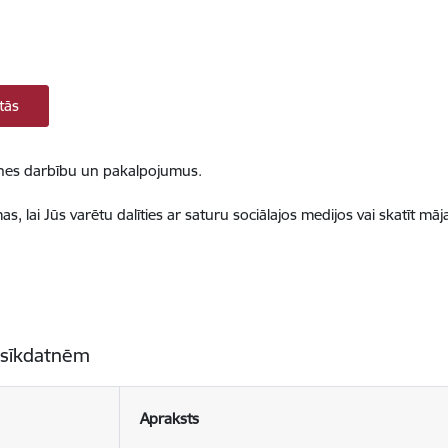
tās
ietnes darbību un pakalpojumus.
, lai Jūs varētu dalīties ar saturu sociālajos medijos vai skatīt mā
 sīkdatnēm
Apraksts