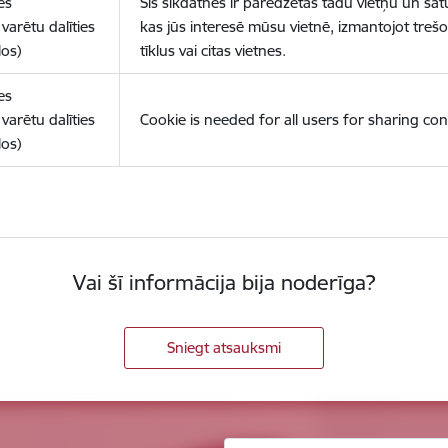
es
Šīs sīkdatnes ir paredzētas tādu vietņu un sat
varētu dalīties
kas jūs interesē mūsu vietnē, izmantojot treš
los)
tīklus vai citas vietnes.
es
varētu dalīties
Cookie is needed for all users for sharing con
los)
Vai šī informācija bija noderīga?
Sniegt atsauksmi