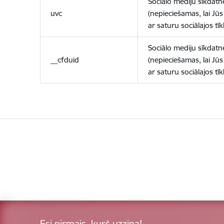
Sociālo mediju sīkdatn
uvc
(nepieciešamas, lai Jūs 
ar saturu sociālajos tīk
Sociālo mediju sīkdatn
__cfduid
(nepieciešamas, lai Jūs 
ar saturu sociālajos tīk
Esi pirmais, kurš uzzina!