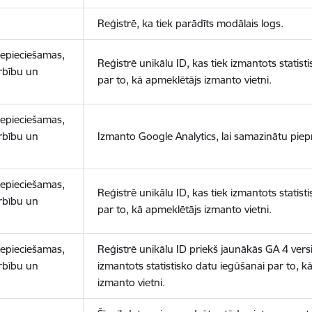
Reģistrē, ka tiek parādīts modālais logs.
nepieciešamas,
Reģistrē unikālu ID, kas tiek izmantots statist
arbību un
par to, kā apmeklētājs izmanto vietni.
nepieciešamas,
arbību un
Izmanto Google Analytics, lai samazinātu piep
nepieciešamas,
Reģistrē unikālu ID, kas tiek izmantots statist
arbību un
par to, kā apmeklētājs izmanto vietni.
nepieciešamas,
Reģistrē unikālu ID priekš jaunākās GA 4 versij
arbību un
izmantots statistisko datu iegūšanai par to, k
izmanto vietni.