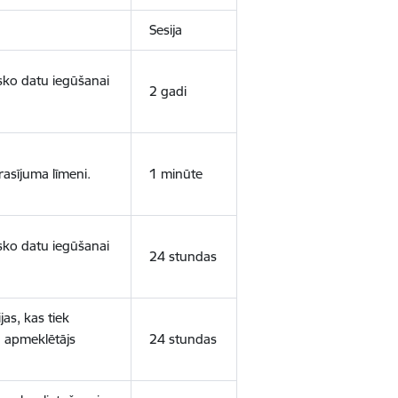
Sesija
isko datu iegūšanai
2 gadi
rasījuma līmeni.
1 minūte
isko datu iegūšanai
24 stundas
as, kas tiek
ā apmeklētājs
24 stundas