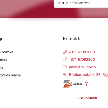
i
Kontakti
 politika
+371 67082800
+371 67082900
mība
E-pasts:
pasts@mk.gov.lv
te
Brīvības bulvāris 36, Rī
izvēles maiņa
Visi kontakti