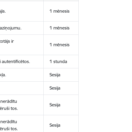
jis.
1 mēnesis
 paziņojumu.
1 mēnesis
otājs ir
1 mēnesis
 autentificētos.
1 stunda
kļa.
Sesija
Sesija
 nerādītu
Sesija
ēruši tos.
 nerādītu
Sesija
ēruši tos.