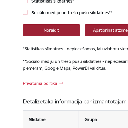
Statistikas sīkdatnes
*
Sociālo mediju un trešo pušu sīkdatnes
**
Noraidīt
Apstiprināt atzīmē
*
Statistikas sīkdatnes - nepieciešamas, lai uzlabotu v
**
Sociālo mediju un trešo pušu sīkdatnes - nepieciešamas
piemēram, Google Maps, PowerBI vai citus.
Privātuma politika
Detalizētāka informācija par izmantotajām
Sīkdatne
Grupa