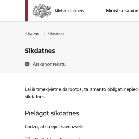
Pāriet uz lapas saturu
Ministru kabine
Sākums
Sīkdatnes
Sīkdatnes
Atskaņot tekstu
Lai šī tīmekļvietne darbotos, tā izmanto obligāti nepiec
sīkdatnes.
Pielāgot sīkdatnes
Lūdzu, atzīmējiet savu izvēli: