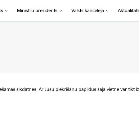
ts
Ministru prezidents
Valsts kanceleja
Aktualitāt
iešamās sīkdatnes. Ar Jūsu piekrišanu papildus šajā vietnē var tikt i