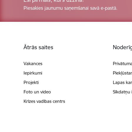
Piesakies jaunumu saņemšanai savā e-pastā.
Kājene
Ātrās saites
Noderīg
Vakances
Privātuma
Iepirkumi
Piekļūsta
Projekti
Lapas kar
Foto un video
Sīkdatņu 
Krīzes vadības centrs