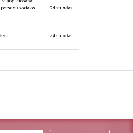
ura koplietošanai,
o personu sociālos
24 stundas
tent
24 stundas