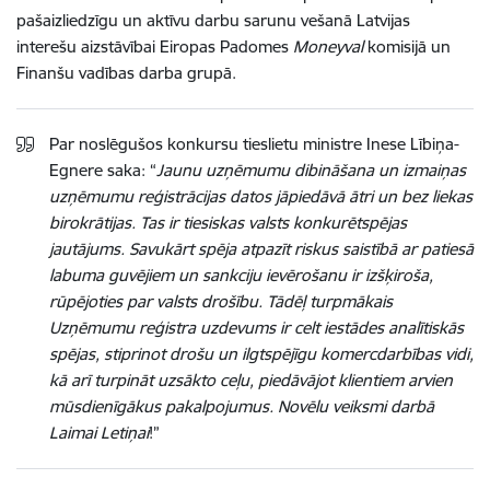
pašaizliedzīgu un aktīvu darbu sarunu vešanā Latvijas
interešu aizstāvībai Eiropas Padomes
Moneyval
komisijā un
Finanšu vadības darba grupā.
Par noslēgušos konkursu tieslietu ministre Inese Lībiņa-
Egnere saka: “
Jaunu uzņēmumu dibināšana un izmaiņas
uzņēmumu reģistrācijas datos jāpiedāvā ātri un bez liekas
birokrātijas. Tas ir tiesiskas valsts konkurētspējas
jautājums. Savukārt spēja atpazīt riskus saistībā ar patiesā
labuma guvējiem un sankciju ievērošanu ir izšķiroša,
rūpējoties par valsts drošību. Tādēļ turpmākais
Uzņēmumu reģistra uzdevums ir celt iestādes analītiskās
spējas, stiprinot drošu un ilgtspējīgu komercdarbības vidi,
kā arī turpināt uzsākto ceļu, piedāvājot klientiem arvien
mūsdienīgākus pakalpojumus. Novēlu veiksmi darbā
Laimai Letiņai
!”