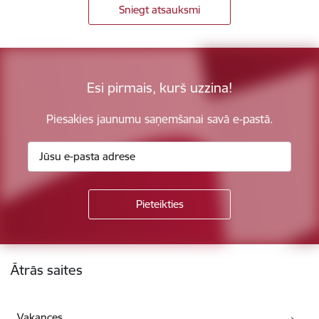
Sniegt atsauksmi
Esi pirmais, kurš uzzina!
Piesakies jaunumu saņemšanai savā e-pastā.
Kājene
Ātrās saites
Vakances