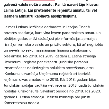
galvenā valsts notāra amatu. Par tā uzvarētāju kļuvusi
Laima Letiņa. Lai pretendente ieņemtu amatu, tai vēl
jāsaņem Ministru kabineta apstiprinājums.
Laimas Letiņas līdzšinējā darbavieta ir Latvijas Finanšu
nozares asociācijā, kurā viņa ieņem padomnieces amatu un
pēdējos gados aktīvi strādājusi pie informācijas apmaiņas
risinājumiem starp valsts un privāto sektoru, kā arī negribēto
un nevēlamo seku mazināšanas finanšu pakalpojumu
pieejamībā. No 2018. līdz 2019. gadam L. Letiņa strādāja
Uzņēmumu reģistrā par ekspertu juridisko personu
izmantošanas noziedzīgiem nolūkiem novēršanas jomā.
Konkursa uzvarētāja Uzņēmumu reģistrā arī iepriekš
ieņēmusi divus amatus – no 2013. līdz 2018. gadam bijusi
Juridiskās nodaļas vadītāja vietniece un 2013. gadā Juridiskās
nodaļas juriskonsulte. Savukārt periodā no 2018. līdz 2020.
gadam L. Letiņa strādāja Tieslietu ministrijā par juristi
Komerctiesību nodaļā.