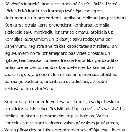
Kā vēstīts iepriekš, konkurss norisinājās trīs kārtās. Pirmās
kārtas laikā konkursa komisija izvērtēja iesniegtos
dokumentus un pretendentu atbilstību obligātajām prasībām.
Konkursa otrajā kārtā pretendenti konkursa komisijai
skaidroja savu motivāciju ieņemt šo amatu, atbildēja uz
komisijas jautājumiem un izklāstīja savu redzējumu par
Uzņēmumu reģistra analītiskās kapacitātes attīstīšanu un
ieguvumiem no tā uzņēmējdarbības vides drošībai un
ilgtspējībai. Savukārt atlases trešajā kārtā tika pārbaudītas
tādas pretendentu vadības kompetences kā komandas
vadīšana, spēja pieņemt lēmumus un uzņemties atbildību,
pārmaiņu vadīšana, orientācija uz attīstību, attiecību
veidošana un uzturēšana.
Konkursa pretendentu vērtēšanas komisiju vadīja Tieslietu
ministrijas valsts sekretārs Mihails Papsujevičs, tās sastāvā bija
tieslietu ministres padomnieks Inguss Kalniņš, Valsts
kancelejas direktora vietniece valsts pārvaldes jautājumos,
Valsts pārvaldes politikas departamenta vadītāja Ieva Lībķena,