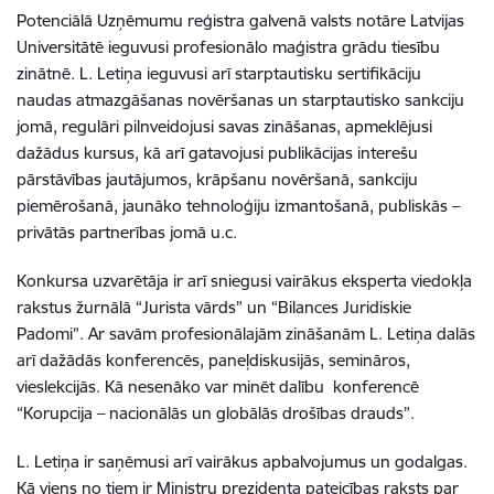
Potenciālā Uzņēmumu reģistra galvenā valsts notāre Latvijas
Universitātē ieguvusi profesionālo maģistra grādu tiesību
zinātnē. L. Letiņa ieguvusi arī starptautisku sertifikāciju
naudas atmazgāšanas novēršanas un starptautisko sankciju
jomā, regulāri pilnveidojusi savas zināšanas, apmeklējusi
dažādus kursus, kā arī gatavojusi publikācijas interešu
pārstāvības jautājumos, krāpšanu novēršanā, sankciju
piemērošanā, jaunāko tehnoloģiju izmantošanā, publiskās –
privātās partnerības jomā u.c.
Konkursa uzvarētāja ir arī sniegusi vairākus eksperta viedokļa
rakstus žurnālā “Jurista vārds” un “Bilances Juridiskie
Padomi”. Ar savām profesionālajām zināšanām L. Letiņa dalās
arī dažādās konferencēs, paneļdiskusijās, semināros,
vieslekcijās. Kā nesenāko var minēt dalību konferencē
“Korupcija – nacionālās un globālās drošības drauds”.
L. Letiņa ir saņēmusi arī vairākus apbalvojumus un godalgas.
Kā viens no tiem ir Ministru prezidenta pateicības raksts par