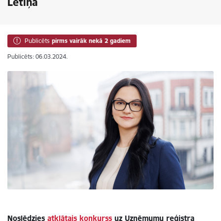
Letiņa
Publicēts
pirms vairāk nekā 2 gadiem
Publicēts: 06.03.2024.
Noslēdzies
atklātais konkurss
uz Uzņēmumu reģistra