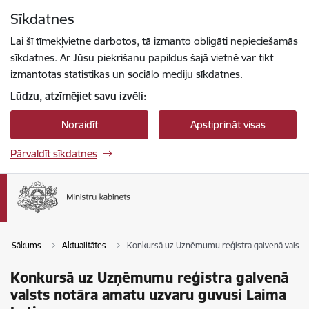
Pāriet uz lapas saturu
Sīkdatnes
Spied
lai meklētu
Enter
Lai šī tīmekļvietne darbotos, tā izmanto obligāti nepieciešamās
sīkdatnes. Ar Jūsu piekrišanu papildus šajā vietnē var tikt
izmantotas statistikas un sociālo mediju sīkdatnes.
Lūdzu, atzīmējiet savu izvēli:
Noraidīt
Apstiprināt visas
Pārvaldīt sīkdatnes
Sākums
Aktualitātes
Konkursā uz Uzņēmumu reģistra galvenā valsts 
Konkursā uz Uzņēmumu reģistra galvenā
valsts notāra amatu uzvaru guvusi Laima