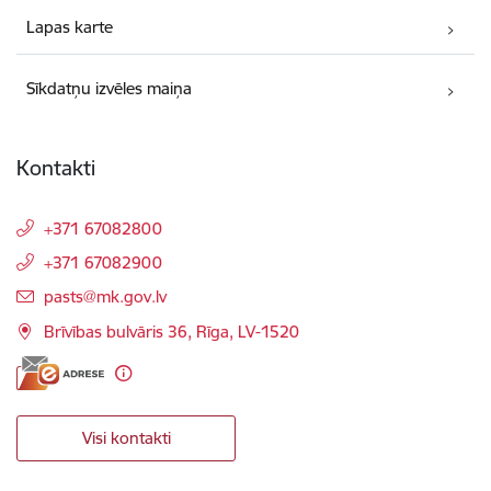
Lapas karte
Sīkdatņu izvēles maiņa
Kontakti
+371 67082800
+371 67082900
E-pasts:
pasts@mk.gov.lv
Brīvības bulvāris 36, Rīga, LV-1520
Visi kontakti