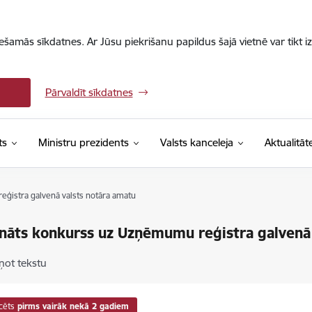
iešamās sīkdatnes. Ar Jūsu piekrišanu papildus šajā vietnē var tikt i
Pārvaldīt sīkdatnes
ts
Ministru prezidents
Valsts kanceleja
Aktualitāt
eģistra galvenā valsts notāra amatu
ināts konkurss uz Uzņēmumu reģistra galvenā
ņot tekstu
cēts
pirms vairāk nekā 2 gadiem