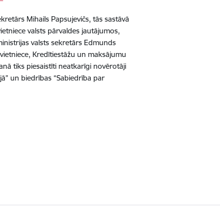
kretārs Mihails Papsujevičs, tās sastāvā
vietniece valsts pārvaldes jautājumos,
inistrijas valsts sekretārs Edmunds
a vietniece, Kredītiestāžu un maksājumu
 tiks piesaistīti neatkarīgi novērotāji
jā” un biedrības “Sabiedrība par