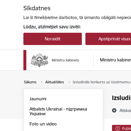
Pāriet uz lapas saturu
Sīkdatnes
Lai šī tīmekļvietne darbotos, tā izmanto obligāti nepiec
Lūdzu, atzīmējiet savu izvēli:
Noraidīt
Apstiprināt visas
Ministru kabine
Sākums
Aktualitātes
Izsludināts konkurss uz Uzņēmumu r
Izslud
Jaunumi
Atbalsts Ukrainai - підтримка
Atska
України
Foto un video
Publi