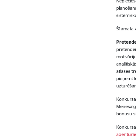
Nepiecieš
plānošana
sistēmisk
Šī amata 
Pretende
pretenden
motivācij
analītisk
atlases t
pieņemt l
uzturēša
Konkursa 
Mēnešalg
bonusu si
Konkursa
aģentūra