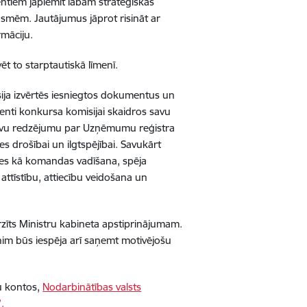
ntiem jāpiemīt labām stratēģiskās
smēm. Jautājumus jāprot risināt ar
rmāciju.
ēt to starptautiskā līmenī.
ija izvērtēs iesniegtos dokumentus un
enti konkursa komisijai skaidros savu
 savu redzējumu par Uzņēmumu reģistra
s drošībai un ilgtspējībai. Savukārt
ces kā komandas vadīšana, spēja
ttīstību, attiecību veidošana un
īts Ministru kabineta apstiprinājumam.
m būs iespēja arī saņemt motivējošu
lu kontos,
Nodarbinātības valsts
.