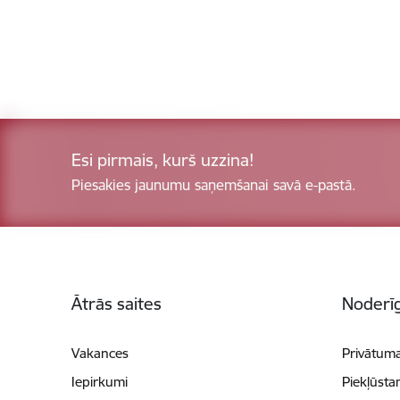
Esi pirmais, kurš uzzina!
Piesakies jaunumu saņemšanai savā e-pastā.
Kājene
Ātrās saites
Noderīg
Vakances
Privātuma
Iepirkumi
Piekļūsta