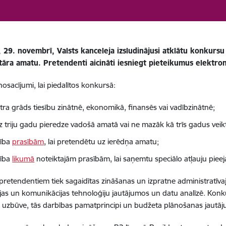
, 29. novembrī, Valsts kanceleja izsludinājusi atklātu konkur
otāra amatu. Pretendenti aicināti iesniegt pieteikumus elektro
nosacījumi, lai piedalītos konkursā:
tra grāds tiesību zinātnē, ekonomikā, finansēs vai vadībzinātnē;
z triju gadu pieredze vadošā amatā vai ne mazāk kā trīs gadus veikti
tība
prasībām
, lai pretendētu uz ierēdņa amatu;
tība
likumā
noteiktajām prasībām, lai saņemtu speciālo atļauju piee
pretendentiem tiek sagaidītas zināšanas un izpratne administratīva
jas un komunikācijas tehnoloģiju jautājumos un datu analīzē. Konk
 uzbūve, tās darbības pamatprincipi un budžeta plānošanas jautāju