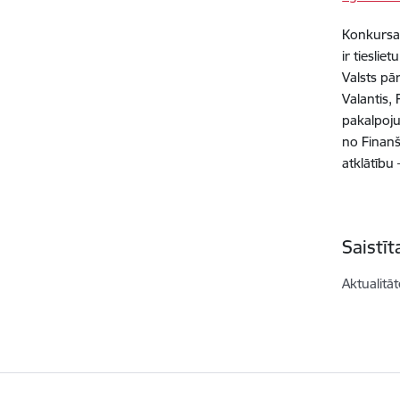
Konkursa 
ir tiesli
Valsts pā
Valantis,
pakalpoju
no Finanš
atklātību 
Saistī
Aktualitāt