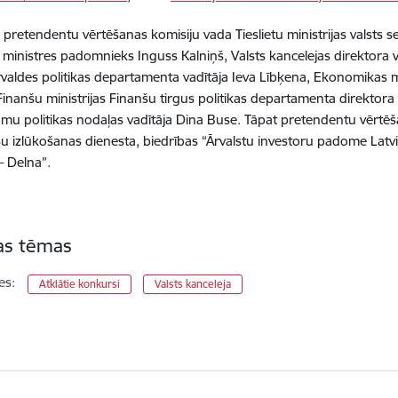
pretendentu vērtēšanas komisiju vada Tieslietu ministrijas valsts se
etu ministres padomnieks Inguss Kalniņš, Valsts kancelejas direktora 
rvaldes politikas departamenta vadītāja Ieva Lībķena, Ekonomikas m
 Finanšu ministrijas Finanšu tirgus politikas departamenta direktor
mu politikas nodaļas vadītāja Dina Buse. Tāpat pretendentu vērtēšanā
u izlūkošanas dienesta, biedrības “Ārvalstu investoru padome Latvi
– Delna”.
tas tēmas
es:
Atklātie konkursi
Valsts kanceleja