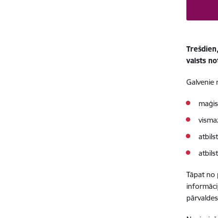
Trešdien
valsts n
Galvenie 
maģis
visma
atbils
atbils
Tāpat no 
informāci
pārvaldes