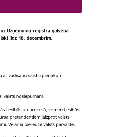
su uz Uzņēmumu reģistra galvenā
niski līdz 18. decembrim.
 ar vadīšanu saistīti pienākumi;
jai valsts noslēpumam.
jās tiesībās un procesā, komerctiesībās,
ursa pretendentiem jāizprot valsts
mi. Vēlama pieredze valsts pārvaldē.