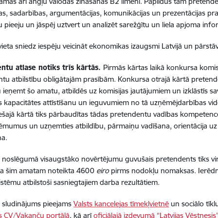
amas arī angļu valodas zināšanas B2 līmenī. Papildus tam pretende
s, sadarbības, argumentācijas, komunikācijas un prezentācijas pra
u pieeju un jāspēj uztvert un analizēt sarežģītu un liela apjoma info
vieta sniedz iespēju veicināt ekonomikas izaugsmi Latvijā un pārstāv
ntu atlase notiks trīs kārtās.
Pirmās kārtas laikā konkursa komis
tu atbilstību obligātajām prasībām. Konkursa otrajā kārtā pretend
u ieņemt šo amatu, atbildēs uz komisijas jautājumiem un izklāstīs
ās kapacitātes attīstīšanu un ieguvumiem no tā uzņēmējdarbības vide
rešajā kārtā tiks pārbaudītas tādas pretendentu vadības kompeten
ēmumus un uzņemties atbildību, pārmaiņu vadīšana, orientācija uz a
na.
noslēgumā visaugstāko novērtējumu guvušais pretendents tiks virz
a šim amatam noteikta 4600
eiro
pirms nodokļu nomaksas. Ierēdni
stēmu atbilstoši sasniegtajiem darba rezultātiem.
 sludinājums pieejams
Valsts kancelejas tīmekļvietnē
un sociālo tīk
s CV/Vakanču portālā
, kā arī
oficiālajā izdevumā “Latvijas Vēstnesis”