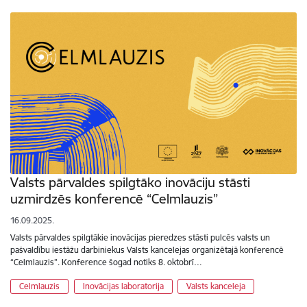
Valsts pārvaldes spilgtāko inovāciju stāsti
uzmirdzēs konferencē “Celmlauzis”
16.09.2025.
Valsts pārvaldes spilgtākie inovācijas pieredzes stāsti pulcēs valsts un
pašvaldību iestāžu darbiniekus Valsts kancelejas organizētajā konferencē
“Celmlauzis”. Konference šogad notiks 8. oktobrī…
Celmlauzis
Inovācijas laboratorija
Valsts kanceleja