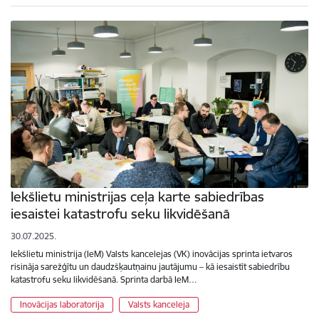
Iekšlietu ministrijas ceļa karte sabiedrības
iesaistei katastrofu seku likvidēšanā
30.07.2025.
Iekšlietu ministrija (IeM) Valsts kancelejas (VK) inovācijas sprinta ietvaros
risināja sarežģītu un daudzšķautņainu jautājumu – kā iesaistīt sabiedrību
katastrofu seku likvidēšanā. Sprinta darbā IeM…
Inovācijas laboratorija
Valsts kanceleja