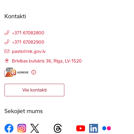
Kontakti
+371 67082800
+371 67082900
E-pasts:
pasts@mk.gov.lv
Brīvības bulvāris 36, Rīga, LV-1520
Visi kontakti
Sekojiet mums