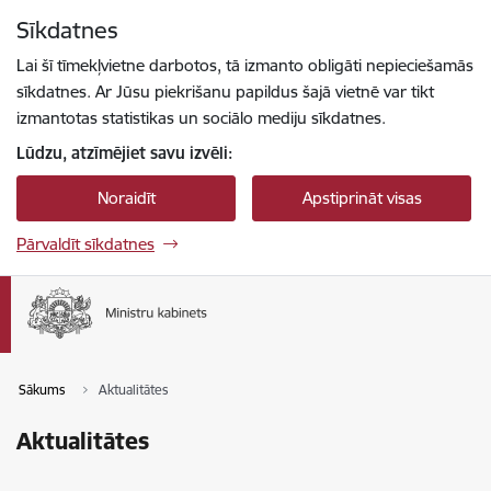
Pāriet uz lapas saturu
Sīkdatnes
Spied
lai meklētu
Enter
Lai šī tīmekļvietne darbotos, tā izmanto obligāti nepieciešamās
sīkdatnes. Ar Jūsu piekrišanu papildus šajā vietnē var tikt
izmantotas statistikas un sociālo mediju sīkdatnes.
Lūdzu, atzīmējiet savu izvēli:
Noraidīt
Apstiprināt visas
Pārvaldīt sīkdatnes
Sākums
Aktualitātes
Aktualitātes