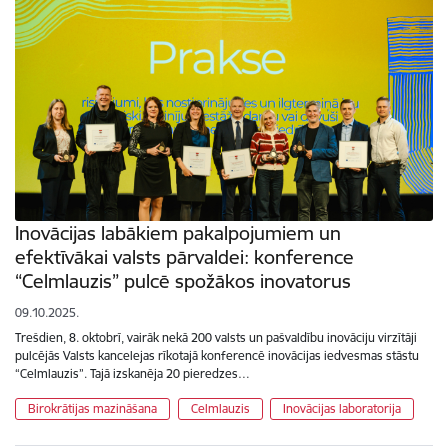
Inovācijas labākiem pakalpojumiem un
efektīvākai valsts pārvaldei: konference
“Celmlauzis” pulcē spožākos inovatorus
09.10.2025.
Trešdien, 8. oktobrī, vairāk nekā 200 valsts un pašvaldību inovāciju virzītāji
pulcējās Valsts kancelejas rīkotajā konferencē inovācijas iedvesmas stāstu
“Celmlauzis”. Tajā izskanēja 20 pieredzes…
Birokrātijas mazināšana
Celmlauzis
Inovācijas laboratorija