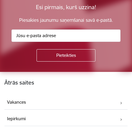
Esi pirmais, kurš uzzina!
Piesakies jaunumu saņemšanai savā e-pastā.
Kājene
Ātrās saites
Vakances
Iepirkumi