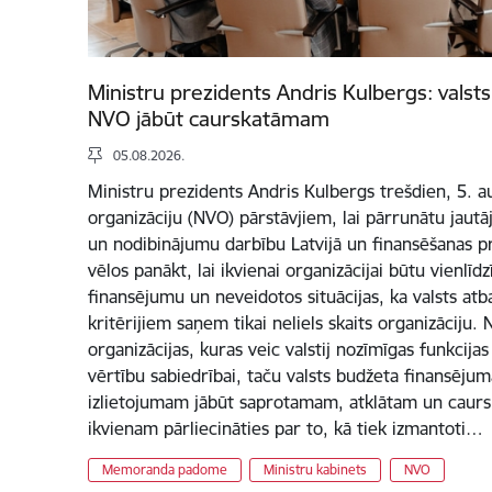
Ministru prezidents Andris Kulbergs: vals
NVO jābūt caurskatāmam
05.08.2026.
Ministru prezidents Andris Kulbergs trešdien, 5. au
organizāciju (NVO) pārstāvjiem, lai pārrunātu jautāj
un nodibinājumu darbību Latvijā un finansēšanas pr
vēlos panākt, lai ikvienai organizācijai būtu vienlīd
finansējumu un neveidotos situācijas, ka valsts at
kritērijiem saņem tikai neliels skaits organizāciju
organizācijas, kuras veic valstij nozīmīgas funkcija
vērtību sabiedrībai, taču valsts budžeta finansējum
izlietojumam jābūt saprotamam, atklātam un caurs
ikvienam pārliecināties par to, kā tiek izmantoti…
Memoranda padome
Ministru kabinets
NVO