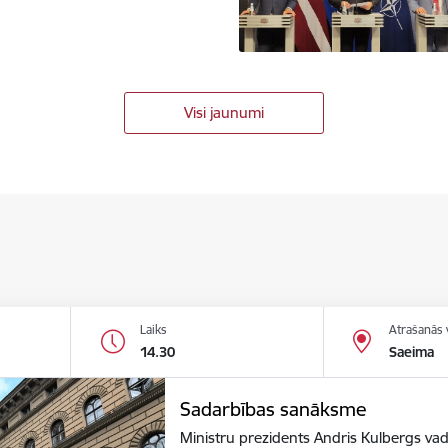
Visi jaunumi
Laiks
Atrašanās 
14.30
Saeima
Sadarbības sanāksme
Ministru prezidents Andris Kulbergs va