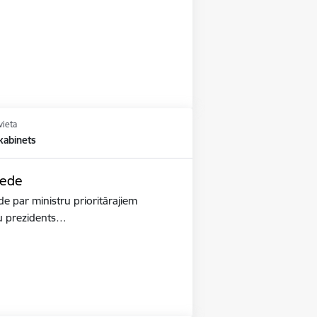
vieta
kabinets
iede
de par ministru prioritārajiem
ru prezidents…