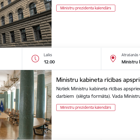
Ministru prezidenta kalendārs
Laiks
Atrašanās 
12.00
Ministru 
Ministru kabineta rīcības apspr
Notiek Ministru kabineta rīcības apsprie
darbiem (slēgta formāta). Vada Minist
Ministru prezidenta kalendārs