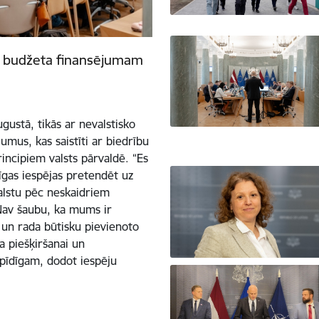
ts budžeta finansējumam
gustā, tikās ar nevalstisko
umus, kas saistīti ar biedrību
incipiem valsts pārvaldē. “Es
zīgas iespējas pretendēt uz
balstu pēc neskaidriem
. Nav šaubu, ka mums ir
s un rada būtisku pievienoto
a piešķiršanai un
pīdīgam, dodot iespēju