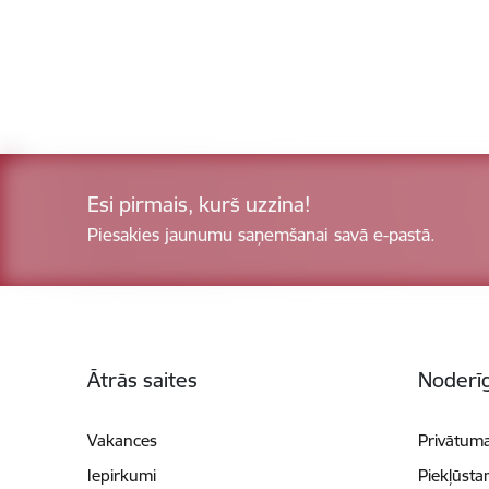
Esi pirmais, kurš uzzina!
Piesakies jaunumu saņemšanai savā e-pastā.
Kājene
Ātrās saites
Noderīg
Vakances
Privātuma
Iepirkumi
Piekļūsta