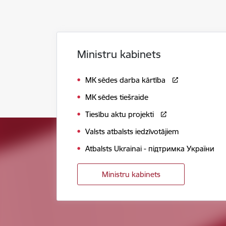
Ministru kabinets
MK sēdes darba kārtība
MK sēdes tiešraide
Tiesību aktu projekti
Valsts atbalsts iedzīvotājiem
Atbalsts Ukrainai - підтримка України
Ministru kabinets