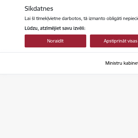
Pāriet uz lapas saturu
Sīkdatnes
Lai šī tīmekļvietne darbotos, tā izmanto obligāti nepiec
Lūdzu, atzīmējiet savu izvēli:
Noraidīt
Apstiprināt visas
Ministru kabine
Ministru kabinets