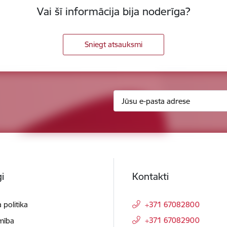
Vai šī informācija bija noderīga?
Sniegt atsauksmi
i
Kontakti
 politika
+371 67082800
+371 67082900
mība