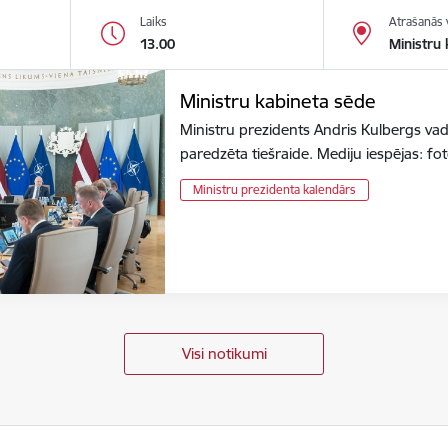
Laiks
Atrašanās 
13.00
Ministru 
Ministru kabineta sēde
Ministru prezidents Andris Kulbergs vad
paredzēta tiešraide. Mediju iespējas: f
Ministru prezidenta kalendārs
Visi notikumi