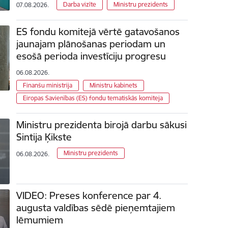
Darba vizīte
Ministru prezidents
07.08.2026.
ES fondu komitejā vērtē gatavošanos
jaunajam plānošanas periodam un
esošā perioda investīciju progresu
06.08.2026.
Finanšu ministrija
Ministru kabinets
Eiropas Savienības (ES) fondu tematiskās komiteja
Ministru prezidenta birojā darbu sākusi
Sintija Ķikste
Ministru prezidents
06.08.2026.
VIDEO: Preses konference par 4.
augusta valdības sēdē pieņemtajiem
lēmumiem