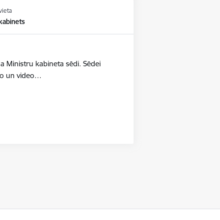
vieta
kabinets
a Ministru kabineta sēdi. Sēdei
oto un video…