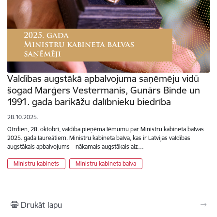
Valdības augstākā apbalvojuma saņēmēju vidū
šogad Marģers Vestermanis, Gunārs Binde un
1991. gada barikāžu dalībnieku biedrība
28.10.2025.
Otrdien, 28. oktobrī, valdība pieņēma lēmumu par Ministru kabineta balvas
2025. gada laureātiem. Ministru kabineta balva, kas ir Latvijas valdības
augstākais apbalvojums – nākamais augstākais aiz…
Ministru kabinets
Ministru kabineta balva
Drukāt lapu