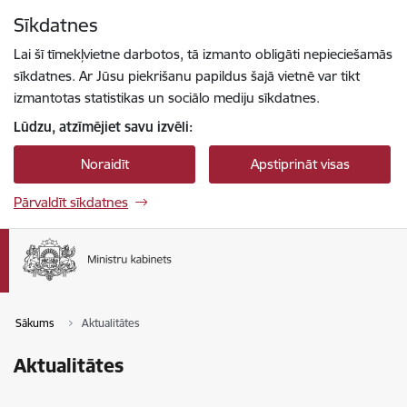
Pāriet uz lapas saturu
Sīkdatnes
Spied
lai meklētu
Enter
Lai šī tīmekļvietne darbotos, tā izmanto obligāti nepieciešamās
sīkdatnes. Ar Jūsu piekrišanu papildus šajā vietnē var tikt
izmantotas statistikas un sociālo mediju sīkdatnes.
Lūdzu, atzīmējiet savu izvēli:
Noraidīt
Apstiprināt visas
Pārvaldīt sīkdatnes
Sākums
Aktualitātes
Aktualitātes