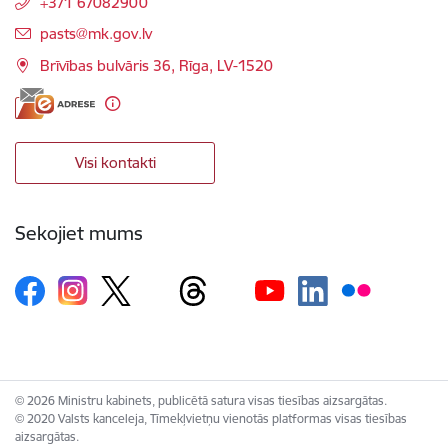
+371 67082900
E-pasts:
pasts@mk.gov.lv
Brīvības bulvāris 36, Rīga, LV-1520
Visi kontakti
Sekojiet mums
© 2026 Ministru kabinets, publicētā satura visas tiesības aizsargātas.
© 2020 Valsts kanceleja, Tīmekļvietņu vienotās platformas visas tiesības
aizsargātas.