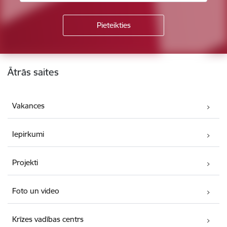
Kājene
Ātrās saites
Vakances
Iepirkumi
Projekti
Foto un video
Krīzes vadības centrs