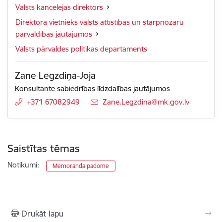
Valsts kancelejas direktors
Direktora vietnieks valsts attīstības un starpnozaru
pārvaldības jautājumos
Valsts pārvaldes politikas departaments
Zane Legzdiņa-Joja
Konsultante sabiedrības līdzdalības jautājumos
+371 67082949
E-pasts:
Zane.Legzdina@mk.gov.lv
Saistītas tēmas
Notikumi:
Memoranda padome
Drukāt lapu