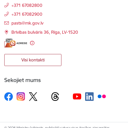
+371 67082800
+371 67082900
E-pasts:
pasts@mk.gov.lv
Brīvības bulvāris 36, Rīga, LV-1520
Visi kontakti
Sekojiet mums
© 2026 Ministru kabinets, publicētā satura visas tiesības aizsargātas.