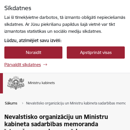
Pāriet uz lapas saturu
Sīkdatnes
Spied
lai meklētu
Enter
Lai šī tīmekļvietne darbotos, tā izmanto obligāti nepieciešamās
sīkdatnes. Ar Jūsu piekrišanu papildus šajā vietnē var tikt
izmantotas statistikas un sociālo mediju sīkdatnes.
Lūdzu, atzīmējiet savu izvēli:
Noraidīt
Apstiprināt visas
Pārvaldīt sīkdatnes
Sākums
Nevalstisko organizāciju un Ministru kabineta sadarbības memo
Nevalstisko organizāciju un Ministru
kabineta sadarbības memoranda