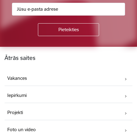
Kājene
Ātrās saites
Vakances
Iepirkumi
Projekti
Foto un video