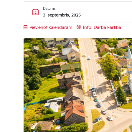
Datums
3. septembris, 2025
Pievienot kalendāram
Info: Darba kārtība