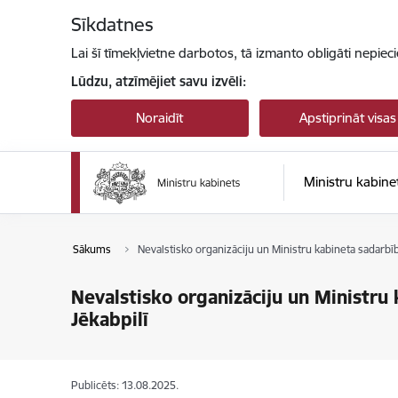
Pāriet uz lapas saturu
Sīkdatnes
Lai šī tīmekļvietne darbotos, tā izmanto obligāti nepiec
Lūdzu, atzīmējiet savu izvēli:
Noraidīt
Apstiprināt visas
Ministru kabine
Sākums
Nevalstisko organizāciju un Ministru kabineta sada
Nevalstisko organizāciju un Minist
Jēkabpilī
Publicēts: 13.08.2025.