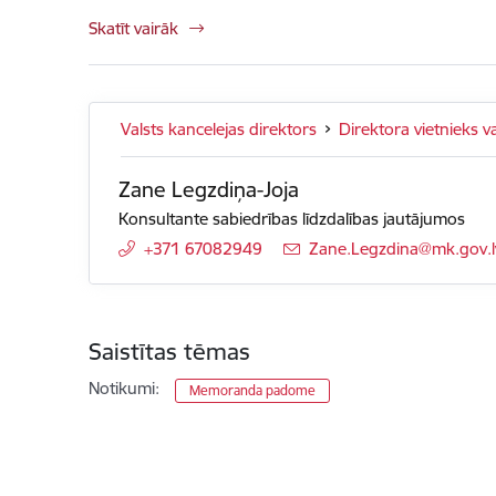
Skatīt vairāk
Valsts kancelejas direktors
Direktora vietnieks v
Zane Legzdiņa-Joja
Konsultante sabiedrības līdzdalības jautājumos
+371 67082949
E-pasts:
Zane.Legzdina@mk.gov.l
Saistītas tēmas
Notikumi:
Memoranda padome