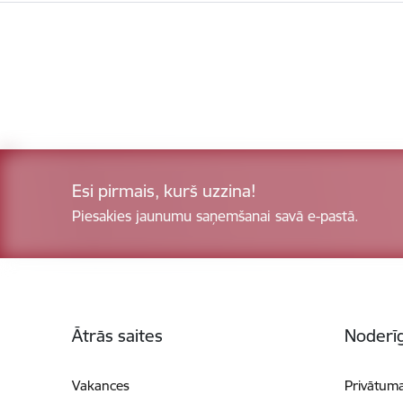
Esi pirmais, kurš uzzina!
Piesakies jaunumu saņemšanai savā e-pastā.
Kājene
Ātrās saites
Noderīg
Vakances
Privātuma