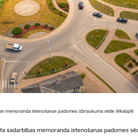
bības memoranda īstenošanas padomes izbraukuma sēde Jēkabpilī.
ineta sadarbības memoranda īstenošanas padomes sē