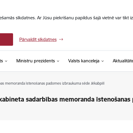
iešamās sīkdatnes. Ar Jūsu piekrišanu papildus šajā vietnē var tikt i
Pārvaldīt sīkdatnes
ts
Ministru prezidents
Valsts kanceleja
Aktualitāt
rbības memoranda īstenošanas padomes izbraukuma sēde Jēkabpilī
ru kabineta sadarbības memoranda īstenošana