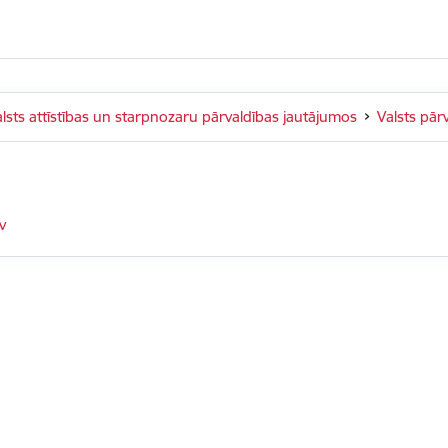
alsts attīstības un starpnozaru pārvaldības jautājumos
Valsts pār
v