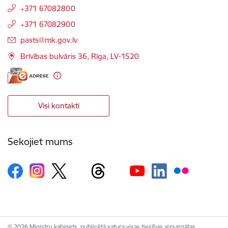
+371 67082800
+371 67082900
E-pasts:
pasts@mk.gov.lv
Brīvības bulvāris 36, Rīga, LV-1520
Visi kontakti
Sekojiet mums
© 2026 Ministru kabinets, publicētā satura visas tiesības aizsargātas.