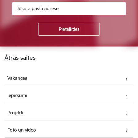
Kājene
Ātrās saites
Vakances
Iepirkumi
Projekti
Foto un video