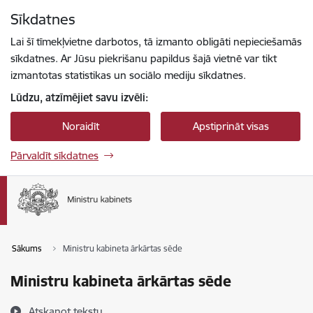
Pāriet uz lapas saturu
Sīkdatnes
Spied
lai meklētu
Enter
Lai šī tīmekļvietne darbotos, tā izmanto obligāti nepieciešamās
sīkdatnes. Ar Jūsu piekrišanu papildus šajā vietnē var tikt
izmantotas statistikas un sociālo mediju sīkdatnes.
Lūdzu, atzīmējiet savu izvēli:
Noraidīt
Apstiprināt visas
Pārvaldīt sīkdatnes
Sākums
Ministru kabineta ārkārtas sēde
Ministru kabineta ārkārtas sēde
Atskaņot tekstu