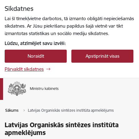
Pāriet uz lapas saturu
Sīkdatnes
Spied
lai meklētu
Enter
Lai šī tīmekļvietne darbotos, tā izmanto obligāti nepieciešamās
sīkdatnes. Ar Jūsu piekrišanu papildus šajā vietnē var tikt
izmantotas statistikas un sociālo mediju sīkdatnes.
Lūdzu, atzīmējiet savu izvēli:
Noraidīt
Apstiprināt visas
Pārvaldīt sīkdatnes
Sākums
Latvijas Organiskās sintēzes institūta apmeklējums
Latvijas Organiskās sintēzes institūta
apmeklējums