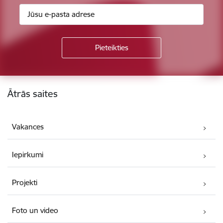
Kājene
Ātrās saites
Vakances
Iepirkumi
Projekti
Foto un video