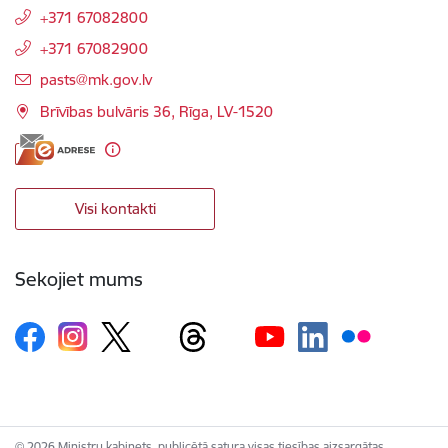
+371 67082800
+371 67082900
E-pasts:
pasts@mk.gov.lv
Brīvības bulvāris 36, Rīga, LV-1520
Visi kontakti
Sekojiet mums
© 2026 Ministru kabinets, publicētā satura visas tiesības aizsargātas.