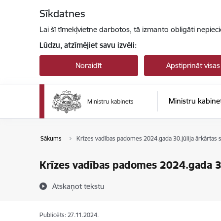
Pāriet uz lapas saturu
Sīkdatnes
Lai šī tīmekļvietne darbotos, tā izmanto obligāti nepiec
Lūdzu, atzīmējiet savu izvēli:
Noraidīt
Apstiprināt visas
Ministru kabine
Sākums
Krīzes vadības padomes 2024.gada 30.jūlija ārkārtas 
Krīzes vadības padomes 2024.gada 30.
Atskaņot tekstu
Publicēts: 27.11.2024.