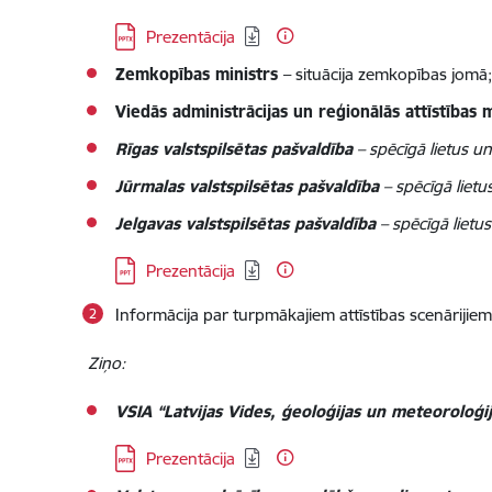
Lejupielādēt:
Prezentācija
Zemkopības ministrs
– situācija zemkopības jomā;
Viedās administrācijas un reģionālās attīstības 
Rīgas valstspilsētas pašvaldība
– spēcīgā lietus un
Jūrmalas valstspilsētas pašvaldība
– spēcīgā lietu
Jelgavas valstspilsētas pašvaldība
– spēcīgā lietus
Lejupielādēt:
Prezentācija
Informācija par turpmākajiem attīstības scenāriji
Ziņo:
VSIA “Latvijas Vides, ģeoloģijas un meteoroloģij
Lejupielādēt:
Prezentācija