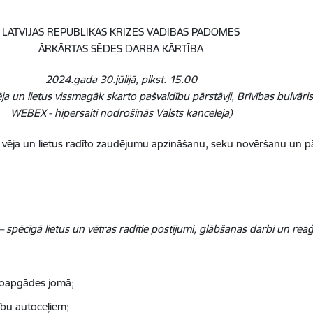
LATVIJAS REPUBLIKAS KRĪZES VADĪBAS PADOMES
ĀRKĀRTAS SĒDES DARBA KĀRTĪBA
2024.gada 30.jūlijā, plkst. 15.00
ēja un lietus vissmagāk skarto pašvaldību pārstāvji, Brīvības bulvāris
WEBEX - hipersaiti nodrošinās Valsts kanceleja)
īgā vēja un lietus radīto zaudējumu apzināšanu, seku novēršanu un 
– spēcīgā lietus un vētras radītie postījumi, glābšanas darbi un re
goapgādes jomā;
dību autoceļiem;