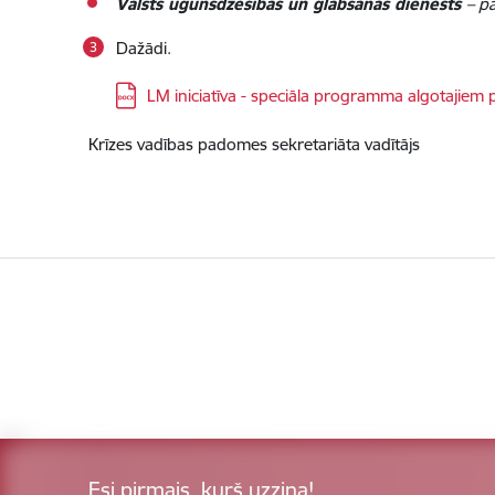
Valsts ugunsdzēsības un glābšanas dienests
– p
Dažādi.
Lejupielādēt:
LM iniciatīva - speciāla programma algotajiem p
Krīzes vadības padomes sekretariāta vadītā
Esi pirmais, kurš uzzina!