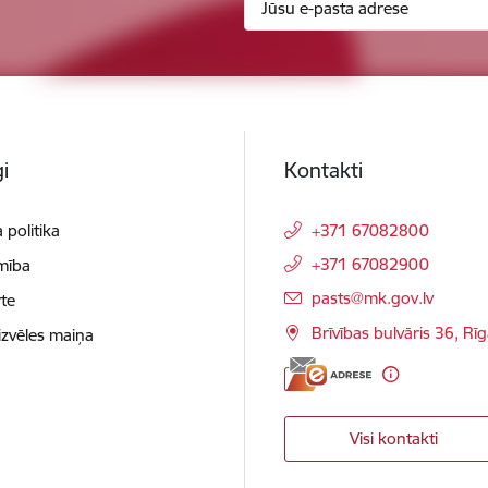
i
Kontakti
 politika
+371 67082800
+371 67082900
mība
E-pasts:
pasts@mk.gov.lv
te
Brīvības bulvāris 36, Rī
izvēles maiņa
Visi kontakti