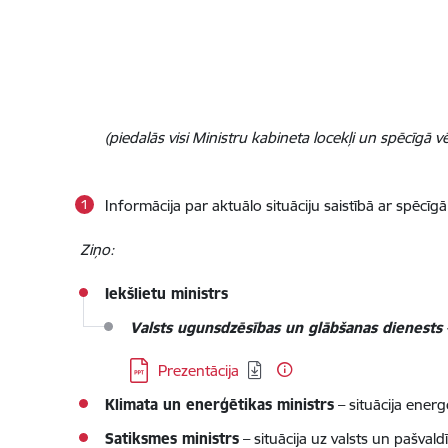
(piedalās visi Ministru kabineta locekļi un spēcīgā v
Informācija par aktuālo situāciju saistībā ar spēc
Ziņo:
Iekšlietu ministrs
Valsts ugunsdzēsības un glābšanas dienests
Lejupielādēt:
Prezentācija
Klimata un enerģētikas ministrs
– situācija ener
Satiksmes ministrs
– situācija uz valsts un pašval