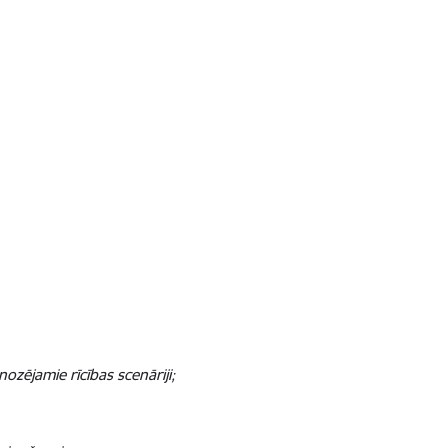
ējamie rīcības scenāriji;