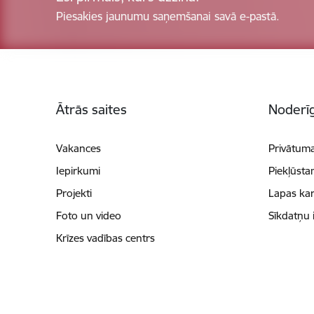
Piesakies jaunumu saņemšanai savā e-pastā.
Kājene
Ātrās saites
Noderīg
Vakances
Privātuma
Iepirkumi
Piekļūsta
Projekti
Lapas kar
Foto un video
Sīkdatņu 
Krīzes vadības centrs