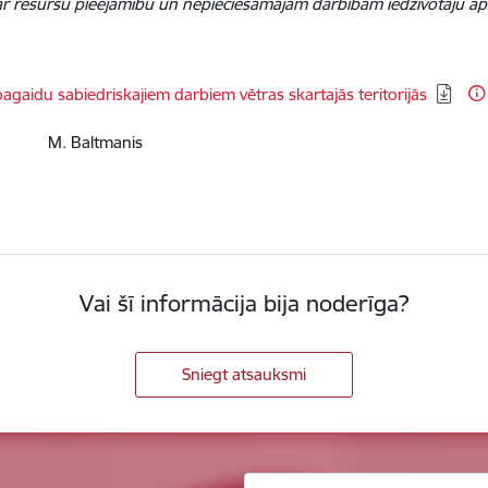
ar resursu pieejamību un nepieciešamajām darbībām iedzīvotāju ap
agaidu sabiedriskajiem darbiem vētras skartajās teritorijās
js M. Baltmanis
Vai šī informācija bija noderīga?
Sniegt atsauksmi