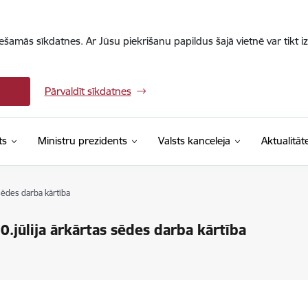
iešamās sīkdatnes. Ar Jūsu piekrišanu papildus šajā vietnē var tikt i
Pārvaldīt sīkdatnes
ts
Ministru prezidents
Valsts kanceleja
Aktualitāt
sēdes darba kārtība
jūlija ārkārtas sēdes darba kārtība