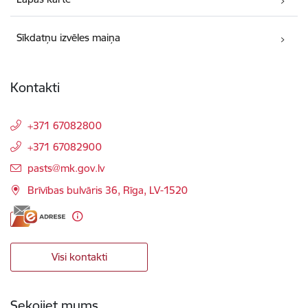
Sīkdatņu izvēles maiņa
Kontakti
+371 67082800
+371 67082900
E-pasts:
pasts@mk.gov.lv
Brīvības bulvāris 36, Rīga, LV-1520
Visi kontakti
Sekojiet mums