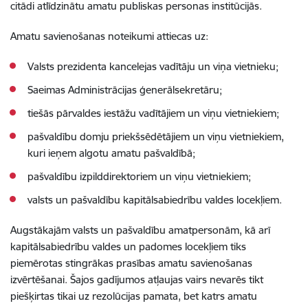
citādi atlīdzinātu amatu publiskas personas institūcijās.
Amatu savienošanas noteikumi attiecas uz:
Valsts prezidenta kancelejas vadītāju un viņa vietnieku;
Saeimas Administrācijas ģenerālsekretāru;
tiešās pārvaldes iestāžu vadītājiem un viņu vietniekiem;
pašvaldību domju priekšsēdētājiem un viņu vietniekiem,
kuri ieņem algotu amatu pašvaldībā;
pašvaldību izpilddirektoriem un viņu vietniekiem;
valsts un pašvaldību kapitālsabiedrību valdes locekļiem.
Augstākajām valsts un pašvaldību amatpersonām, kā arī
kapitālsabiedrību valdes un padomes locekļiem tiks
piemērotas stingrākas prasības amatu savienošanas
izvērtēšanai. Šajos gadījumos atļaujas vairs nevarēs tikt
piešķirtas tikai uz rezolūcijas pamata, bet katrs amatu