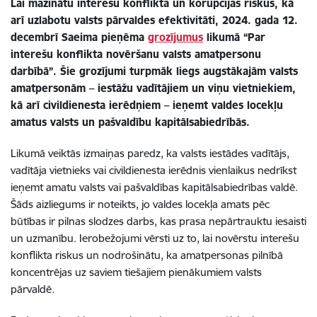
Lai mazinātu interešu konflikta un korupcijas riskus, kā
arī uzlabotu valsts pārvaldes efektivitāti, 2024. gada 12.
decembrī Saeima pieņēma
grozījumus
likumā “Par
interešu konflikta novēršanu valsts amatpersonu
darbībā”. Šie grozījumi turpmāk liegs augstākajām valsts
amatpersonām – iestāžu vadītājiem un viņu vietniekiem,
kā arī civildienesta ierēdņiem – ieņemt valdes locekļu
amatus valsts un pašvaldību kapitālsabiedrībās.
Likumā veiktās izmaiņas paredz, ka valsts iestādes vadītājs,
vadītāja vietnieks vai civildienesta ierēdnis vienlaikus nedrīkst
ieņemt amatu valsts vai pašvaldības kapitālsabiedrības valdē.
Šāds aizliegums ir noteikts, jo valdes locekļa amats pēc
būtības ir pilnas slodzes darbs, kas prasa nepārtrauktu iesaisti
un uzmanību. Ierobežojumi vērsti uz to, lai novērstu interešu
konflikta riskus un nodrošinātu, ka amatpersonas pilnībā
koncentrējas uz saviem tiešajiem pienākumiem valsts
pārvaldē.