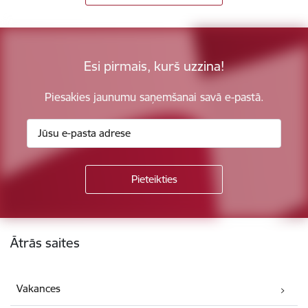
Esi pirmais, kurš uzzina!
Piesakies jaunumu saņemšanai savā e-pastā.
Kājene
Ātrās saites
Vakances