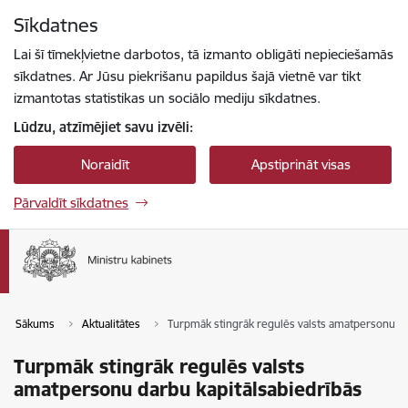
Pāriet uz lapas saturu
Sīkdatnes
Spied
lai meklētu
Enter
Lai šī tīmekļvietne darbotos, tā izmanto obligāti nepieciešamās
sīkdatnes. Ar Jūsu piekrišanu papildus šajā vietnē var tikt
izmantotas statistikas un sociālo mediju sīkdatnes.
Lūdzu, atzīmējiet savu izvēli:
Noraidīt
Apstiprināt visas
Pārvaldīt sīkdatnes
Sākums
Aktualitātes
Turpmāk stingrāk regulēs valsts amatpersonu da
Turpmāk stingrāk regulēs valsts
amatpersonu darbu kapitālsabiedrībās