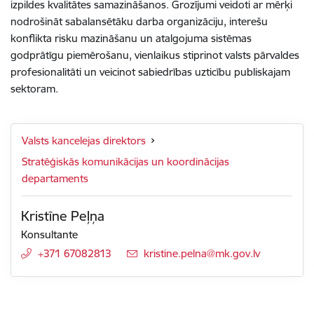
izpildes kvalitātes samazināšanos. Grozījumi veidoti ar mērķi
nodrošināt sabalansētāku darba organizāciju, interešu
konflikta risku mazināšanu un atalgojuma sistēmas
godprātīgu piemērošanu, vienlaikus stiprinot valsts pārvaldes
profesionalitāti un veicinot sabiedrības uzticību publiskajam
sektoram.
Valsts kancelejas direktors
Stratēģiskās komunikācijas un koordinācijas
departaments
Kristīne Peļņa
Konsultante
+371 67082813
E-pasts:
kristine.pelna@mk.gov.lv