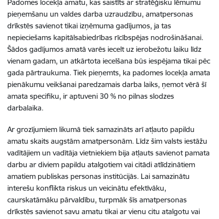
Padomes locekļa amatu, kas saistīts ar stratēģisku lēmumu
pieņemšanu un valdes darba uzraudzību, amatpersonas
drīkstēs savienot tikai izņēmuma gadījumos, ja tas
nepieciešams kapitālsabiedrības rīcībspējas nodrošināšanai.
Šādos gadījumos amatā varēs iecelt uz ierobežotu laiku līdz
vienam gadam, un atkārtota iecelšana būs iespējama tikai pēc
gada pārtraukuma. Tiek pieņemts, ka padomes locekļa amata
pienākumu veikšanai paredzamais darba laiks, ņemot vērā šī
amata specifiku, ir aptuveni 30 % no pilnas slodzes
darbalaika.
Ar grozījumiem likumā tiek samazināts arī atļauto papildu
amatu skaits augstām amatpersonām. Līdz šim valsts iestāžu
vadītājiem un vadītāja vietniekiem bija atļauts savienot pamata
darbu ar diviem papildu atalgotiem vai citādi atlīdzinātiem
amatiem publiskas personas institūcijās. Lai samazinātu
interešu konflikta riskus un veicinātu efektīvāku,
caurskatāmāku pārvaldību, turpmāk šīs amatpersonas
drīkstēs savienot savu amatu tikai ar vienu citu atalgotu vai