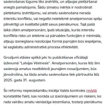
savienošanas lūgums tiks izvērtēts, un atļaujas piešķiršanai
sniegts pamatojums. Šādu izmaiņu mērķis ir nodrošināt
pietiekamu izvērtējumu, vai amatu savienošana nerada
interešu konfliktu, vai negatīvi neietekmē amatpersonas spēju
pilnvērtīgi un kvalitatīvi pildīt savus pienākumus. Tajā pašā
laikā citām amatpersonām, īpaši situācijās, kurās interešu
konflikta risks un ietekme uz pārvaldes funkcijām ir minimāla,
atļauju izsniegšana rezolūcijas formā joprojām būs iespējama,
lai saglabātu administratīvā procesa efektivitāti.
Grozījumi stāsies spēkā pēc to publicēšanas oficiālajā
izdevumā “Latvijas Vēstnesis”. Amatpersonām, kuras līdz šim
savienoja amatus neatbilstoši jaunajiem nosacījumiem, būs
jānodrošina, ka šāda amatu savienošana tiek pārtraukta līdz
2025. gada 31. augustam.
Šo reformu nepieciešamību iniciēja Valsts kontroles
revīzijā
konstatētie fakti, kas norāda uz izaicinājumiem un riskiem, ko
rada vairāku amatu vienlaicīga ieņemšana, tostarp pienākumu