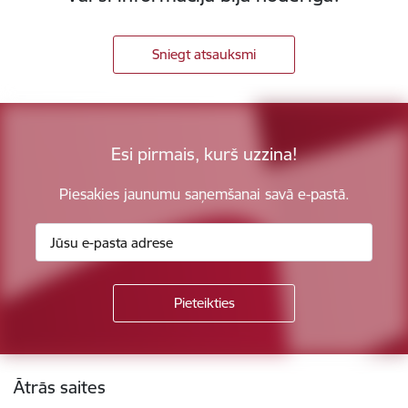
Sniegt atsauksmi
Esi pirmais, kurš uzzina!
Piesakies jaunumu saņemšanai savā e-pastā.
Kājene
Ātrās saites