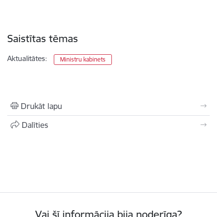
Saistītas tēmas
Aktualitātes:
Ministru kabinets
Drukāt lapu
Dalīties
Vai šī informācija bija noderīga?