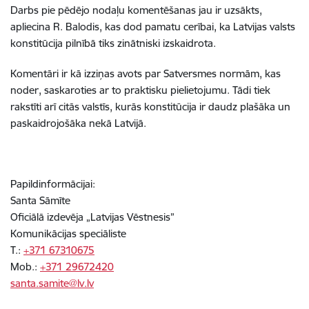
Darbs pie pēdējo nodaļu komentēšanas jau ir uzsākts,
apliecina R. Balodis, kas dod pamatu cerībai, ka Latvijas valsts
konstitūcija pilnībā tiks zinātniski izskaidrota.
Komentāri ir kā izziņas avots par Satversmes normām, kas
noder, saskaroties ar to praktisku pielietojumu. Tādi tiek
rakstīti arī citās valstīs, kurās konstitūcija ir daudz plašāka un
paskaidrojošāka nekā Latvijā.
Papildinformācijai:
Santa Sāmīte
Oficiālā izdevēja „Latvijas Vēstnesis”
Komunikācijas speciāliste
T.:
+371 67310675
Mob.:
+371 29672420
santa.samite@lv.lv