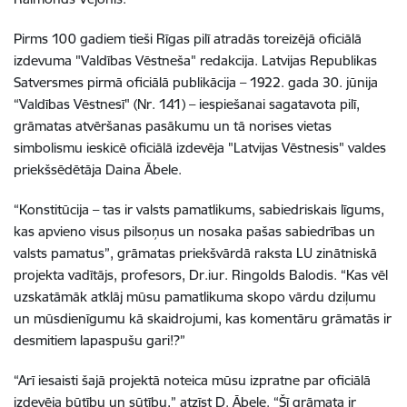
Pirms 100 gadiem tieši Rīgas pilī atradās toreizējā oficiālā
izdevuma "Valdības Vēstneša" redakcija. Latvijas Republikas
Satversmes pirmā oficiālā publikācija – 1922. gada 30. jūnija
“Valdības Vēstnesī" (Nr. 141) – iespiešanai sagatavota pilī,
grāmatas atvēršanas pasākumu un tā norises vietas
simbolismu ieskicē oficiālā izdevēja "Latvijas Vēstnesis" valdes
priekšsēdētāja Daina Ābele.
“Konstitūcija – tas ir valsts pamatlikums, sabiedriskais līgums,
kas apvieno visus pilsoņus un nosaka pašas sabiedrības un
valsts pamatus”, grāmatas priekšvārdā raksta LU zinātniskā
projekta vadītājs, profesors, Dr.iur. Ringolds Balodis. “Kas vēl
uzskatāmāk atklāj mūsu pamatlikuma skopo vārdu dziļumu
un mūsdienīgumu kā skaidrojumi, kas komentāru grāmatās ir
desmitiem lapaspušu gari!?”
“Arī iesaisti šajā projektā noteica mūsu izpratne par oficiālā
izdevēja būtību un sūtību,” atzīst D. Ābele. “Šī grāmata ir