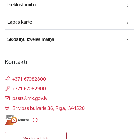
Piekļūstamība
Lapas karte
Sīkdatņu izvēles maiņa
Kontakti
+371 67082800
+371 67082900
E-pasts:
pasts@mk.gov.lv
Brīvības bulvāris 36, Rīga, LV-1520
Visi kontakti