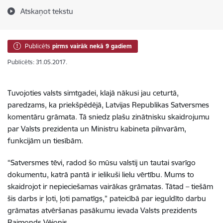
Atskaņot tekstu
Publicēts
pirms vairāk nekā 9 gadiem
Publicēts: 31.05.2017.
Tuvojoties valsts simtgadei, klajā nākusi jau ceturtā,
paredzams, ka priekšpēdējā, Latvijas Republikas Satversmes
komentāru grāmata. Tā sniedz plašu zinātnisku skaidrojumu
par Valsts prezidenta un Ministru kabineta pilnvarām,
funkcijām un tiesībām.
“Satversmes tēvi, radod šo mūsu valstij un tautai svarīgo
dokumentu, katrā pantā ir ielikuši lielu vērtību. Mums to
skaidrojot ir nepieciešamas vairākas grāmatas. Tātad – tiešām
šis darbs ir ļoti, ļoti pamatīgs,” pateicībā par ieguldīto darbu
grāmatas atvēršanas pasākumu ievada Valsts prezidents
Raimonds Vējonis.