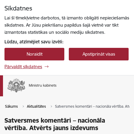
Pāriet uz lapas saturu
Sīkdatnes
Spied
lai meklētu
Enter
Lai šī tīmekļvietne darbotos, tā izmanto obligāti nepieciešamās
sīkdatnes. Ar Jūsu piekrišanu papildus šajā vietnē var tikt
izmantotas statistikas un sociālo mediju sīkdatnes.
Lūdzu, atzīmējiet savu izvēli:
Noraidīt
Apstiprināt visas
Pārvaldīt sīkdatnes
Sākums
Aktualitātes
Satversmes komentāri – nacionāla vērtība. Atvē
Satversmes komentāri – nacionāla
vērtība. Atvērts jauns izdevums