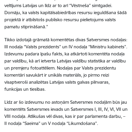
veltījums Latvijas un līdz ar to arī “Vēstneša” simtgadei.
Domāju, ka valsts kapitālsabiedrības resursu ieguldīšana šādā
projektā ir atbilstošs publisko resursu pielietojums valsts
pamatu stiprināšanā.”
Tikko izdotajā grāmatā komentētas divas Satversmes nodaļas:
III nodaļa “Valsts prezidents” un IV nodaļa “Ministru kabinets”.
Izdevumu padara īpašu fakts, ka atkārtoti komentēta nodaļa
par valdību, kā arī ietverta Latvijas valdību statistika ar valdību
un premjeru fotoattēliem. Nodaļas par Valsts prezidentu
komentāri savukārt ir unikāls materiāls, jo pirmo reizi
visaptveroši analizētas Latvijas valsts galvas pilnvaras,
funkcijas un tiesības.
Līdz ar šo izdevumu no astoņām Satversmes nodaļām būs jau
komentēts Satversmes ievads un Satversmes I, III, IV, VI, VII un
VIII nodaļa. Atlikušas vēl divas, kas ir par parlamenta darbu, –
II nodaļa “Saeima” un V nodaļa “Likumdošana”.