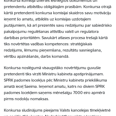
konkursa komisija izvērtēs iesniegtos dokumentus un
pretendentu atbilstību obligātajām prasībām. Konkursa otrajā
kārtā pretendenti konkursa komisijai skaidros savu motivāciju
ieņemt šo amatu, atbildēs uz komisijas uzdotajiem
jautājumiem, kā arī prezentēs savu redzējumu par sabiedrisko
pakalpojumu regulēšanas attīstību valstī un regulatora
darbības prioritātēm. Savukārt atlases procesa trešajā kārtā
tiks novērtētas vadības kompetences: stratēģiskais
redzējums, lēmumu pieņemšana, rezultātu sasniegšana,
vērtību apzināšanās, darbs komandā.
Konkursa noslēgumā visaugstāko novērtējumu guvušie
pretendenti tiks virzīti Ministru kabineta apstiprinājumam.
SPRK padomes locekļus pēc Ministru kabineta priekšlikuma
amatā ieceļ Saeima.
Ieņemot amatu, katrs no diviem SPRK
padomes locekļiem saņems mēnešalgu 7000 eiro apmērā
pirms nodokļu nomaksas.
Konkursa sludinājums pieejams Valsts kancelejas tīmekļvietnē