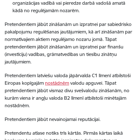
organizācijas vadībā vai pieredze darbā vadošā amatā
kādā no regulējamām nozarēm.
Pretendentiem jābūt zināšanām un izpratnei par sabiedrisko
pakalpojumu regulēšanas jautājumiem, kā arī zināšanām par
normatīvajiem aktiem regulējamo nozaru jomā. Tāpat
pretendentiem jābūt zināšanām un izpratnei par finanšu
(investīciju) vadības, grāmatvedības un tiesību zinātņu
jautājumiem.
Pretendentiem latviešu valoda jāpārvalda C1 līmenī atbilstoši
Eiropas kopīgajām
nostādnēm
valodu apguvei. Tāpat
pretendentiem jābūt vismaz divu svešvalodu zināšanām, no
kurām viena ir angļu valoda B2 līmenī atbilstoši minētajām
nostādnēm.
Pretendentiem jābūt nevainojamai reputācijai.
Pretendentu atlase notiks trīs kārtās. Pirmās kārtas laikā