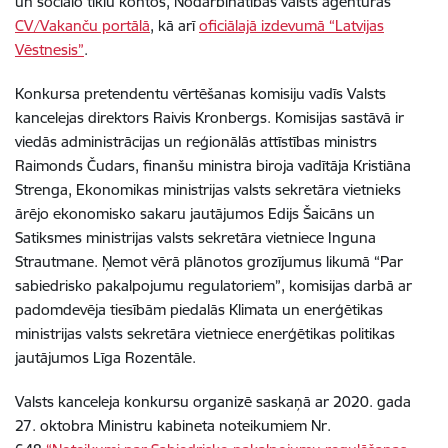
un sociālo tīklu kontos, Nodarbinātības valsts aģentūras
CV/Vakanču portālā
, kā arī
oficiālajā izdevumā “Latvijas
Vēstnesis”
.
Konkursa pretendentu vērtēšanas komisiju vadīs Valsts
kancelejas direktors Raivis Kronbergs. Komisijas sastāvā ir
viedās administrācijas un reģionālās attīstības ministrs
Raimonds Čudars, finanšu ministra biroja vadītāja Kristiāna
Strenga, Ekonomikas ministrijas valsts sekretāra vietnieks
ārējo ekonomisko sakaru jautājumos Edijs Šaicāns un
Satiksmes ministrijas valsts sekretāra vietniece Inguna
Strautmane. Ņemot vērā plānotos grozījumus likumā “Par
sabiedrisko pakalpojumu regulatoriem”, komisijas darbā ar
padomdevēja tiesībām piedalās Klimata un enerģētikas
ministrijas valsts sekretāra vietniece enerģētikas politikas
jautājumos Līga Rozentāle.
Valsts kanceleja konkursu organizē saskaņā ar 2020. gada
27. oktobra Ministru kabineta noteikumiem Nr.