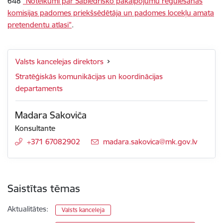
648
“Noteikumi par Sabiedrisko pakalpojumu regulēšanas
komisijas padomes priekšsēdētāja un padomes locekļu amata
pretendentu atlasi”
.
Valsts kancelejas direktors
Stratēģiskās komunikācijas un koordinācijas
departaments
Madara Sakoviča
Konsultante
+371 67082902
E-pasts:
madara.sakovica@mk.gov.lv
Saistītas tēmas
Aktualitātes:
Valsts kanceleja