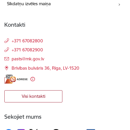
Sīkdatņu izvēles maiņa
Kontakti
+371 67082800
+371 67082900
E-pasts:
pasts@mk.gov.lv
Brīvības bulvāris 36, Rīga, LV-1520
Visi kontakti
Sekojiet mums