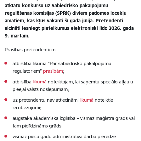
atklātu konkursu uz Sabiedrisko pakalpojumu
regulēšanas komisijas (SPRK) diviem padomes locekļu
amatiem, kas kļūs vakanti šī gada jūlijā. Pretendenti
aicināti iesniegt pieteikumus elektroniski līdz 2026. gada
9. martam.
Prasības pretendentiem:
atbilstība likuma “Par sabiedrisko pakalpojumu
regulatoriem”
prasībām
;
atbilstība
likumā
noteiktajam, lai saņemtu speciālo atļauju
pieejai valsts noslēpumam;
uz pretendentu nav attiecināmi
likumā
noteiktie
ierobežojumi;
augstākā akadēmiskā izglītība – vismaz maģistra grāds vai
tam pielīdzināms grāds;
vismaz piecu gadu administratīvā darba pieredze