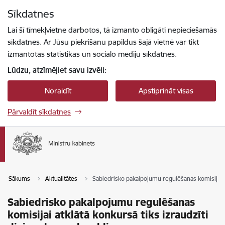
Pāriet uz lapas saturu
Sīkdatnes
Spied
lai meklētu
Enter
Lai šī tīmekļvietne darbotos, tā izmanto obligāti nepieciešamās
sīkdatnes. Ar Jūsu piekrišanu papildus šajā vietnē var tikt
izmantotas statistikas un sociālo mediju sīkdatnes.
Lūdzu, atzīmējiet savu izvēli:
Noraidīt
Apstiprināt visas
Pārvaldīt sīkdatnes
Sākums
Aktualitātes
Sabiedrisko pakalpojumu regulēšanas komisijai at
Sabiedrisko pakalpojumu regulēšanas
komisijai atklātā konkursā tiks izraudzīti