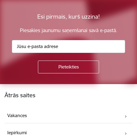
Esi pirmais, kurš uzzina!
Piesakies jaunumu saņemšanai savā e-pastā.
Kājene
Ātrās saites
Vakances
Iepirkumi