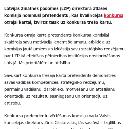
Latvijas Zinātnes padomes (LZP) direktora atlases
komisija nolēmusi pretendentu, kas kvalificējās
konkursa
otrajai kārtai, izvirzīt tālāk uz konkursa trešo kārtu.
Konkursa otrajā kārtā
pretendents konkursa komisijai
skaidroja savu motivāciju ieņemt šo amatu, atbildēja uz
komisijas jautājumiem un izklāstīja savu stratēģisko redzējumu
par LZP kā efektīvas pētniecības institūcijas nostiprināšanos
Latvijā, tās prioritātēm un attīstību.
Savukārt konkursa trešajā kārtā pretendents demonstrēs
savas vadības kompetences: stratēģisko redzējumu,
pārmaiņu vadīšanu, darbinieku motivēšanu un attīstīšanu,
orientāciju uz rezultātu sasniegšanu un orientāciju uz
attīstību.
Konkursa pretendentu vērtēšanas komisiju vada Valsts
kancelejas direktors Jānis Citskovskis, tās sastāvā ir Izglītības