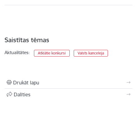
Saistītas tēmas
Aktualitātes:
Atklātie konkursi
Valsts kanceleja
Drukāt lapu
Dalīties