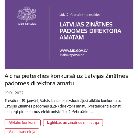
Aicina pieteikties konkursā uz Latvijas Zinātnes
padomes direktora amatu
19.01.2022.
Trešdien, 19. janvārī, Valsts kanceleja izsludinājusi atklātu konkursu uz
Latvijas Zinātnes padomes (LZP) direktora amatu. Pretendenti aicināti
iesniegt pieteikumus elektroniski līdz 2. februārim…
Atklātie konkursi
Izglītības un zinātnes ministrija
Valsts kanceleja