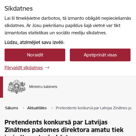
Pāriet uz lapas saturu
Sīkdatnes
Spied
lai meklētu
Enter
Lai šī tīmekļvietne darbotos, tā izmanto obligāti nepieciešamās
sīkdatnes. Ar Jūsu piekrišanu papildus šajā vietnē var tikt
izmantotas statistikas un sociālo mediju sīkdatnes.
Lūdzu, atzīmējiet savu izvēli:
Noraidīt
Apstiprināt visas
Pārvaldīt sīkdatnes
Sākums
Aktualitātes
Pretendents konkursā par Latvijas Zinātnes padom
Pretendents konkursā par Latvijas
Zinātnes padomes direktora amatu tiek