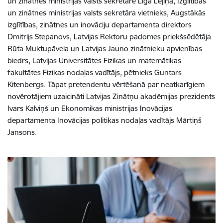
un zinātnes ministrijas valsts sekretāre Līga Lejiņa, Izglītības
un zinātnes ministrijas valsts sekretāra vietnieks, Augstākās
izglītības, zinātnes un inovāciju departamenta direktors
Dmitrijs Stepanovs, Latvijas Rektoru padomes priekšsēdētāja
Rūta Muktupāvela un Latvijas Jauno zinātnieku apvienības
biedrs, Latvijas Universitātes Fizikas un matemātikas
fakultātes Fizikas nodaļas vadītājs, pētnieks Guntars
Kitenbergs. Tāpat pretendentu vērtēšanā par neatkarīgiem
novērotājiem uzaicināti Latvijas Zinātņu akadēmijas prezidents
Ivars Kalviņš un Ekonomikas ministrijas Inovācijas
departamenta Inovācijas politikas nodaļas vadītājs Mārtiņš
Jansons.