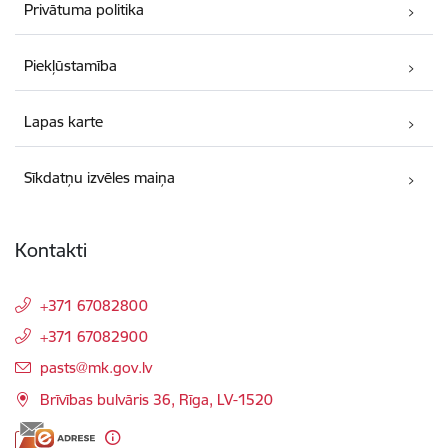
Privātuma politika
Piekļūstamība
Lapas karte
Sīkdatņu izvēles maiņa
Kontakti
+371 67082800
+371 67082900
E-pasts:
pasts@mk.gov.lv
Brīvības bulvāris 36, Rīga, LV-1520