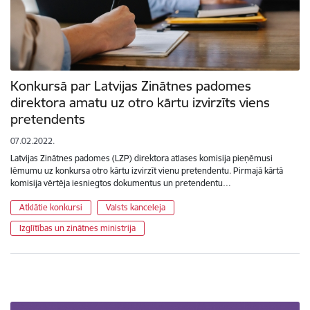
Konkursā par Latvijas Zinātnes padomes
direktora amatu uz otro kārtu izvirzīts viens
pretendents
07.02.2022.
Latvijas Zinātnes padomes (LZP) direktora atlases komisija pieņēmusi
lēmumu uz konkursa otro kārtu izvirzīt vienu pretendentu. Pirmajā kārtā
komisija vērtēja iesniegtos dokumentus un pretendentu…
Atklātie konkursi
Valsts kanceleja
Izglītības un zinātnes ministrija