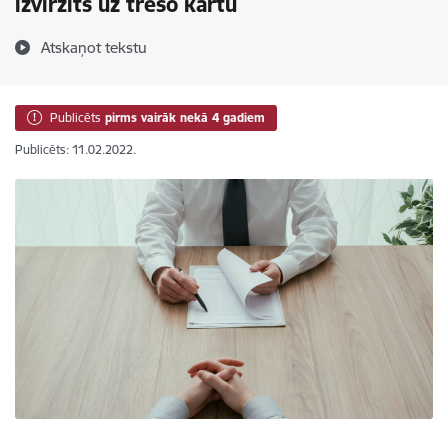
izvirzīts uz trešo kārtu
Atskaņot tekstu
Publicēts
pirms vairāk nekā 4 gadiem
Publicēts: 11.02.2022.