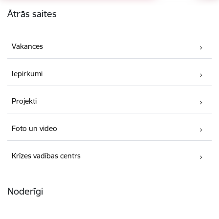
Kājene
Ātrās saites
Vakances
Iepirkumi
Projekti
Foto un video
Krīzes vadības centrs
Noderīgi