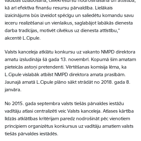
vadības uzlabošana, cilvēkresursu nodrošināšana un attīstība,
kā arī efektīva finanšu resursu pārvaldība. Lielākais
izaicinājums būs izveidot spēcīgu un saliedētu komandu savu
ieceru realizēšanai un vienlaikus, saglabājot labākās dienesta
darba tradīcijas, motivēt cilvēkus uz dienesta attīstību,”
akcentē L.Cipule.
Valsts kanceleja atklātu konkursu uz vakanto NMPD direktora
amatu izsludināja šā gada 13. novembrī. Kopumā šim amatam
pieteicās astoņi pretendenti. Vērtēšanas komisija lēma, ka
L.Cipule vislabāk atbilst NMPD direktora amata prasībām.
Jaunajā amatā L.Cipule plāno sākt strādāt no 2018. gada 8.
janvāra.
No 2015. gada septembra valsts tiešās pārvaldes iestāžu
vadītāju atlasi centralizēti veic Valsts kanceleja. Atlases kārtība
līdzās atklātības kritērijam paredz nodrošināt pēc vienotiem
principiem organizētus konkursus uz vadītāju amatiem valsts
tiešās pārvaldes iestādēs.