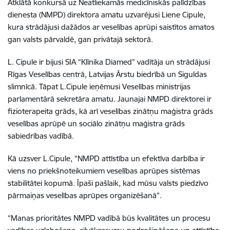
Atklātā konkursā uz Neatliekamās medicīniskās palīdzības
dienesta (NMPD) direktora amatu uzvarējusi Liene Cipule,
kura strādājusi dažādos ar veselības aprūpi saistītos amatos
gan valsts pārvaldē, gan privātajā sektorā.
L. Cipule ir bijusi SIA “Klīnika Diamed” vadītāja un strādājusi
Rīgas Veselības centrā, Latvijas Ārstu biedrībā un Siguldas
slimnīcā. Tāpat L.Cipule ieņēmusi Veselības ministrijas
parlamentārā sekretāra amatu. Jaunajai NMPD direktorei ir
fizioterapeita grāds, kā arī veselības zinātņu maģistra grāds
veselības aprūpē un sociālo zinātņu maģistra grāds
sabiedrības vadībā.
Kā uzsver L.Cipule, “NMPD attīstība un efektīva darbība ir
viens no priekšnoteikumiem veselības aprūpes sistēmas
stabilitātei kopumā. Īpaši pašlaik, kad mūsu valsts piedzīvo
pārmaiņas veselības aprūpes organizēšanā”.
“Manas prioritātes NMPD vadībā būs kvalitātes un procesu