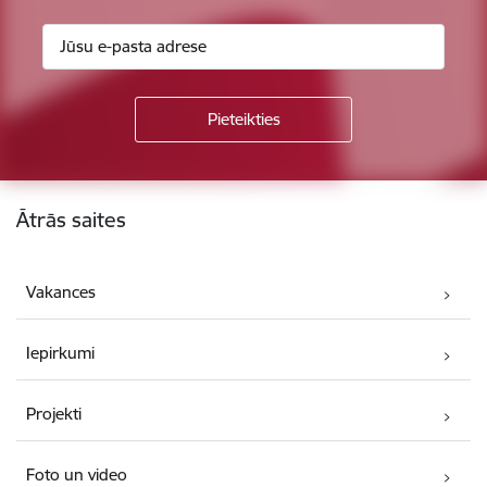
Kājene
Ātrās saites
Vakances
Iepirkumi
Projekti
Foto un video