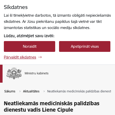
Pāriet uz lapas saturu
Sīkdatnes
Spied
lai meklētu
Enter
Lai šī tīmekļvietne darbotos, tā izmanto obligāti nepieciešamās
sīkdatnes. Ar Jūsu piekrišanu papildus šajā vietnē var tikt
izmantotas statistikas un sociālo mediju sīkdatnes.
Lūdzu, atzīmējiet savu izvēli:
Noraidīt
Apstiprināt visas
Pārvaldīt sīkdatnes
Sākums
Aktualitātes
Neatliekamās medicīniskās palīdzības dienestu v
Neatliekamās medicīniskās palīdzības
dienestu vadīs Liene Cipule