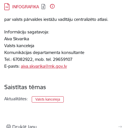
Lejupielādēt:
INFOGRAFIKA
par valsts pārvaldes iestāžu vadītāju centralizēto atlasi.
Informāciju sagatavoja:
Aiva Skvarika
Valsts kanceleja
Komunikācijas departamenta konsultante
Tel.: 67082922, mob. tel. 29659107
E-pasts:
aiva.skvarika@mk.gov.lv
Saistītas tēmas
Aktualitātes:
Valsts kanceleja
Drukāt lapu