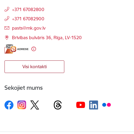
+371 67082800
+371 67082900
E-pasts:
pasts@mk.gov.lv
Brīvības bulvāris 36, Rīga, LV-1520
Visi kontakti
Sekojiet mums