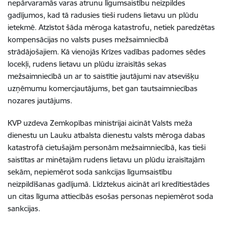
nepārvaramās varas atrunu līgumsaistību neizpildes
gadījumos, kad tā radusies tieši rudens lietavu un plūdu
ietekmē. Atzīstot šāda mēroga katastrofu, netiek paredzētas
kompensācijas no valsts puses mežsaimniecībā
strādājošajiem. Kā vienojās Krīzes vadības padomes sēdes
locekļi, rudens lietavu un plūdu izraisītās sekas
mežsaimniecībā un ar to saistītie jautājumi nav atsevišķu
uzņēmumu komercjautājums, bet gan tautsaimniecības
nozares jautājums.
KVP uzdeva Zemkopības ministrijai aicināt Valsts meža
dienestu un Lauku atbalsta dienestu valsts mēroga dabas
katastrofā cietušajām personām mežsaimniecībā, kas tieši
saistītas ar minētajām rudens lietavu un plūdu izraisītajām
sekām, nepiemērot soda sankcijas līgumsaistību
neizpildīšanas gadījumā. Līdztekus aicināt arī kredītiestādes
un citas līguma attiecībās esošas personas nepiemērot soda
sankcijas.