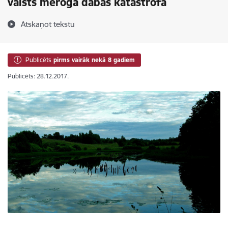
valsts mēroga dabas katastrofa
Atskaņot tekstu
Publicēts
pirms vairāk nekā 8 gadiem
Publicēts: 28.12.2017.