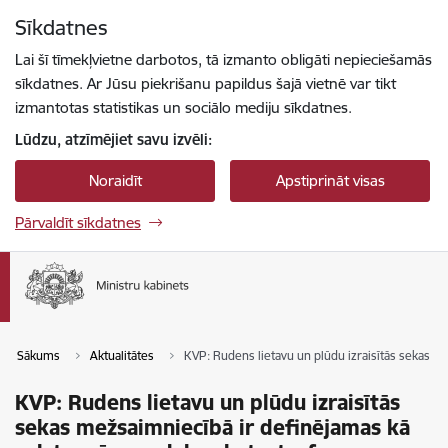
Pāriet uz lapas saturu
Sīkdatnes
Spied
lai meklētu
Enter
Lai šī tīmekļvietne darbotos, tā izmanto obligāti nepieciešamās
sīkdatnes. Ar Jūsu piekrišanu papildus šajā vietnē var tikt
izmantotas statistikas un sociālo mediju sīkdatnes.
Lūdzu, atzīmējiet savu izvēli:
Noraidīt
Apstiprināt visas
Pārvaldīt sīkdatnes
Sākums
Aktualitātes
KVP: Rudens lietavu un plūdu izraisītās sekas m
KVP: Rudens lietavu un plūdu izraisītās
sekas mežsaimniecībā ir definējamas kā