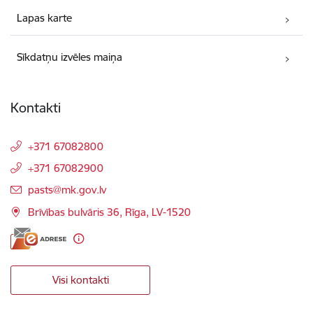
Lapas karte
Sīkdatņu izvēles maiņa
Kontakti
+371 67082800
+371 67082900
E-pasts:
pasts@mk.gov.lv
Brīvības bulvāris 36, Rīga, LV-1520
Visi kontakti