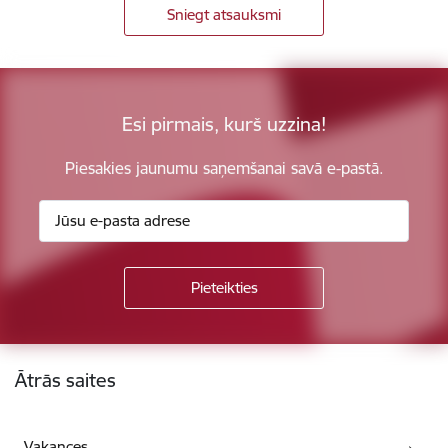
Sniegt atsauksmi
Esi pirmais, kurš uzzina!
Piesakies jaunumu saņemšanai savā e-pastā.
Kājene
Ātrās saites
Vakances