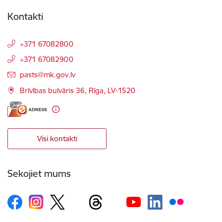
Kontakti
+371 67082800
+371 67082900
E-pasts:
pasts@mk.gov.lv
Brīvības bulvāris 36, Rīga, LV-1520
Visi kontakti
Sekojiet mums