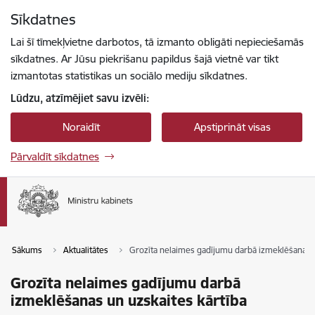
Pāriet uz lapas saturu
Sīkdatnes
Spied
lai meklētu
Enter
Lai šī tīmekļvietne darbotos, tā izmanto obligāti nepieciešamās
sīkdatnes. Ar Jūsu piekrišanu papildus šajā vietnē var tikt
izmantotas statistikas un sociālo mediju sīkdatnes.
Lūdzu, atzīmējiet savu izvēli:
Noraidīt
Apstiprināt visas
Pārvaldīt sīkdatnes
Sākums
Aktualitātes
Grozīta nelaimes gadījumu darbā izmeklēšanas u
Grozīta nelaimes gadījumu darbā
izmeklēšanas un uzskaites kārtība