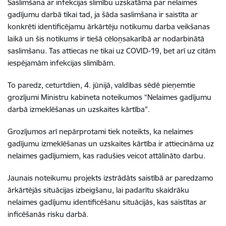
Saslimšana ar infekcijas slimību uzskatāma par nelaimes
gadījumu darbā tikai tad, ja šāda saslimšana ir saistīta ar
konkrēti identificējamu ārkārtēju notikumu darba veikšanas
laikā un šis notikums ir tiešā cēloņsakarībā ar nodarbinātā
saslimšanu. Tas attiecas ne tikai uz COVID-19, bet arī uz citām
iespējamām infekcijas slimībām.
To paredz, ceturtdien, 4. jūnijā, valdības sēdē pieņemtie
grozījumi Ministru kabineta noteikumos “Nelaimes gadījumu
darbā izmeklēšanas un uzskaites kārtība”.
Grozījumos arī nepārprotami tiek noteikts, ka nelaimes
gadījumu izmeklēšanas un uzskaites kārtība ir attiecināma uz
nelaimes gadījumiem, kas radušies veicot attālināto darbu.
Jaunais noteikumu projekts izstrādāts saistībā ar paredzamo
ārkārtējās situācijas izbeigšanu, lai padarītu skaidrāku
nelaimes gadījumu identificēšanu situācijās, kas saistītas ar
inficēšanās risku darbā.