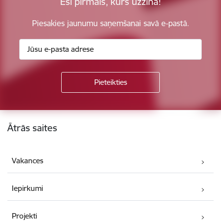
Esi pirmais, kurš uzzina!
Piesakies jaunumu saņemšanai savā e-pastā.
Kājene
Ātrās saites
Vakances
Iepirkumi
Projekti