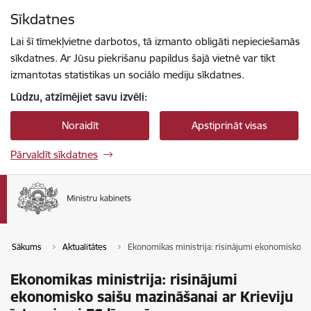
Pāriet uz lapas saturu
Sīkdatnes
Spied
lai meklētu
Enter
Lai šī tīmekļvietne darbotos, tā izmanto obligāti nepieciešamās
sīkdatnes. Ar Jūsu piekrišanu papildus šajā vietnē var tikt
izmantotas statistikas un sociālo mediju sīkdatnes.
Lūdzu, atzīmējiet savu izvēli:
Noraidīt
Apstiprināt visas
Pārvaldīt sīkdatnes
Sākums
Aktualitātes
Ekonomikas ministrija: risinājumi ekonomisko sa
Ekonomikas ministrija: risinājumi
ekonomisko saišu mazināšanai ar Krieviju