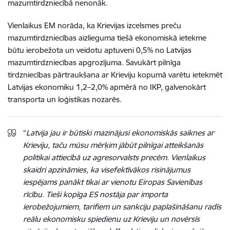
mazumtirdzniecībā nenonāk.
Vienlaikus EM norāda, ka Krievijas izcelsmes preču
mazumtirdzniecības aizlieguma tiešā ekonomiskā ietekme
būtu ierobežota un veidotu aptuveni 0,5% no Latvijas
mazumtirdzniecības apgrozījuma. Savukārt pilnīga
tirdzniecības pārtraukšana ar Krieviju kopumā varētu ietekmēt
Latvijas ekonomiku 1,2–2,0% apmērā no IKP, galvenokārt
transporta un loģistikas nozarēs.
“
Latvija jau ir būtiski mazinājusi ekonomiskās saiknes ar
Krieviju, taču mūsu mērķim jābūt pilnīgai atteikšanās
politikai attiecībā uz agresorvalsts precēm. Vienlaikus
skaidri apzināmies, ka visefektīvākos risinājumus
iespējams panākt tikai ar vienotu Eiropas Savienības
rīcību. Tieši kopīga ES nostāja par importa
ierobežojumiem, tarifiem un sankciju paplašināšanu radīs
reālu ekonomisku spiedienu uz Krieviju un novērsīs