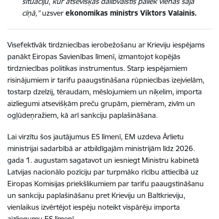
situāciju, kur atsevišķas dalībvalstis paliek vienas šajā
cīņā
,”
uzsver
ekonomikas ministrs Viktors Valainis.
Visefektīvāk tirdzniecības ierobežošanu ar Krieviju iespējams
panākt Eiropas Savienības līmenī, izmantojot kopējās
tirdzniecības politikas instrumentus. Starp iespējamiem
risinājumiem ir tarifu paaugstināšana rūpniecības izejvielām,
tostarp dzelzij, tēraudam, mēslojumiem un niķelim, importa
aizliegumi atsevišķām preču grupām, piemēram, zivīm un
ogļūdeņražiem, kā arī sankciju paplašināšana.
Lai virzītu šos jautājumus ES līmenī, EM uzdeva Ārlietu
ministrijai sadarbībā ar atbildīgajām ministrijām līdz 2026.
gada 1. augustam sagatavot un iesniegt Ministru kabinetā
Latvijas nacionālo pozīciju par turpmāko rīcību attiecībā uz
Eiropas Komisijas priekšlikumiem par tarifu paaugstināšanu
un sankciju paplašināšanu pret Krieviju un Baltkrieviju,
vienlaikus izvērtējot iespēju noteikt vispārēju importa
aizliegumu ES līmenī.