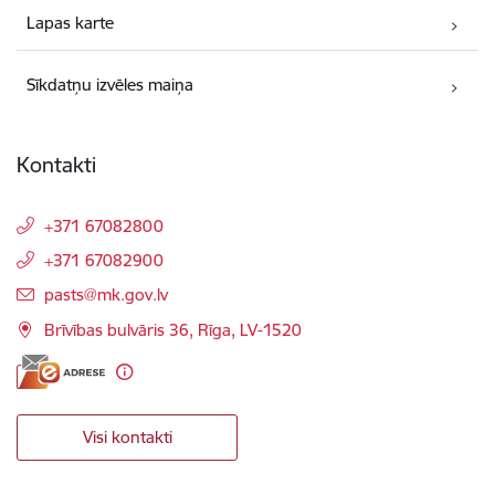
Lapas karte
Sīkdatņu izvēles maiņa
Kontakti
+371 67082800
+371 67082900
E-pasts:
pasts@mk.gov.lv
Brīvības bulvāris 36, Rīga, LV-1520
Visi kontakti