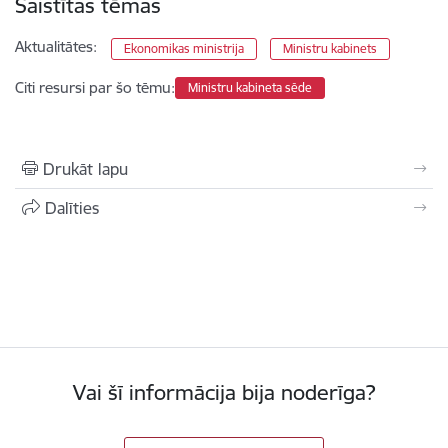
Saistītas tēmas
Aktualitātes:
Ekonomikas ministrija
Ministru kabinets
Citi resursi par šo tēmu:
Ministru kabineta sēde
Drukāt lapu
Dalīties
Vai šī informācija bija noderīga?