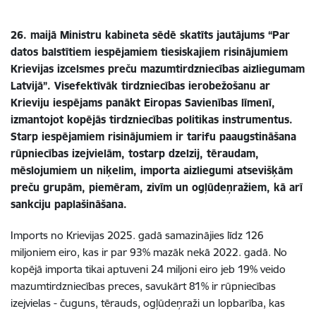
26. maijā Ministru kabineta sēdē skatīts jautājums “Par
datos balstītiem iespējamiem tiesiskajiem risinājumiem
Krievijas izcelsmes preču mazumtirdzniecības aizliegumam
Latvijā”. Visefektīvāk tirdzniecības ierobežošanu ar
Krieviju iespējams panākt Eiropas Savienības līmenī,
izmantojot kopējās tirdzniecības politikas instrumentus.
Starp iespējamiem risinājumiem ir tarifu paaugstināšana
rūpniecības izejvielām, tostarp dzelzij, tēraudam,
mēslojumiem un niķelim, importa aizliegumi atsevišķām
preču grupām, piemēram, zivīm un ogļūdeņražiem, kā arī
sankciju paplašināšana.
Imports no Krievijas 2025. gadā samazinājies līdz 126
miljoniem eiro, kas ir par 93% mazāk nekā 2022. gadā. No
kopējā importa tikai aptuveni 24 miljoni eiro jeb 19% veido
mazumtirdzniecības preces, savukārt 81% ir rūpniecības
izejvielas - čuguns, tērauds, ogļūdeņraži un lopbarība, kas