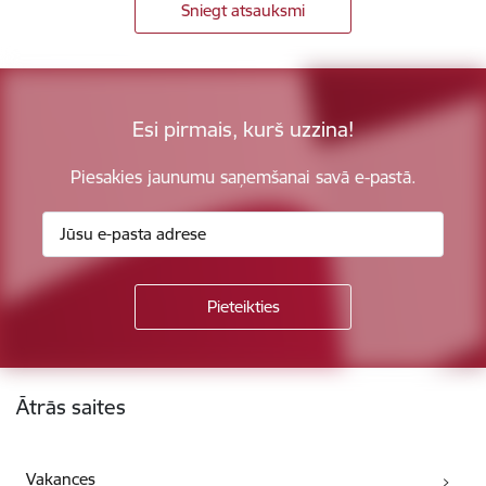
Sniegt atsauksmi
Esi pirmais, kurš uzzina!
Piesakies jaunumu saņemšanai savā e-pastā.
Kājene
Ātrās saites
Vakances