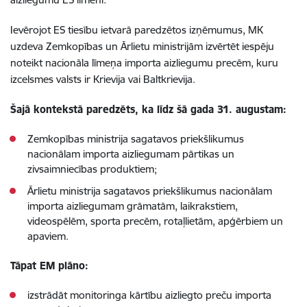
Ievērojot ES tiesību ietvarā paredzētos izņēmumus, MK
uzdeva Zemkopības un Ārlietu ministrijām izvērtēt iespēju
noteikt nacionāla līmeņa importa aizliegumu precēm, kuru
izcelsmes valsts ir Krievija vai Baltkrievija.
Šajā kontekstā paredzēts, ka līdz šā gada 31. augustam:
Zemkopības ministrija sagatavos priekšlikumus
nacionālam importa aizliegumam pārtikas un
zivsaimniecības produktiem;
Ārlietu ministrija sagatavos priekšlikumus nacionālam
importa aizliegumam grāmatām, laikrakstiem,
videospēlēm, sporta precēm, rotaļlietām, apģērbiem un
apaviem.
Tāpat EM plāno:
izstrādāt monitoringa kārtību aizliegto preču importa