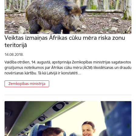
Veiktas izmaiņas Āfrikas cūku mēra riska zonu
teritorijā
14.08.2018.
Valdība otrdien, 14. augustā, apstiprināja Zemkopības ministrijas sagatavotos
grozījumus noteikumos par Āfrikas cūku mēra (ĀCM) likvidēšanas un draudu
novēršanas kārtību. Tā kā Latvijā ir konstatēti…
Zemkopības ministrija