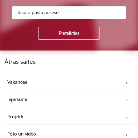
Kājene
Ātrās saites
Vakances
Iepirkumi
Projekti
Foto un video