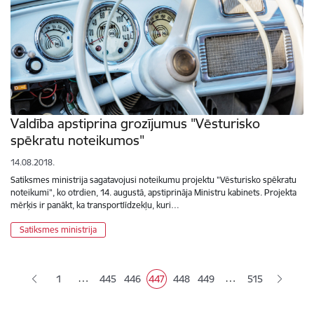
Valdība apstiprina grozījumus "Vēsturisko
spēkratu noteikumos"
14.08.2018.
Satiksmes ministrija sagatavojusi noteikumu projektu "Vēsturisko spēkratu
noteikumi", ko otrdien, 14. augustā, apstiprināja Ministru kabinets. Projekta
mērķis ir panākt, ka transportlīdzekļu, kuri…
Satiksmes ministrija
Lapošana
…
…
1
445
446
447
448
449
515
Lapa
Lapa
Pašreizējā lapa
Lapa
Lapa