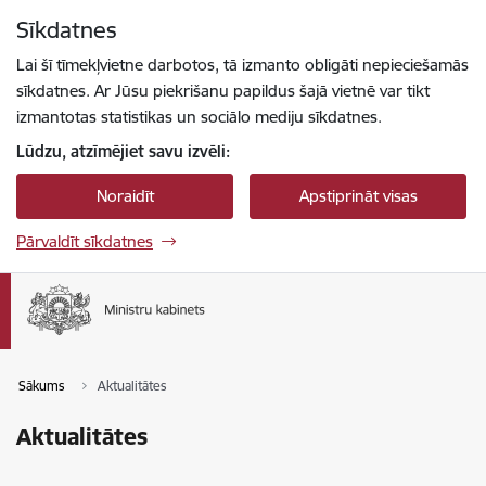
Pāriet uz lapas saturu
Sīkdatnes
Spied
lai meklētu
Enter
Lai šī tīmekļvietne darbotos, tā izmanto obligāti nepieciešamās
sīkdatnes. Ar Jūsu piekrišanu papildus šajā vietnē var tikt
izmantotas statistikas un sociālo mediju sīkdatnes.
Lūdzu, atzīmējiet savu izvēli:
Noraidīt
Apstiprināt visas
Pārvaldīt sīkdatnes
Sākums
Aktualitātes
Aktualitātes