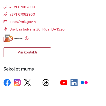
+371 67082800
+371 67082900
E-pasts:
pasts@mk.gov.lv
Brīvības bulvāris 36, Rīga, LV-1520
Visi kontakti
Sekojiet mums