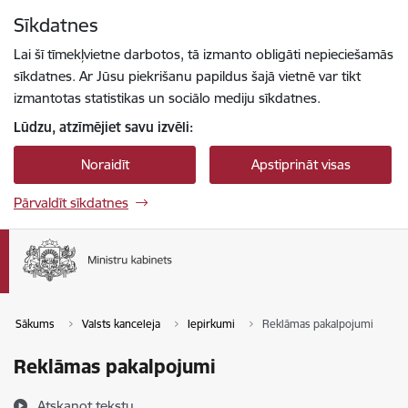
Pāriet uz lapas saturu
Sīkdatnes
Spied
lai meklētu
Enter
Lai šī tīmekļvietne darbotos, tā izmanto obligāti nepieciešamās
sīkdatnes. Ar Jūsu piekrišanu papildus šajā vietnē var tikt
izmantotas statistikas un sociālo mediju sīkdatnes.
Lūdzu, atzīmējiet savu izvēli:
Noraidīt
Apstiprināt visas
Pārvaldīt sīkdatnes
Sākums
Valsts kanceleja
Iepirkumi
Reklāmas pakalpojumi
Reklāmas pakalpojumi
Atskaņot tekstu