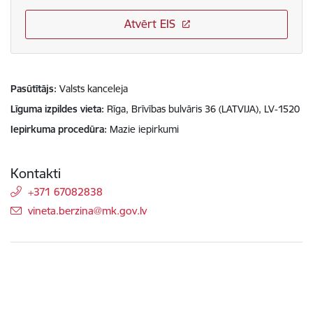
Atvērt EIS
Pasūtītājs
Valsts kanceleja
Līguma izpildes vieta
Rīga, Brīvības bulvāris 36 (LATVIJA), LV-1520
Iepirkuma procedūra
Mazie iepirkumi
Kontakti
+371 67082838
E-pasts:
vineta.berzina@mk.gov.lv