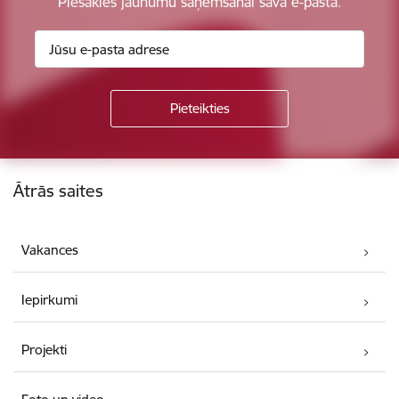
Piesakies jaunumu saņemšanai savā e-pastā.
Kājene
Ātrās saites
Vakances
Iepirkumi
Projekti