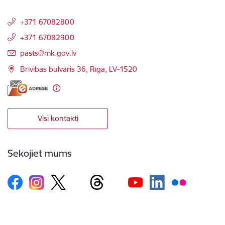
+371 67082800
+371 67082900
E-pasts:
pasts@mk.gov.lv
Brīvības bulvāris 36, Rīga, LV-1520
Visi kontakti
Sekojiet mums