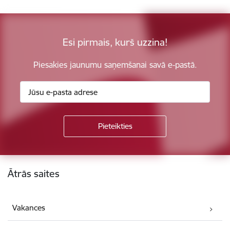
Esi pirmais, kurš uzzina!
Piesakies jaunumu saņemšanai savā e-pastā.
Kājene
Ātrās saites
Vakances