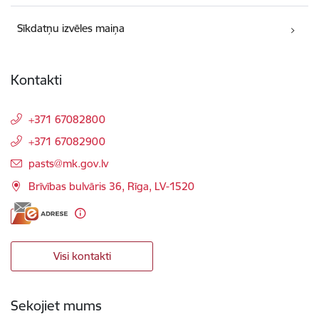
Sīkdatņu izvēles maiņa
Kontakti
+371 67082800
+371 67082900
E-pasts:
pasts@mk.gov.lv
Brīvības bulvāris 36, Rīga, LV-1520
Visi kontakti
Sekojiet mums