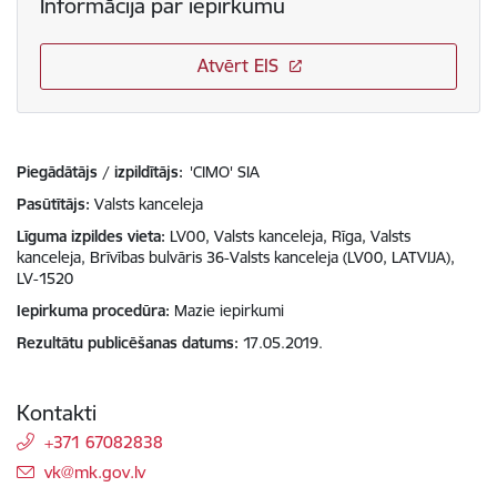
Informācija par iepirkumu
Atvērt EIS
Piegādātājs / izpildītājs:
'CIMO' SIA
Pasūtītājs
Valsts kanceleja
Līguma izpildes vieta
LV00, Valsts kanceleja, Rīga, Valsts
kanceleja, Brīvības bulvāris 36-Valsts kanceleja (LV00, LATVIJA),
LV-1520
Iepirkuma procedūra
Mazie iepirkumi
Rezultātu publicēšanas datums
17.05.2019.
Kontakti
+371 67082838
E-pasts:
vk@mk.gov.lv