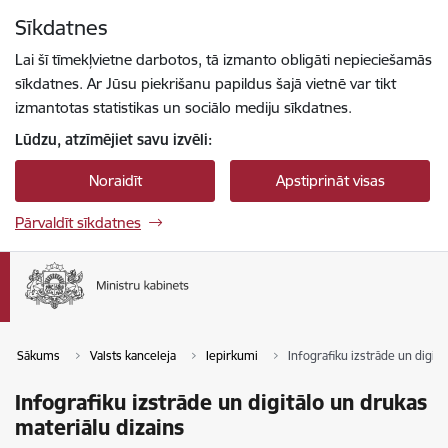
Pāriet uz lapas saturu
Sīkdatnes
Spied
lai meklētu
Enter
Lai šī tīmekļvietne darbotos, tā izmanto obligāti nepieciešamās
sīkdatnes. Ar Jūsu piekrišanu papildus šajā vietnē var tikt
izmantotas statistikas un sociālo mediju sīkdatnes.
Lūdzu, atzīmējiet savu izvēli:
Noraidīt
Apstiprināt visas
Pārvaldīt sīkdatnes
Sākums
Valsts kanceleja
Iepirkumi
Infografiku izstrāde un digitā
Infografiku izstrāde un digitālo un drukas
materiālu dizains