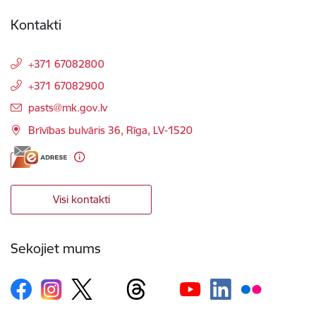
Kontakti
+371 67082800
+371 67082900
E-pasts:
pasts@mk.gov.lv
Brīvības bulvāris 36, Rīga, LV-1520
Visi kontakti
Sekojiet mums