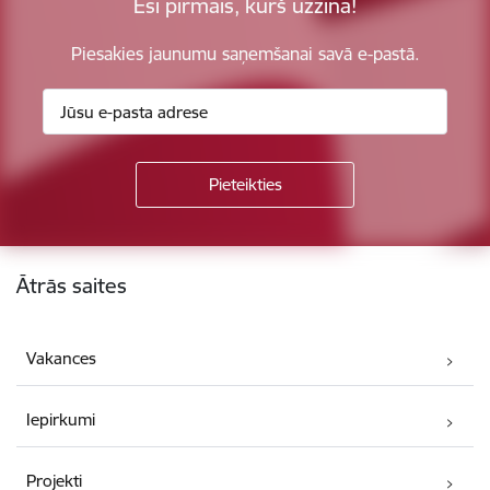
Esi pirmais, kurš uzzina!
Piesakies jaunumu saņemšanai savā e-pastā.
Kājene
Ātrās saites
Vakances
Iepirkumi
Projekti