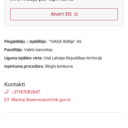
Atvērt EIS
Piegādātājs / izpildītājs:
''VIADA Baltija'' AS
Pasūtītājs
Valsts kanceleja
Līguma izpildes vieta
Visā Latvijas Republikas teritorijā
Iepirkuma procedūra
Slēgts konkurss
Kontakti
+37167082847
E-pasts:
Marina.Severnovica@mk.gov.lv