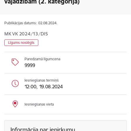
vajadzībām (2. kategorija)
Publikācijas datums:
02.08.2024.
MK VK 2024/13/DIS
Līgums noslēgts
Paredzamā līgumcena
9999
Iesniegšanas termiņš
12:00, 19.08.2024
Iesniegšanas vieta
Informācija par iepirkumu