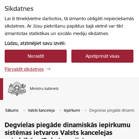
Pāriet uz lapas saturu
Sīkdatnes
Spied
lai meklētu
Enter
Lai šī tīmekļvietne darbotos, tā izmanto obligāti nepieciešamās
sīkdatnes. Ar Jūsu piekrišanu papildus šajā vietnē var tikt
izmantotas statistikas un sociālo mediju sīkdatnes.
Lūdzu, atzīmējiet savu izvēli:
Noraidīt
Apstiprināt visas
Pārvaldīt sīkdatnes
Sākums
Valsts kanceleja
Iepirkumi
Degvielas piegāde dinamiskās
Degvielas piegāde dinamiskās iepirkumu
sistēmas ietvaros Valsts kancelejas