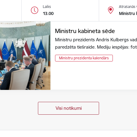
Laiks
Atrašanās 
13.00
Ministru 
Ministru kabineta sēde
Ministru prezidents Andris Kulbergs vad
paredzēta tiešraide. Mediju iespējas: f
Ministru prezidenta kalendārs
Visi notikumi