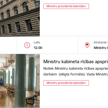
Ministru prezidenta kalendārs
Laiks
Atrašanās 
12.00
Ministru 
Ministru kabineta rīcības apspr
Notiek Ministru kabineta rīcības apsprie
darbiem (slēgta formāta). Vada Minist
Ministru prezidenta kalendārs