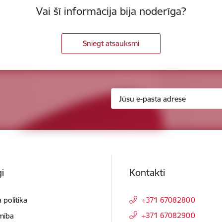
Vai šī informācija bija noderīga?
Sniegt atsauksmi
i
Kontakti
 politika
+371 67082800
+371 67082900
mība