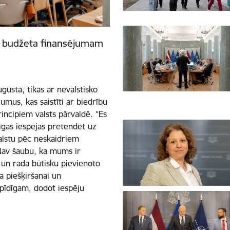
ts budžeta finansējumam
gustā, tikās ar nevalstisko
umus, kas saistīti ar biedrību
incipiem valsts pārvaldē. “Es
zīgas iespējas pretendēt uz
balstu pēc neskaidriem
. Nav šaubu, ka mums ir
s un rada būtisku pievienoto
a piešķiršanai un
pīdīgam, dodot iespēju