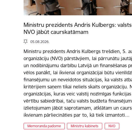
Ministru prezidents Andris Kulbergs: vals
NVO jābūt caurskatāmam
05.08.2026.
Ministru prezidents Andris Kulbergs trešdien, 5. au
organizāciju (NVO) pārstāvjiem, lai pārrunātu jautāj
un nodibinājumu darbību Latvijā un finansēšanas pr
vēlos panākt, lai ikvienai organizācijai būtu vienlīd
finansējumu un neveidotos situācijas, ka valsts at
kritērijiem saņem tikai neliels skaits organizāciju
organizācijas, kuras veic valstij nozīmīgas funkcija
vērtību sabiedrībai, taču valsts budžeta finansējum
izlietojumam jābūt saprotamam, atklātam un caurs
ikvienam pārliecināties par to, kā tiek izmantoti…
Memoranda padome
Ministru kabinets
NVO