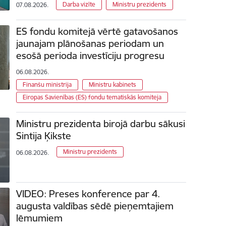
Darba vizīte
Ministru prezidents
07.08.2026.
ES fondu komitejā vērtē gatavošanos
jaunajam plānošanas periodam un
esošā perioda investīciju progresu
06.08.2026.
Finanšu ministrija
Ministru kabinets
Eiropas Savienības (ES) fondu tematiskās komiteja
Ministru prezidenta birojā darbu sākusi
Sintija Ķikste
Ministru prezidents
06.08.2026.
VIDEO: Preses konference par 4.
augusta valdības sēdē pieņemtajiem
lēmumiem