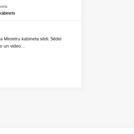
vieta
kabinets
a Ministru kabineta sēdi. Sēdei
oto un video…