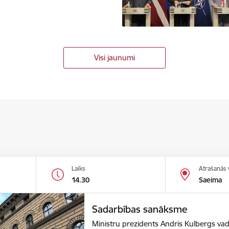
Visi jaunumi
Laiks
Atrašanās 
14.30
Saeima
Sadarbības sanāksme
Ministru prezidents Andris Kulbergs va