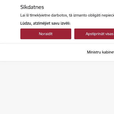
Pāriet uz lapas saturu
Sīkdatnes
Lai šī tīmekļvietne darbotos, tā izmanto obligāti nepiec
Lūdzu, atzīmējiet savu izvēli:
Noraidīt
Apstiprināt visas
Ministru kabine
Ministru kabinets