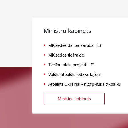
Ministru kabinets
MK sēdes darba kārtība
MK sēdes tiešraide
Tiesību aktu projekti
Valsts atbalsts iedzīvotājiem
Atbalsts Ukrainai - підтримка України
Ministru kabinets