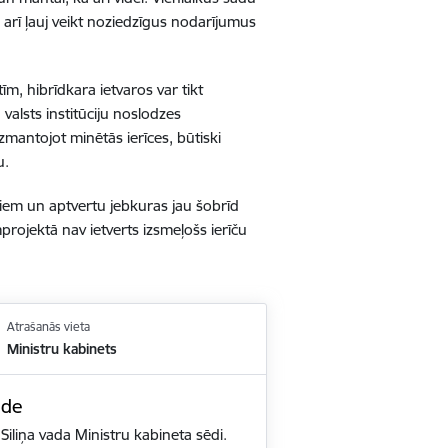
 arī ļauj veikt noziedzīgus nodarījumus
tīm, hibrīdkara ietvaros var tikt
valsts institūciju noslodzes
zmantojot minētās ierīces, būtiski
u.
iem un aptvertu jebkuras jau šobrīd
mprojektā nav ietverts izsmeļošs ierīču
Atrašanās vieta
Ministru kabinets
ēde
Siliņa vada Ministru kabineta sēdi.