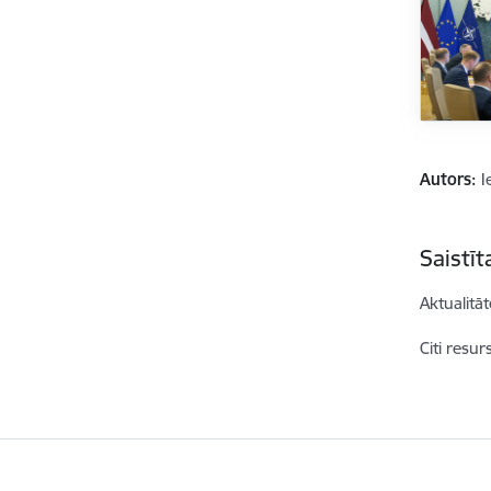
Autors:
I
Saistī
Aktualitāt
Citi resur