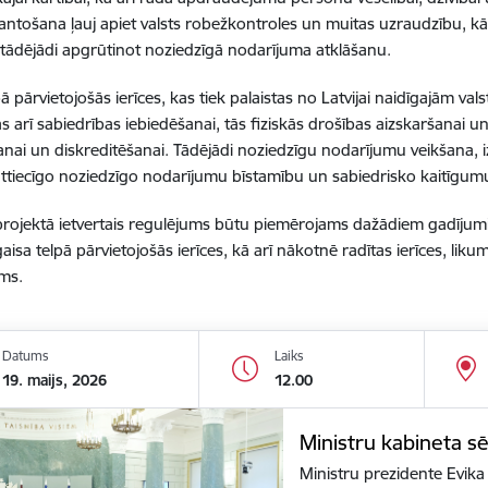
mantošana ļauj apiet valsts robežkontroles un muitas uzraudzību, kā
i, tādējādi apgrūtinot noziedzīgā nodarījuma atklāšanu.
ā pārvietojošās ierīces, kas tiek palaistas no Latvijai naidīgajām vals
s arī sabiedrības iebiedēšanai, tās fiziskās drošības aizskaršanai un 
šanai un diskreditēšanai. Tādējādi noziedzīgu nodarījumu veikšana, i
 attiecīgo noziedzīgo nodarījumu bīstamību un sabiedrisko kaitīgum
projektā ietvertais regulējums būtu piemērojams dažādiem gadījum
isa telpā pārvietojošās ierīces, kā arī nākotnē radītas ierīces, liku
ums.
Datums
Laiks
19. maijs, 2026
12.00
Ministru kabineta s
Ministru prezidente Evika 