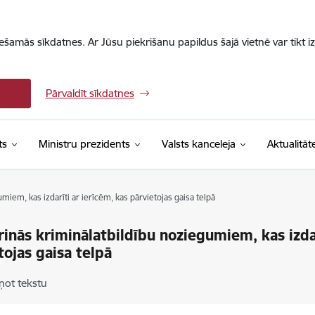
iešamās sīkdatnes. Ar Jūsu piekrišanu papildus šajā vietnē var tikt i
Pārvaldīt sīkdatnes
ts
Ministru prezidents
Valsts kanceleja
Aktualitāt
miem, kas izdarīti ar ierīcēm, kas pārvietojas gaisa telpā
rinās kriminālatbildību noziegumiem, kas izdar
tojas gaisa telpā
ņot tekstu