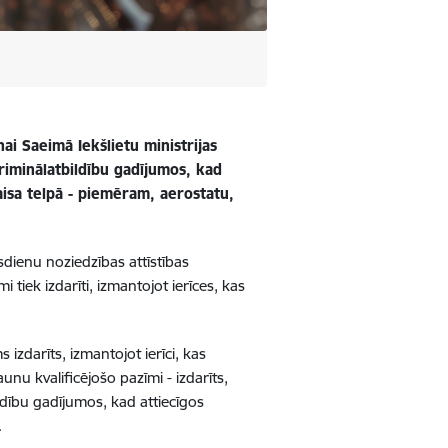
nai Saeimā Iekšlietu ministrijas
riminālatbildību gadījumos, kad
gaisa telpā - piemēram, aerostatu,
dienu noziedzības attīstības
tiek izdarīti, izmantojot ierīces, kas
 izdarīts, izmantojot ierīci, kas
aunu kvalificējošo pazīmi - izdarīts,
ildību gadījumos, kad attiecīgos
.