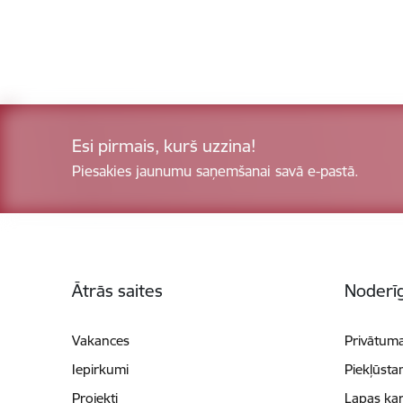
Esi pirmais, kurš uzzina!
Piesakies jaunumu saņemšanai savā e-pastā.
Kājene
Ātrās saites
Noderīg
Vakances
Privātuma
Iepirkumi
Piekļūsta
Projekti
Lapas kar