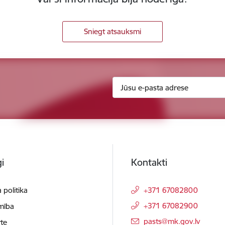
Sniegt atsauksmi
i
Kontakti
 politika
+371 67082800
+371 67082900
mība
E-pasts:
pasts@mk.gov.lv
te