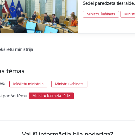
Sēdei paredzēta tiešraide
Ministru kabinets
Minist
ekšlietu ministrija
tas tēmas
es:
Iekšlietu ministrija
Ministru kabinets
si par šo tēmu:
Ministru kabineta sēde
Vai šī informācija bija noderīga?