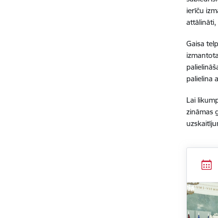
ierīču iz
attālināt
Gaisa telp
izmantota
palielinā
palielina
Lai likum
zināmas ga
uzskaitīj