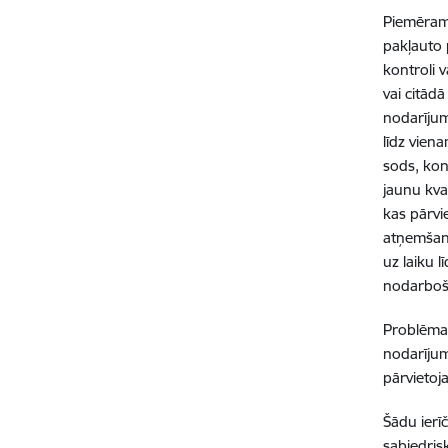
Piemēram,
pakļauto 
kontroli 
vai citād
nodarījumu
līdz vien
sods, kon
jaunu kva
kas pārvi
atņemšana
uz laiku 
nodarboša
Problēmas
nodarījumi
pārvietoja
Šādu ier
sabiedris