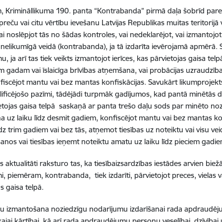
 Krimināllikuma 190. panta “Kontrabanda” pirmā daļa šobrīd pared
preču vai citu vērtību ievešanu Latvijas Republikas muitas teritorijā
vai noslēpjot tās no šādas kontroles, vai nedeklarējot, vai izmantojo
ā nelikumīgā veidā (kontrabanda), ja tā izdarīta ievērojamā apmērā
, ja arī tas tiek veikts izmantojot ierīces, kas pārvietojas gaisa tel
am gadam vai īslaicīga brīvības atņemšana, vai probācijas uzraudzība
fiscējot mantu vai bez mantas konfiskācijas. Savukārt likumprojekt
lificējošo pazīmi, tādējādi turpmāk gadījumos, kad pantā minētās dar
etojas gaisa telpā saskaņā ar panta trešo daļu sods par minēto no
 uz laiku līdz desmit gadiem, konfiscējot mantu vai bez mantas ko
līdz trim gadiem vai bez tās, atņemot tiesības uz noteiktu vai visu 
nos vai tiesības ieņemt noteiktu amatu uz laiku līdz pieciem gadie
 aktualitāti raksturo tas, ka tiesībaizsardzības iestādes arvien bie
, piemēram, kontrabanda, tiek izdarīti, pārvietojot preces, vielas va
s gaisa telpā.
īču izmantošana noziedzīgu nodarījumu izdarīšanai rada apdraud
kajai kārtībai, kā arī rada apdraudējumu personu veselībai, dzīvībai 