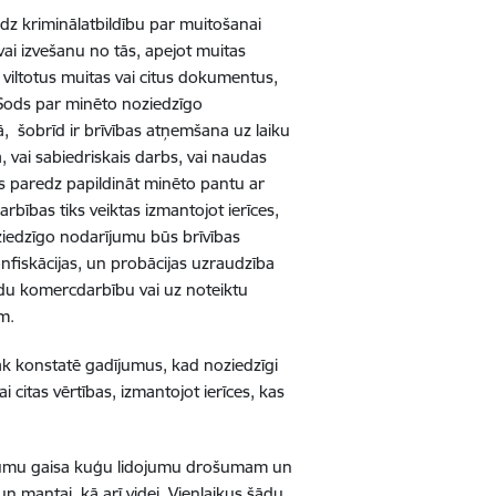
z kriminālatbildību par muitošanai
 vai izvešanu no tās, apejot muitas
t viltotus muitas vai citus dokumentus,
. Sods par minēto noziedzīgo
pā, šobrīd ir brīvības atņemšana uz laiku
, vai sabiedriskais darbs, vai naudas
s paredz papildināt minēto pantu ar
bības tiks veiktas izmantojot ierīces,
ziedzīgo nodarījumu būs brīvības
nfiskācijas, un probācijas uzraudzība
veidu komercdarbību vai uz noteiktu
m.
žāk konstatē gadījumus, kad noziedzīgi
i citas vērtības, izmantojot ierīces, kas
ējumu gaisa kuģu lidojumu drošumam un
un mantai, kā arī videi. Vienlaikus šādu