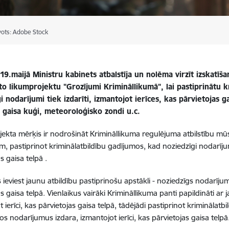
vots: Adobe Stock
19.maijā Ministru kabinets atbalstīja un nolēma virzīt izskatīša
to likumprojektu "Grozījumi Krimināllikumā", lai pastiprinātu k
i nodarījumi tiek izdarīti, izmantojot ierīces, kas pārvietojas 
a gaisa kuģi, meteoroloģisko zondi u.c.
ekta mērķis ir nodrošināt Krimināllikuma regulējuma atbilstību mūs
, pastiprinot kriminālatbildību gadījumos, kad noziedzīgi nodarījumi 
s gaisa telpā .
ieviest jaunu atbildību pastiprinošu apstākli - noziedzīgs nodarījums
s gaisa telpā. Vienlaikus vairāki Krimināllikuma panti papildināti ar j
 ierīci, kas pārvietojas gaisa telpā, tādējādi pastiprinot kriminālatb
os nodarījumus izdara, izmantojot ierīci, kas pārvietojas gaisa telpā