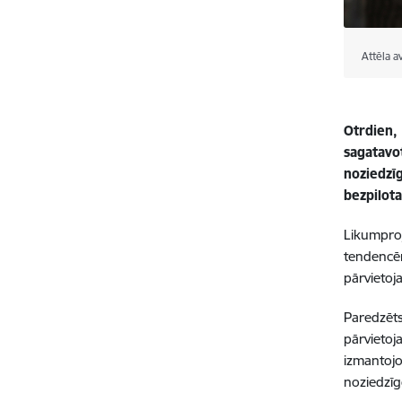
Attēla a
Otrdien, 
sagatavo
noziedzīg
bezpilot
Likumproj
tendencēm
pārvietoja
Paredzēts 
pārvietoja
izmantojot
noziedzīg