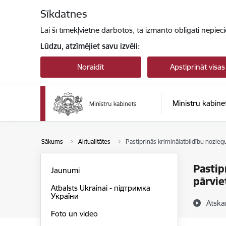
Pāriet uz lapas saturu
Sīkdatnes
Lai šī tīmekļvietne darbotos, tā izmanto obligāti nepiec
Lūdzu, atzīmējiet savu izvēli:
Noraidīt
Apstiprināt visas
Ministru kabine
Sākums
Aktualitātes
Pastiprinās kriminālatbildību noziegu
Pastip
Jaunumi
pārvie
Atbalsts Ukrainai - підтримка
України
Atska
Foto un video