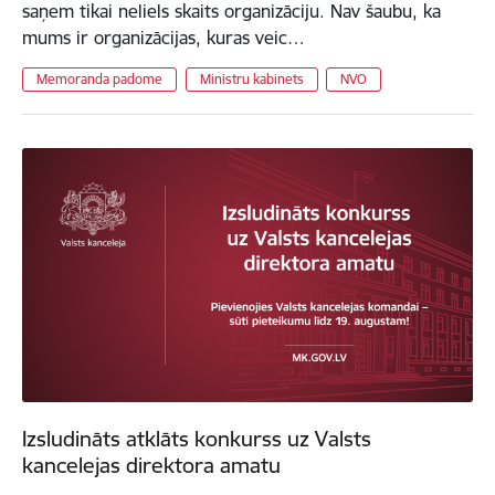
saņem tikai neliels skaits organizāciju. Nav šaubu, ka
mums ir organizācijas, kuras veic…
Memoranda padome
Ministru kabinets
NVO
Izsludināts atklāts konkurss uz Valsts
kancelejas direktora amatu