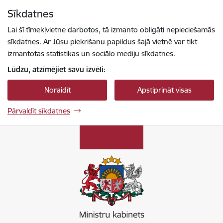
Pāriet uz lapas saturu
Sīkdatnes
Spied
lai meklētu
Enter
Lai šī tīmekļvietne darbotos, tā izmanto obligāti nepieciešamās
sīkdatnes. Ar Jūsu piekrišanu papildus šajā vietnē var tikt
izmantotas statistikas un sociālo mediju sīkdatnes.
Lūdzu, atzīmējiet savu izvēli:
Noraidīt
Apstiprināt visas
Pārvaldīt sīkdatnes
Ministru kabinets