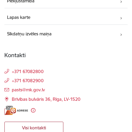
Piekļūstamība
Lapas karte
Sīkdatņu izvēles maiņa
Kontakti
+371 67082800
+371 67082900
E-pasts:
pasts@mk.gov.lv
Brīvības bulvāris 36, Rīga, LV-1520
Visi kontakti