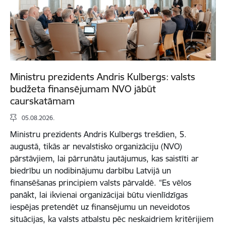
Ministru prezidents Andris Kulbergs: valsts
budžeta finansējumam NVO jābūt
caurskatāmam
05.08.2026.
Ministru prezidents Andris Kulbergs trešdien, 5.
augustā, tikās ar nevalstisko organizāciju (NVO)
pārstāvjiem, lai pārrunātu jautājumus, kas saistīti ar
biedrību un nodibinājumu darbību Latvijā un
finansēšanas principiem valsts pārvaldē. “Es vēlos
panākt, lai ikvienai organizācijai būtu vienlīdzīgas
iespējas pretendēt uz finansējumu un neveidotos
situācijas, ka valsts atbalstu pēc neskaidriem kritērijiem