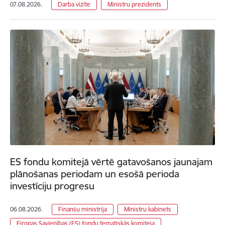
07.08.2026.
Darba vizīte
Ministru prezidents
ES fondu komitejā vērtē gatavošanos jaunajam
plānošanas periodam un esošā perioda
investīciju progresu
06.08.2026.
Finanšu ministrija
Ministru kabinets
Eiropas Savienības (ES) fondu tematiskās komiteja