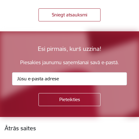
Sniegt atsauksmi
Esi pirmais, kurš uzzina!
Piesakies jaunumu saņemšanai savā e-pastā.
Kājene
Ātrās saites