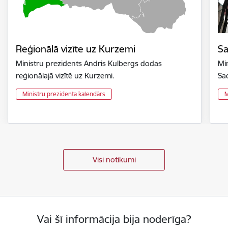
Reģionālā vizīte uz Kurzemi
Sa
Ministru prezidents Andris Kulbergs dodas
Mi
reģionālajā vizītē uz Kurzemi.
Sa
Ministru prezidenta kalendārs
M
Visi notikumi
Vai šī informācija bija noderīga?