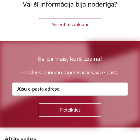
Vai šī informācija bija noderīga?
Sniegt atsauksmi
Esi pirmais, kurš uzzina!
Piesakies jaunumu saņemšanai savā e-pastā.
Kājene
Ātrās saites