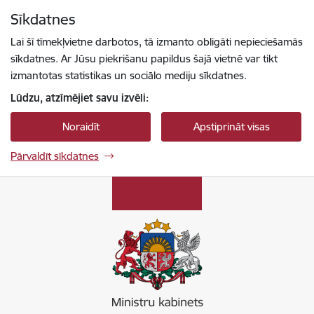
Pāriet uz lapas saturu
Sīkdatnes
Spied
lai meklētu
Enter
Lai šī tīmekļvietne darbotos, tā izmanto obligāti nepieciešamās
sīkdatnes. Ar Jūsu piekrišanu papildus šajā vietnē var tikt
izmantotas statistikas un sociālo mediju sīkdatnes.
Lūdzu, atzīmējiet savu izvēli:
Noraidīt
Apstiprināt visas
Pārvaldīt sīkdatnes
Ministru kabinets