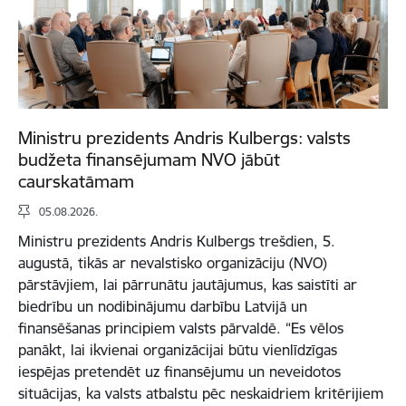
Ministru prezidents Andris Kulbergs: valsts
budžeta finansējumam NVO jābūt
caurskatāmam
05.08.2026.
Ministru prezidents Andris Kulbergs trešdien, 5.
augustā, tikās ar nevalstisko organizāciju (NVO)
pārstāvjiem, lai pārrunātu jautājumus, kas saistīti ar
biedrību un nodibinājumu darbību Latvijā un
finansēšanas principiem valsts pārvaldē. “Es vēlos
panākt, lai ikvienai organizācijai būtu vienlīdzīgas
iespējas pretendēt uz finansējumu un neveidotos
situācijas, ka valsts atbalstu pēc neskaidriem kritērijiem