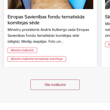
Eiropas Savienības fondu tematiskās
SI
komitejas sēde
Mi
Ministru prezidents Andris Kulbergs vada Eiropas
vi
Savienības fondu tematiskās komitejas sēdi
zir
(slēgta). Mediju iespējas: foto un…
M
Ministru kabinets
Ministru kabineta tematiskās komitejas
Visi notikumi