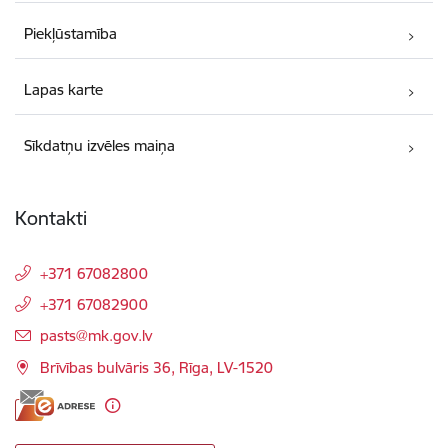
Piekļūstamība
Lapas karte
Sīkdatņu izvēles maiņa
Kontakti
+371 67082800
+371 67082900
E-pasts:
pasts@mk.gov.lv
Brīvības bulvāris 36, Rīga, LV-1520