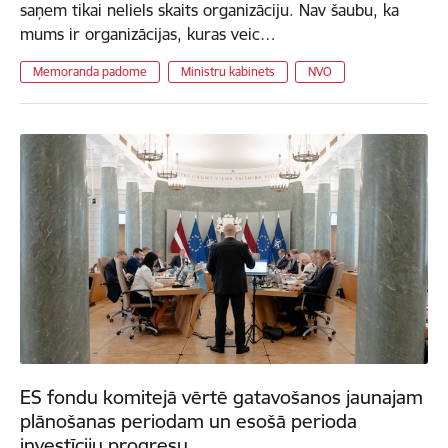
saņem tikai neliels skaits organizāciju. Nav šaubu, ka
mums ir organizācijas, kuras veic…
Memoranda padome
Ministru kabinets
NVO
ES fondu komitejā vērtē gatavošanos jaunajam
plānošanas periodam un esošā perioda
investīciju progresu