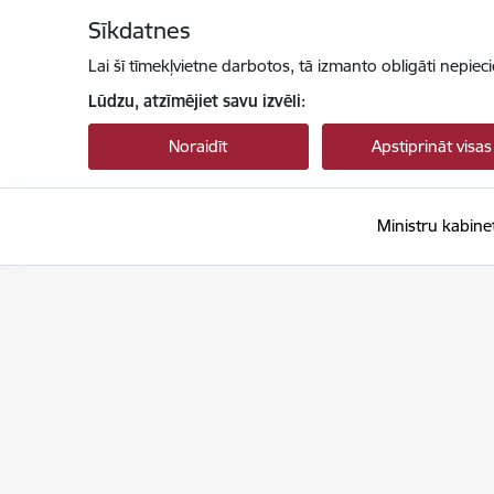
Pāriet uz lapas saturu
Sīkdatnes
Lai šī tīmekļvietne darbotos, tā izmanto obligāti nepiec
Lūdzu, atzīmējiet savu izvēli:
Noraidīt
Apstiprināt visas
Ministru kabine
Ministru kabinets