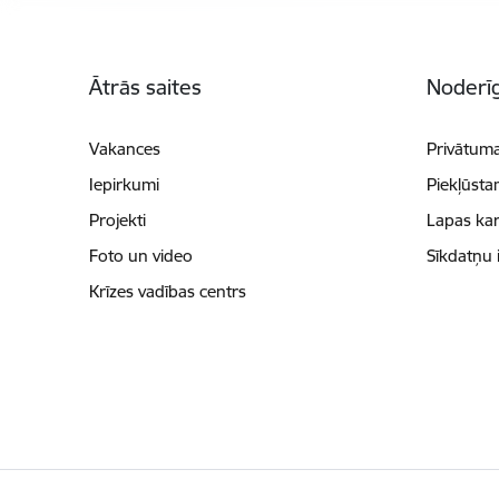
Kājene
Ātrās saites
Noderīg
Vakances
Privātuma
Iepirkumi
Piekļūsta
Projekti
Lapas kar
Foto un video
Sīkdatņu 
Krīzes vadības centrs