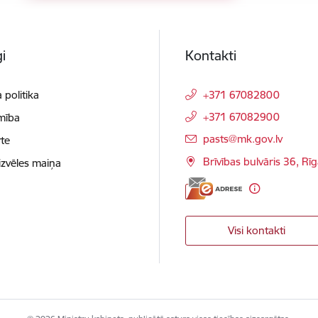
i
Kontakti
 politika
+371 67082800
+371 67082900
mība
E-pasts:
pasts@mk.gov.lv
te
Brīvības bulvāris 36, Rī
izvēles maiņa
Visi kontakti