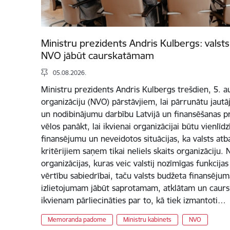
Ministru prezidents Andris Kulbergs: vals
NVO jābūt caurskatāmam
05.08.2026.
Ministru prezidents Andris Kulbergs trešdien, 5. au
organizāciju (NVO) pārstāvjiem, lai pārrunātu jautāj
un nodibinājumu darbību Latvijā un finansēšanas pr
vēlos panākt, lai ikvienai organizācijai būtu vienlīd
finansējumu un neveidotos situācijas, ka valsts at
kritērijiem saņem tikai neliels skaits organizāciju
organizācijas, kuras veic valstij nozīmīgas funkcija
vērtību sabiedrībai, taču valsts budžeta finansējum
izlietojumam jābūt saprotamam, atklātam un caurs
ikvienam pārliecināties par to, kā tiek izmantoti…
Memoranda padome
Ministru kabinets
NVO