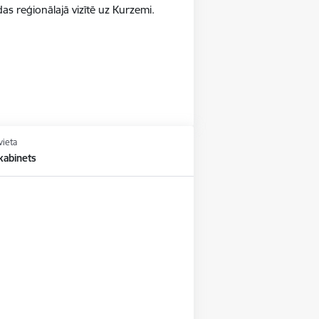
as reģionālajā vizītē uz Kurzemi.
vieta
kabinets