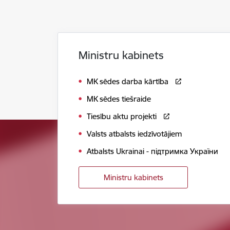
Ministru kabinets
MK sēdes darba kārtība
MK sēdes tiešraide
Tiesību aktu projekti
Valsts atbalsts iedzīvotājiem
Atbalsts Ukrainai - підтримка України
Ministru kabinets