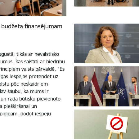
ts budžeta finansējumam
gustā, tikās ar nevalstisko
umus, kas saistīti ar biedrību
incipiem valsts pārvaldē. “Es
zīgas iespējas pretendēt uz
balstu pēc neskaidriem
. Nav šaubu, ka mums ir
s un rada būtisku pievienoto
a piešķiršanai un
pīdīgam, dodot iespēju