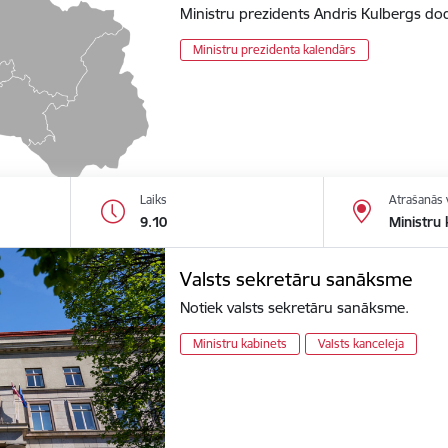
Ministru prezidents Andris Kulbergs dod
Ministru prezidenta kalendārs
Laiks
Atrašanās 
9.10
Ministru 
Valsts sekretāru sanāksme
Notiek valsts sekretāru sanāksme.
Ministru kabinets
Valsts kanceleja