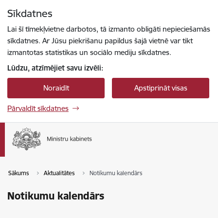
Pāriet uz lapas saturu
Sīkdatnes
Spied
lai meklētu
Enter
Lai šī tīmekļvietne darbotos, tā izmanto obligāti nepieciešamās
sīkdatnes. Ar Jūsu piekrišanu papildus šajā vietnē var tikt
izmantotas statistikas un sociālo mediju sīkdatnes.
Lūdzu, atzīmējiet savu izvēli:
Noraidīt
Apstiprināt visas
Pārvaldīt sīkdatnes
Sākums
Aktualitātes
Notikumu kalendārs
Notikumu kalendārs