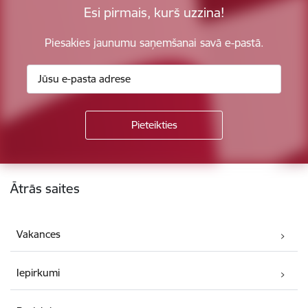
Esi pirmais, kurš uzzina!
Piesakies jaunumu saņemšanai savā e-pastā.
Kājene
Ātrās saites
Vakances
Iepirkumi