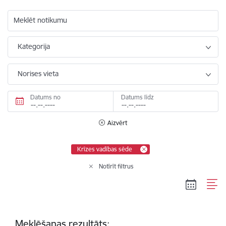
Meklēt notikumu
Kategorija
Norises vieta
Datums no
Datums līdz
Aizvērt
Krīzes vadības sēde
Notīrīt filtrus
Meklēšanas rezultāts: