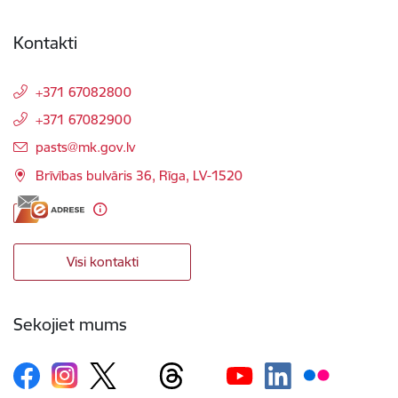
Kontakti
+371 67082800
+371 67082900
E-pasts:
pasts@mk.gov.lv
Brīvības bulvāris 36, Rīga, LV-1520
Visi kontakti
Sekojiet mums