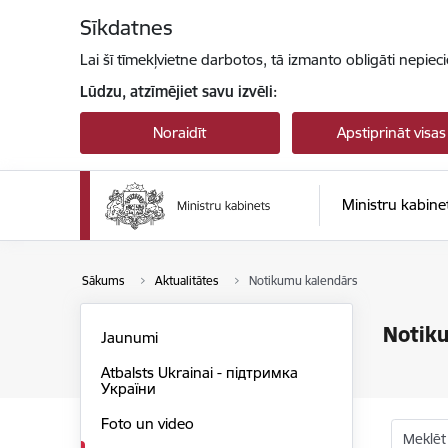
Pāriet uz lapas saturu
Sīkdatnes
Lai šī tīmekļvietne darbotos, tā izmanto obligāti nepiec
Lūdzu, atzīmējiet savu izvēli:
Noraidīt
Apstiprināt visas
Ministru kabine
Sākums
Aktualitātes
Notikumu kalendārs
Notik
Jaunumi
Atbalsts Ukrainai - підтримка
України
Foto un video
Meklēt