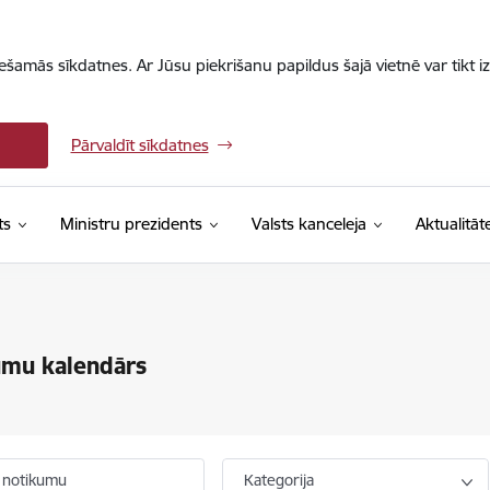
iešamās sīkdatnes. Ar Jūsu piekrišanu papildus šajā vietnē var tikt i
Pārvaldīt sīkdatnes
ts
Ministru prezidents
Valsts kanceleja
Aktualitāt
umu kalendārs
 notikumu
Kategorija