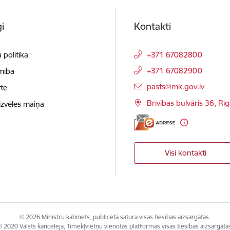
i
Kontakti
 politika
+371 67082800
+371 67082900
mība
E-pasts:
pasts@mk.gov.lv
te
Brīvības bulvāris 36, Rī
izvēles maiņa
Visi kontakti
© 2026 Ministru kabinets, publicētā satura visas tiesības aizsargātas.
 2020 Valsts kanceleja, Tīmekļvietņu vienotās platformas visas tiesības aizsargāta