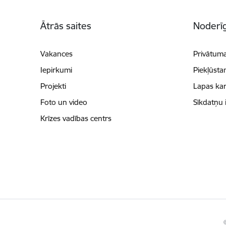
Kājene
Ātrās saites
Noderīg
Vakances
Privātuma
Iepirkumi
Piekļūsta
Projekti
Lapas kar
Foto un video
Sīkdatņu 
Krīzes vadības centrs
©