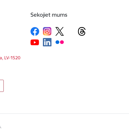
Sekojiet mums
ga, LV-1520
s.