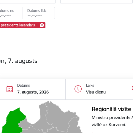
atums no
Datums līdz
u prezidenta kalendārs
n, 7. augusts
Datums
Laiks
7. augusts, 2026
Visu dienu
Reģionālā vizīt
Ministru prezidents 
vizītē uz Kurzemi.