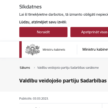
Pāriet uz lapas saturu
Sīkdatnes
Lai šī tīmekļvietne darbotos, tā izmanto obligāti nepiec
Lūdzu, atzīmējiet savu izvēli:
Noraidīt
Apstiprināt visas
Ministru kabine
Sākums
Valdību veidojošo partiju Sadarbības sanāksme
Valdību veidojošo partiju Sadarbība
Publicēts: 03.03.2023.