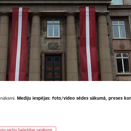
anāksmi.
Mediju iespējas: foto/video sēdes sākumā, preses ko
jošo partiju Sadarbības sanāksme