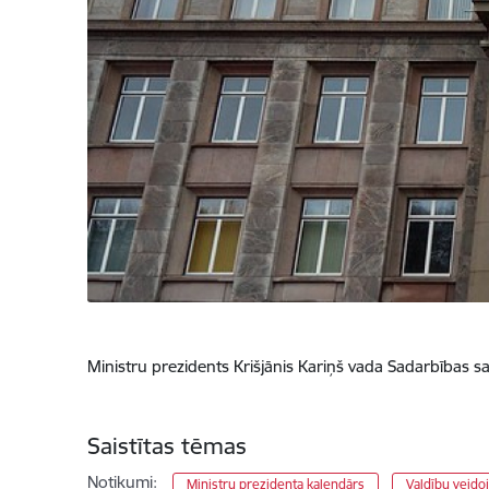
Ministru prezidents Krišjānis Kariņš vada Sadarbības s
Saistītas tēmas
Notikumi:
Ministru prezidenta kalendārs
Valdību veido