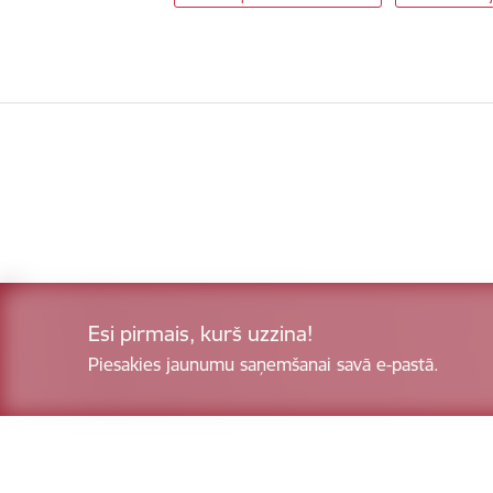
Esi pirmais, kurš uzzina!
Piesakies jaunumu saņemšanai savā e-pastā.
Kājene