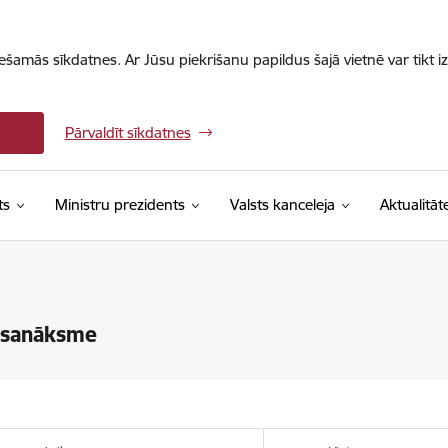
iešamās sīkdatnes. Ar Jūsu piekrišanu papildus šajā vietnē var tikt i
Pārvaldīt sīkdatnes
ts
Ministru prezidents
Valsts kanceleja
Aktualitāt
s sanāksme