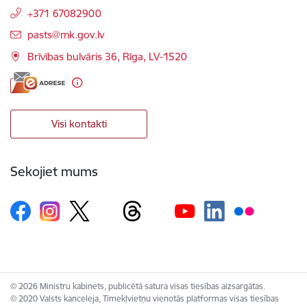
+371 67082900
E-pasts:
pasts@mk.gov.lv
Brīvības bulvāris 36, Rīga, LV-1520
Visi kontakti
Sekojiet mums
© 2026 Ministru kabinets, publicētā satura visas tiesības aizsargātas.
© 2020 Valsts kanceleja, Tīmekļvietņu vienotās platformas visas tiesības