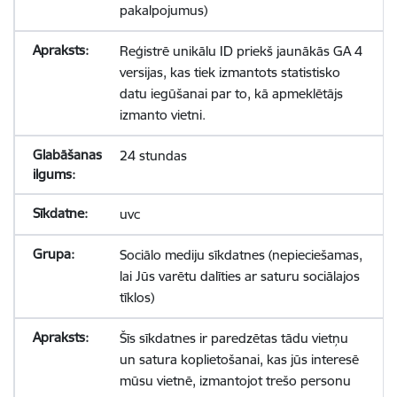
pakalpojumus)
Reģistrē unikālu ID priekš jaunākās GA 4
versijas, kas tiek izmantots statistisko
datu iegūšanai par to, kā apmeklētājs
izmanto vietni.
24 stundas
uvc
Sociālo mediju sīkdatnes (nepieciešamas,
lai Jūs varētu dalīties ar saturu sociālajos
tīklos)
Šīs sīkdatnes ir paredzētas tādu vietņu
un satura koplietošanai, kas jūs interesē
mūsu vietnē, izmantojot trešo personu