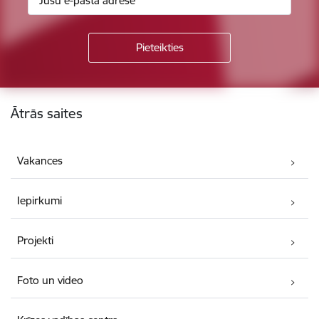
Kājene
Ātrās saites
Vakances
Iepirkumi
Projekti
Foto un video