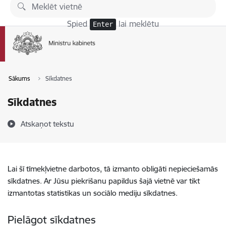
Pāriet uz lapas saturu
Spied
lai meklētu
Enter
Sākums
Sīkdatnes
Sīkdatnes
Atskaņot tekstu
Lai šī tīmekļvietne darbotos, tā izmanto obligāti nepieciešamās
sīkdatnes. Ar Jūsu piekrišanu papildus šajā vietnē var tikt
izmantotas statistikas un sociālo mediju sīkdatnes.
Pielāgot sīkdatnes