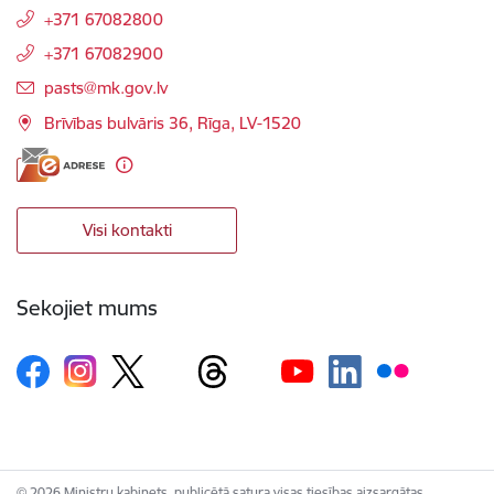
+371 67082800
+371 67082900
E-pasts:
pasts@mk.gov.lv
Brīvības bulvāris 36, Rīga, LV-1520
Visi kontakti
Sekojiet mums
© 2026 Ministru kabinets, publicētā satura visas tiesības aizsargātas.