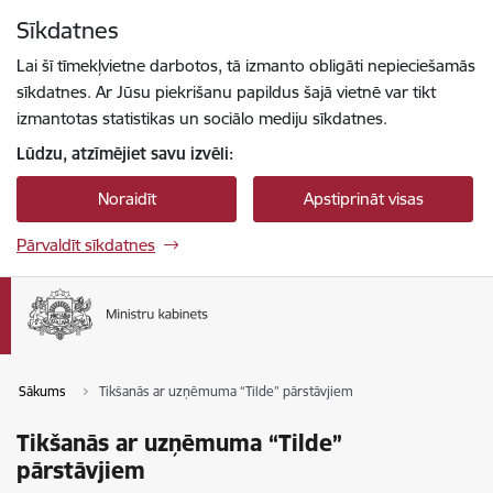
Pāriet uz lapas saturu
Sīkdatnes
Spied
lai meklētu
Enter
Lai šī tīmekļvietne darbotos, tā izmanto obligāti nepieciešamās
sīkdatnes. Ar Jūsu piekrišanu papildus šajā vietnē var tikt
izmantotas statistikas un sociālo mediju sīkdatnes.
Lūdzu, atzīmējiet savu izvēli:
Noraidīt
Apstiprināt visas
Pārvaldīt sīkdatnes
Sākums
Tikšanās ar uzņēmuma “Tilde” pārstāvjiem
Tikšanās ar uzņēmuma “Tilde”
pārstāvjiem