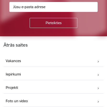
Kājene
Ātrās saites
Vakances
Iepirkumi
Projekti
Foto un video