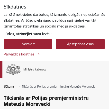
Pāriet uz lapas saturu
Sīkdatnes
Spied
lai meklētu
Enter
Lai šī tīmekļvietne darbotos, tā izmanto obligāti nepieciešamās
sīkdatnes. Ar Jūsu piekrišanu papildus šajā vietnē var tikt
izmantotas statistikas un sociālo mediju sīkdatnes.
Lūdzu, atzīmējiet savu izvēli:
Noraidīt
Apstiprināt visas
Pārvaldīt sīkdatnes
Sākums
Tikšanās ar Polijas premjerministru Mateušu Moravecki
Tikšanās ar Polijas premjerministru
Mateušu Moravecki