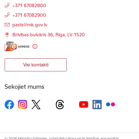
+371 67082800
+371 67082900
E-pasts:
pasts@mk.gov.lv
Brīvības bulvāris 36, Rīga, LV-1520
Visi kontakti
Sekojiet mums
© 2026 Ministru kabinets, publicētā satura visas tiesības aizsargātas.