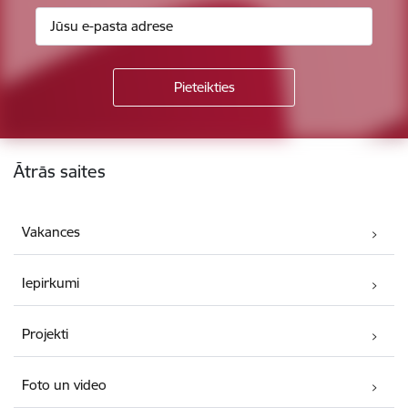
Kājene
Ātrās saites
Vakances
Iepirkumi
Projekti
Foto un video