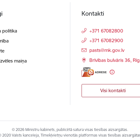
i
Kontakti
 politika
+371 67082800
+371 67082900
mība
E-pasts:
pasts@mk.gov.lv
te
Brīvības bulvāris 36, Rī
izvēles maiņa
Visi kontakti
© 2026 Ministru kabinets, publicētā satura visas tiesības aizsargātas.
 2020 Valsts kanceleja, Tīmekļvietņu vienotās platformas visas tiesības aizsargāta