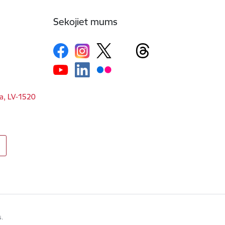
Sekojiet mums
ga, LV-1520
s.