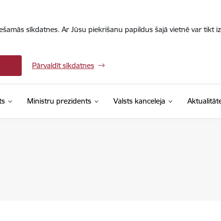
iešamās sīkdatnes. Ar Jūsu piekrišanu papildus šajā vietnē var tikt i
Pārvaldīt sīkdatnes
ts
Ministru prezidents
Valsts kanceleja
Aktualitāt