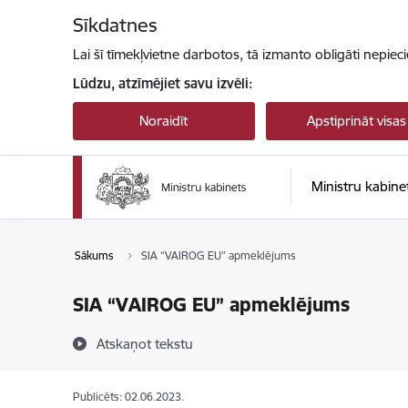
Pāriet uz lapas saturu
Sīkdatnes
Lai šī tīmekļvietne darbotos, tā izmanto obligāti nepiec
Lūdzu, atzīmējiet savu izvēli:
Noraidīt
Apstiprināt visas
Ministru kabine
Sākums
SIA “VAIROG EU” apmeklējums
SIA “VAIROG EU” apmeklējums
Atskaņot tekstu
Publicēts: 02.06.2023.