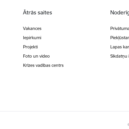
Kājene
Ātrās saites
Noderīg
Vakances
Privātuma
Iepirkumi
Piekļūsta
Projekti
Lapas kar
Foto un video
Sīkdatņu 
Krīzes vadības centrs
©