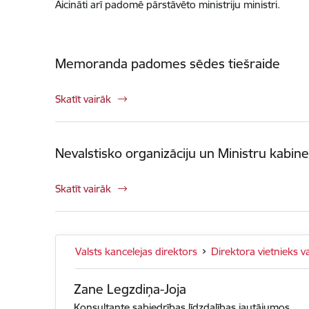
A
icināti arī padomē pārstāvēto ministriju ministri.
Memoranda padomes sēdes tiešraide
Skatīt vairāk
Nevalstisko organizāciju un Ministru kab
Skatīt vairāk
Valsts kancelejas direktors
Direktora vietnieks v
Zane Legzdiņa-Joja
Konsultante sabiedrības līdzdalības jautājumos