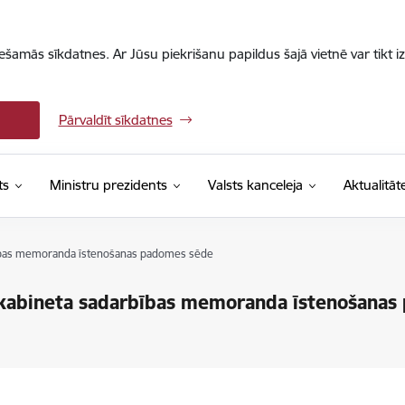
iešamās sīkdatnes. Ar Jūsu piekrišanu papildus šajā vietnē var tikt i
Pārvaldīt sīkdatnes
ts
Ministru prezidents
Valsts kanceleja
Aktualitāt
rbības memoranda īstenošanas padomes sēde
u kabineta sadarbības memoranda īstenošana