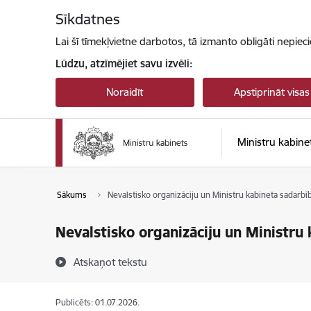
Pāriet uz lapas saturu
Sīkdatnes
Lai šī tīmekļvietne darbotos, tā izmanto obligāti nepiec
Lūdzu, atzīmējiet savu izvēli:
Noraidīt
Apstiprināt visas
Ministru kabine
Sākums
Nevalstisko organizāciju un Ministru kabineta sada
Nevalstisko organizāciju un Ministr
Atskaņot tekstu
Publicēts: 01.07.2026.