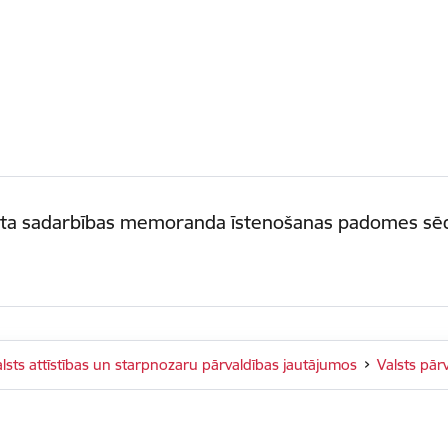
ineta sadarbības memoranda īstenošanas padomes sē
alsts attīstības un starpnozaru pārvaldības jautājumos
Valsts pār