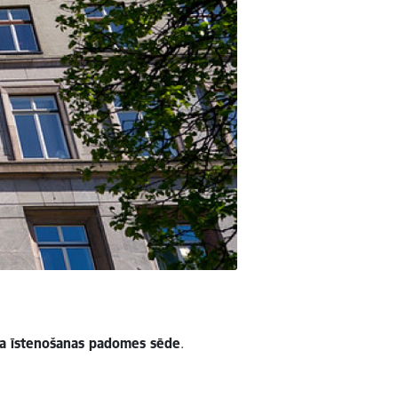
da īstenošanas padomes sēde
.