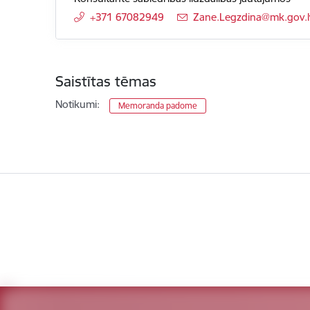
+371 67082949
E-pasts:
Zane.Legzdina@mk.gov.l
Saistītas tēmas
Notikumi:
Memoranda padome