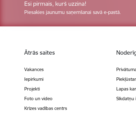
Esi pirmais, kurš uzzina!
Piesakies jaunumu saņemšanai savā e-pastā.
Kājene
Ātrās saites
Noderīg
Vakances
Privātuma
Iepirkumi
Piekļūsta
Projekti
Lapas kar
Foto un video
Sīkdatņu 
Krīzes vadības centrs