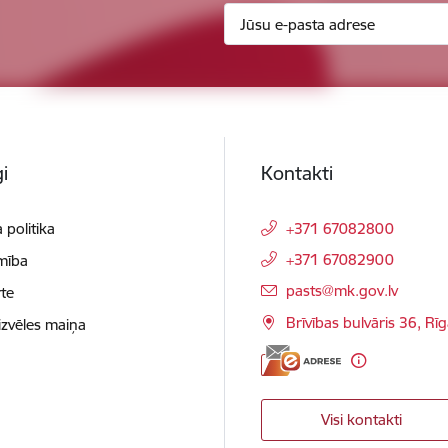
i
Kontakti
 politika
+371 67082800
+371 67082900
mība
E-pasts:
pasts@mk.gov.lv
te
Brīvības bulvāris 36, Rī
izvēles maiņa
Visi kontakti