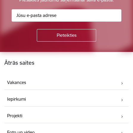
Kājene
Ātrās saites
Vakances
Iepirkumi
Projekti
Foto un video