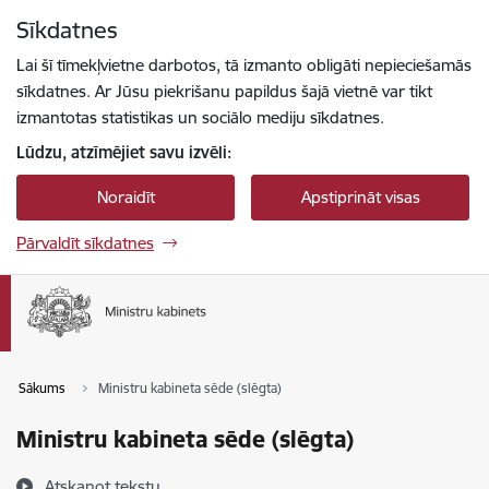
Pāriet uz lapas saturu
Sīkdatnes
Spied
lai meklētu
Enter
Lai šī tīmekļvietne darbotos, tā izmanto obligāti nepieciešamās
sīkdatnes. Ar Jūsu piekrišanu papildus šajā vietnē var tikt
izmantotas statistikas un sociālo mediju sīkdatnes.
Lūdzu, atzīmējiet savu izvēli:
Noraidīt
Apstiprināt visas
Pārvaldīt sīkdatnes
Sākums
Ministru kabineta sēde (slēgta)
Ministru kabineta sēde (slēgta)
Atskaņot tekstu