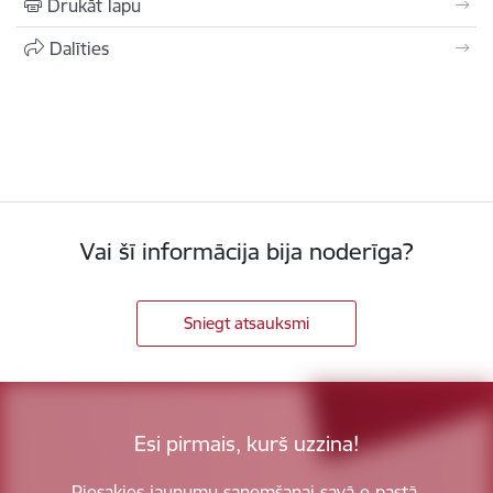
Drukāt lapu
Dalīties
Vai šī informācija bija noderīga?
Sniegt atsauksmi
Esi pirmais, kurš uzzina!
Piesakies jaunumu saņemšanai savā e-pastā.