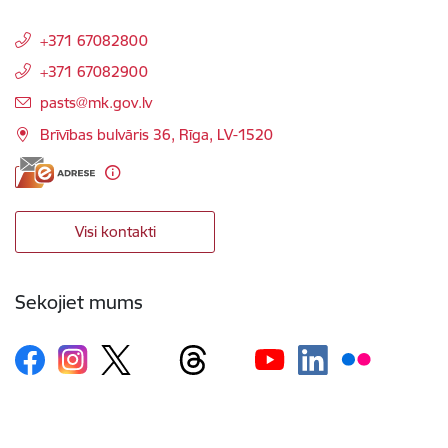
+371 67082800
+371 67082900
E-pasts:
pasts@mk.gov.lv
Brīvības bulvāris 36, Rīga, LV-1520
Visi kontakti
Sekojiet mums