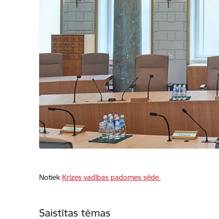
Notiek
Krīzes vadības padomes sēde.
Saistītas tēmas