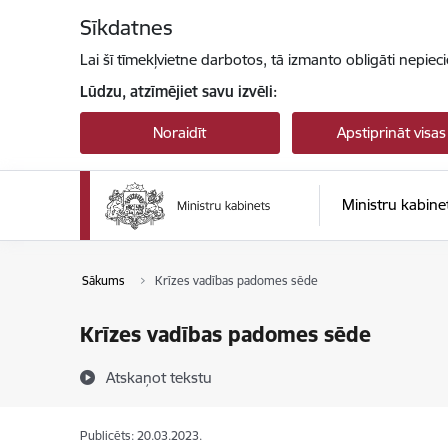
Pāriet uz lapas saturu
Sīkdatnes
Lai šī tīmekļvietne darbotos, tā izmanto obligāti nepiec
Lūdzu, atzīmējiet savu izvēli:
Noraidīt
Apstiprināt visas
Ministru kabine
Sākums
Krīzes vadības padomes sēde
Krīzes vadības padomes sēde
Atskaņot tekstu
Publicēts: 20.03.2023.