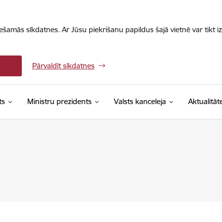
iešamās sīkdatnes. Ar Jūsu piekrišanu papildus šajā vietnē var tikt i
Pārvaldīt sīkdatnes
ts
Ministru prezidents
Valsts kanceleja
Aktualitāt