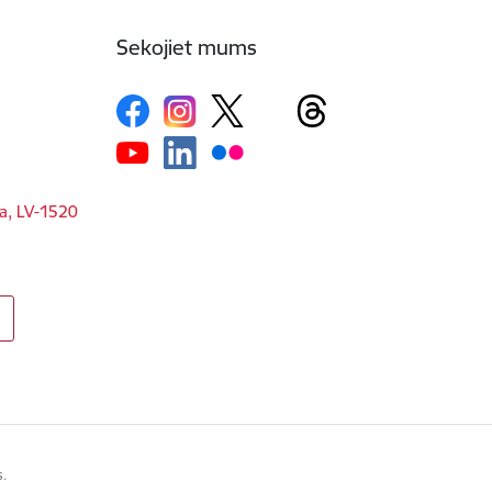
Sekojiet mums
ga, LV-1520
s.