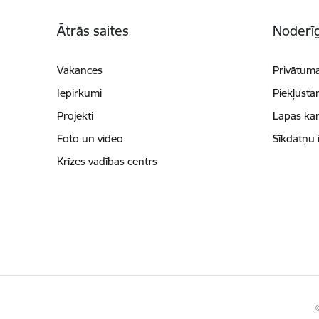
Kājene
Ātrās saites
Noderīg
Vakances
Privātuma
Iepirkumi
Piekļūsta
Projekti
Lapas kar
Foto un video
Sīkdatņu 
Krīzes vadības centrs
©