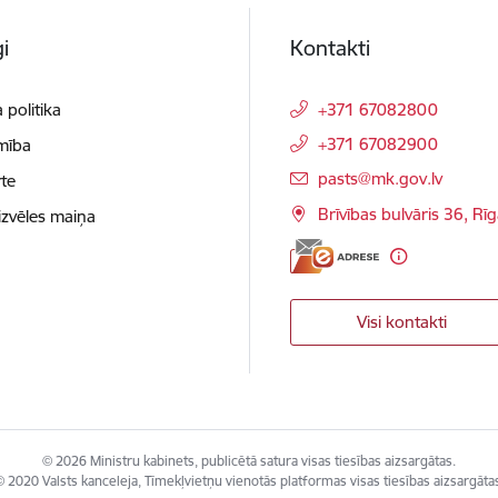
i
Kontakti
 politika
+371 67082800
+371 67082900
mība
E-pasts:
pasts@mk.gov.lv
te
Brīvības bulvāris 36, Rī
izvēles maiņa
Visi kontakti
© 2026 Ministru kabinets, publicētā satura visas tiesības aizsargātas.
 2020 Valsts kanceleja, Tīmekļvietņu vienotās platformas visas tiesības aizsargāta