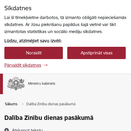
Pāriet uz lapas saturu
Sīkdatnes
Spied
lai meklētu
Enter
Lai šī tīmekļvietne darbotos, tā izmanto obligāti nepieciešamās
sīkdatnes. Ar Jūsu piekrišanu papildus šajā vietnē var tikt
izmantotas statistikas un sociālo mediju sīkdatnes.
Lūdzu, atzīmējiet savu izvēli:
Noraidīt
Apstiprināt visas
Pārvaldīt sīkdatnes
Sākums
Dalība Zinību dienas pasākumā
Dalība Zinību dienas pasākumā
Atskaņot tekstu