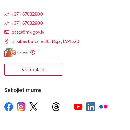
+371 67082800
+371 67082900
E-pasts:
pasts@mk.gov.lv
Brīvības bulvāris 36, Rīga, LV-1520
Visi kontakti
Sekojiet mums