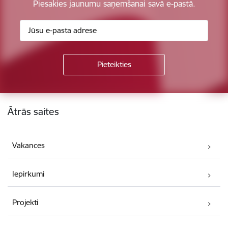
Piesakies jaunumu saņemšanai savā e-pastā.
Kājene
Ātrās saites
Vakances
Iepirkumi
Projekti