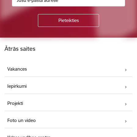
Kājene
Ātrās saites
Vakances
Iepirkumi
Projekti
Foto un video