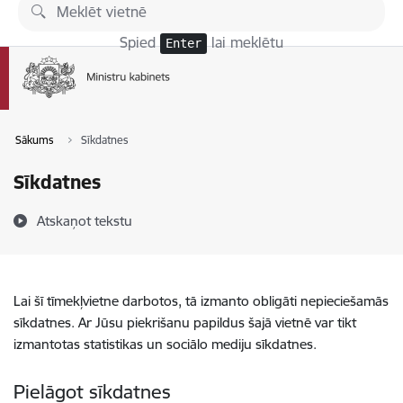
Pāriet uz lapas saturu
Spied
lai meklētu
Enter
Sākums
Sīkdatnes
Sīkdatnes
Atskaņot tekstu
Lai šī tīmekļvietne darbotos, tā izmanto obligāti nepieciešamās
sīkdatnes. Ar Jūsu piekrišanu papildus šajā vietnē var tikt
izmantotas statistikas un sociālo mediju sīkdatnes.
Pielāgot sīkdatnes