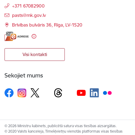
+371 67082900
E-pasts:
pasts@mk.gov.lv
Brīvības bulvāris 36, Rīga, LV-1520
Visi kontakti
Sekojiet mums
© 2026 Ministru kabinets, publicētā satura visas tiesības aizsargātas.
© 2020 Valsts kanceleja, Tīmekļvietņu vienotās platformas visas tiesības