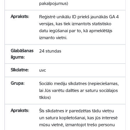
pakalpojumus)
Reģistrē unikālu ID priekš jaunākās GA 4
versijas, kas tiek izmantots statistisko
datu iegūšanai par to, kā apmeklētājs
izmanto vietni.
24 stundas
uvc
Sociālo mediju sīkdatnes (nepieciešamas,
lai Jūs varētu dalīties ar saturu sociālajos
tīklos)
Šīs sīkdatnes ir paredzētas tādu vietņu
un satura koplietošanai, kas jūs interesē
mūsu vietnē, izmantojot trešo personu