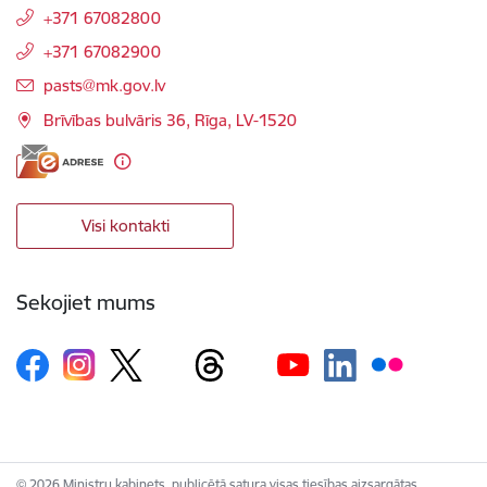
+371 67082800
+371 67082900
E-pasts:
pasts@mk.gov.lv
Brīvības bulvāris 36, Rīga, LV-1520
Visi kontakti
Sekojiet mums
© 2026 Ministru kabinets, publicētā satura visas tiesības aizsargātas.