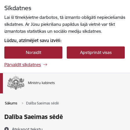
Pāriet uz lapas saturu
Sīkdatnes
Spied
lai meklētu
Enter
Lai šī tīmekļvietne darbotos, tā izmanto obligāti nepieciešamās
sīkdatnes. Ar Jūsu piekrišanu papildus šajā vietnē var tikt
izmantotas statistikas un sociālo mediju sīkdatnes.
Lūdzu, atzīmējiet savu izvēli:
Noraidīt
Apstiprināt visas
Pārvaldīt sīkdatnes
Sākums
Dalība Saeimas sēdē
Dalība Saeimas sēdē
Atskaņot tekstu