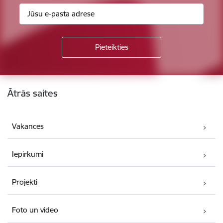
Kājene
Ātrās saites
Vakances
Iepirkumi
Projekti
Foto un video