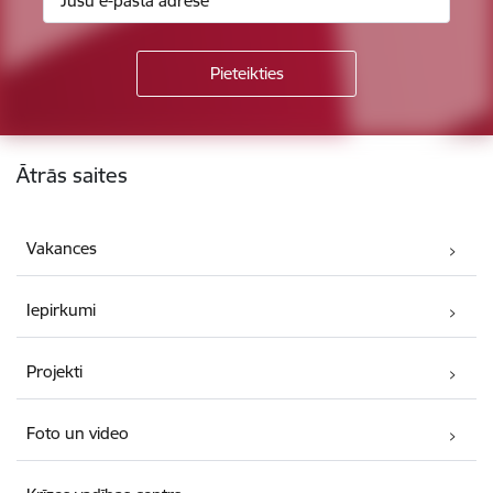
Kājene
Ātrās saites
Vakances
Iepirkumi
Projekti
Foto un video