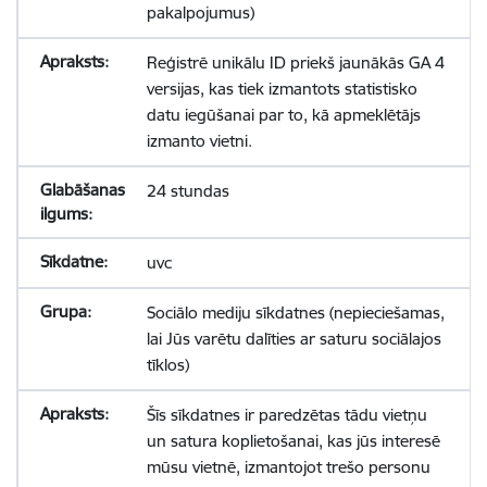
pakalpojumus)
Reģistrē unikālu ID priekš jaunākās GA 4
versijas, kas tiek izmantots statistisko
datu iegūšanai par to, kā apmeklētājs
izmanto vietni.
24 stundas
uvc
Sociālo mediju sīkdatnes (nepieciešamas,
lai Jūs varētu dalīties ar saturu sociālajos
tīklos)
Šīs sīkdatnes ir paredzētas tādu vietņu
un satura koplietošanai, kas jūs interesē
mūsu vietnē, izmantojot trešo personu