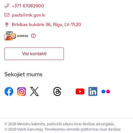
+371 67082900
E-pasts:
pasts@mk.gov.lv
Brīvības bulvāris 36, Rīga, LV-1520
Visi kontakti
Sekojiet mums
© 2026 Ministru kabinets, publicētā satura visas tiesības aizsargātas.
© 2020 Valsts kanceleja, Tīmekļvietņu vienotās platformas visas tiesības