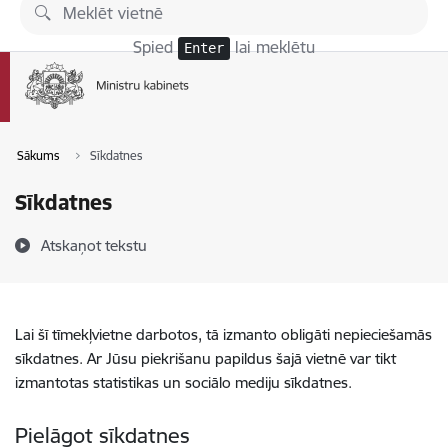
Pāriet uz lapas saturu
Spied
lai meklētu
Enter
Sākums
Sīkdatnes
Sīkdatnes
Atskaņot tekstu
Lai šī tīmekļvietne darbotos, tā izmanto obligāti nepieciešamās
sīkdatnes. Ar Jūsu piekrišanu papildus šajā vietnē var tikt
izmantotas statistikas un sociālo mediju sīkdatnes.
Pielāgot sīkdatnes