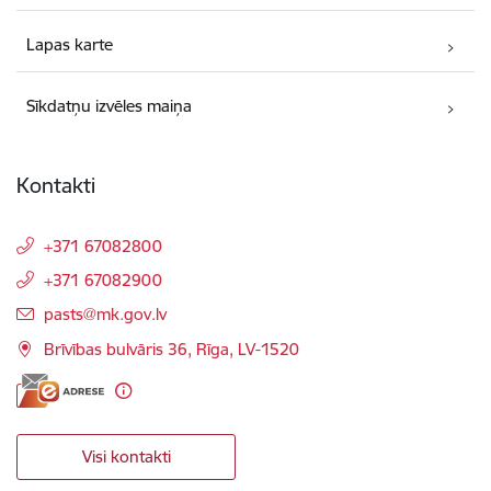
Lapas karte
Sīkdatņu izvēles maiņa
Kontakti
+371 67082800
+371 67082900
E-pasts:
pasts@mk.gov.lv
Brīvības bulvāris 36, Rīga, LV-1520
Visi kontakti