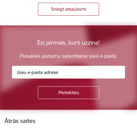
Sniegt atsauksmi
Esi pirmais, kurš uzzina!
Piesakies jaunumu saņemšanai savā e-pastā.
Kājene
Ātrās saites