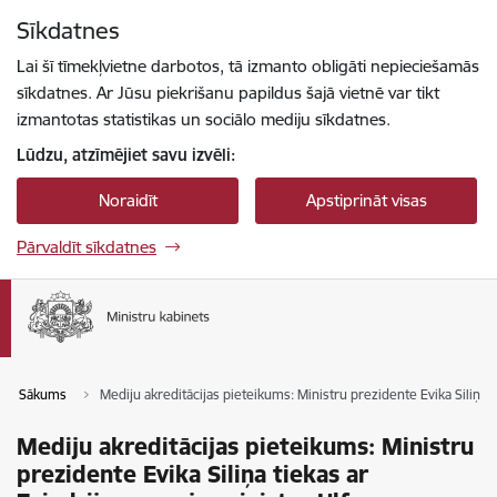
Pāriet uz lapas saturu
Sīkdatnes
Spied
lai meklētu
Enter
Lai šī tīmekļvietne darbotos, tā izmanto obligāti nepieciešamās
sīkdatnes. Ar Jūsu piekrišanu papildus šajā vietnē var tikt
izmantotas statistikas un sociālo mediju sīkdatnes.
Lūdzu, atzīmējiet savu izvēli:
Noraidīt
Apstiprināt visas
Pārvaldīt sīkdatnes
Sākums
Mediju akreditācijas pieteikums: Ministru prezidente Evika Siliņa 
Mediju akreditācijas pieteikums: Ministru
prezidente Evika Siliņa tiekas ar