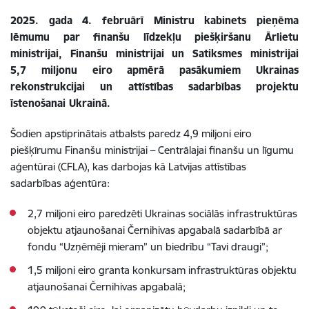
2025. gada 4. februārī Ministru kabinets pieņēma
lēmumu par finanšu līdzekļu piešķiršanu Ārlietu
ministrijai, Finanšu ministrijai un Satiksmes ministrijai
5,7 miljonu eiro apmērā pasākumiem Ukrainas
rekonstrukcijai un attīstības sadarbības projektu
īstenošanai Ukrainā.
Šodien apstiprinātais atbalsts paredz 4,9 miljoni eiro
piešķīrumu Finanšu ministrijai – Centrālajai finanšu un līgumu
aģentūrai (CFLA), kas darbojas kā Latvijas attīstības
sadarbības aģentūra:
2,7 miljoni eiro paredzēti Ukrainas sociālās infrastruktūras
objektu atjaunošanai Černihivas apgabalā sadarbībā ar
fondu “Uzņēmēji mieram” un biedrību “Tavi draugi”;
1,5 miljoni eiro granta konkursam infrastruktūras objektu
atjaunošanai Černihivas apgabalā;