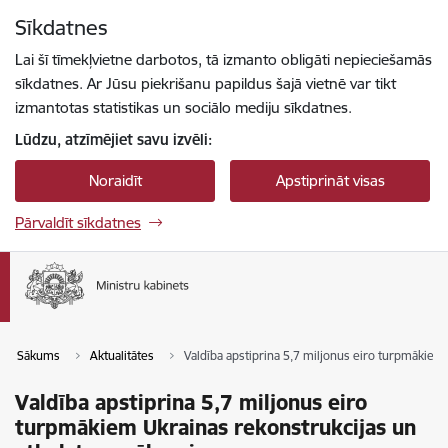
Pāriet uz lapas saturu
Sīkdatnes
Spied
lai meklētu
Enter
Lai šī tīmekļvietne darbotos, tā izmanto obligāti nepieciešamās
sīkdatnes. Ar Jūsu piekrišanu papildus šajā vietnē var tikt
izmantotas statistikas un sociālo mediju sīkdatnes.
Lūdzu, atzīmējiet savu izvēli:
Noraidīt
Apstiprināt visas
Pārvaldīt sīkdatnes
Sākums
Aktualitātes
Valdība apstiprina 5,7 miljonus eiro turpmākiem
Valdība apstiprina 5,7 miljonus eiro
turpmākiem Ukrainas rekonstrukcijas un