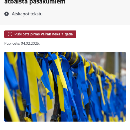
atbalsta pasākumiem
Atskaņot tekstu
Publicēts
pirms vairāk nekā 1 gada
Publicēts: 04.02.2025.