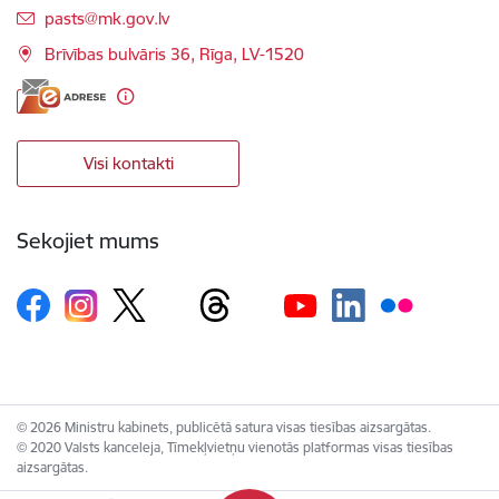
E-pasts:
pasts@mk.gov.lv
Brīvības bulvāris 36, Rīga, LV-1520
Visi kontakti
Sekojiet mums
© 2026 Ministru kabinets, publicētā satura visas tiesības aizsargātas.
© 2020 Valsts kanceleja, Tīmekļvietņu vienotās platformas visas tiesības
aizsargātas.