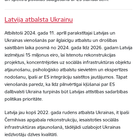
Latvija atbalsta Ukrainu
Atbilstoši 2024. gada 11. aprīlī parakstītajai Latvijas un
Ukrainas vienošanās par ilglaicīgu atbalstu un drošības
saistībām laika posmā no 2024. gada līdz 2026. gadam Latvija
iezīmējusi 15 miljonus eiro, lai īstenotu rekonstrukcijas
projektus, koncentrējoties uz sociālās infrastruktūras objektu
atjaunošanu, psiholoģisko atbalstu sievietēm un ekspertīzes
nodošanu, īpaši ar ES integrāciju saistītos jautājumos. Tāpat
vienošanās paredz, ka līdz pilnvērtīgai kļūšanai par ES
dalībvalsti Ukraina turpinās būt Latvijas attīstības sadarbības
politikas prioritāte.
Latvija jau kopš 2022. gada rudens atbalsta Ukrainas, it īpaši
Černihivas apgabala rekonstrukciju, iesaistoties sociālās
infrastruktūras atjaunošanā, tādējādi uzlabojot Ukrainas
iedzīvotāju dzīves kvalitāti.