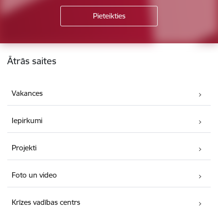
Kājene
Ātrās saites
Vakances
Iepirkumi
Projekti
Foto un video
Krīzes vadības centrs