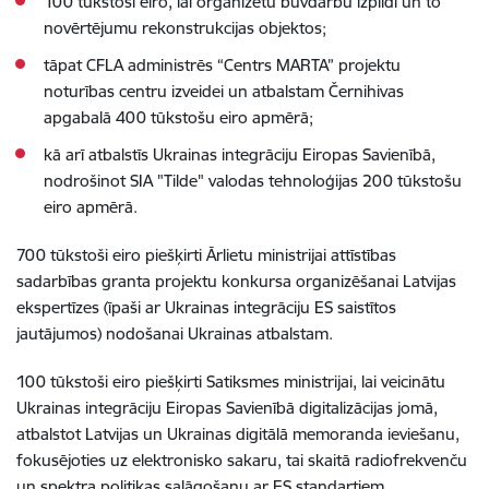
100 tūkstoši eiro, lai organizētu būvdarbu izpildi un to
novērtējumu rekonstrukcijas objektos;
tāpat CFLA administrēs “Centrs MARTA” projektu
noturības centru izveidei un atbalstam Černihivas
apgabalā 400 tūkstošu eiro apmērā;
kā arī atbalstīs Ukrainas integrāciju Eiropas Savienībā,
nodrošinot SIA "Tilde" valodas tehnoloģijas 200 tūkstošu
eiro apmērā.
700 tūkstoši eiro piešķirti Ārlietu ministrijai attīstības
sadarbības granta projektu konkursa organizēšanai Latvijas
ekspertīzes (īpaši ar Ukrainas integrāciju ES saistītos
jautājumos) nodošanai Ukrainas atbalstam.
100 tūkstoši eiro piešķirti Satiksmes ministrijai, lai veicinātu
Ukrainas integrāciju Eiropas Savienībā digitalizācijas jomā,
atbalstot Latvijas un Ukrainas digitālā memoranda ieviešanu,
fokusējoties uz elektronisko sakaru, tai skaitā radiofrekvenču
un spektra politikas salāgošanu ar ES standartiem.