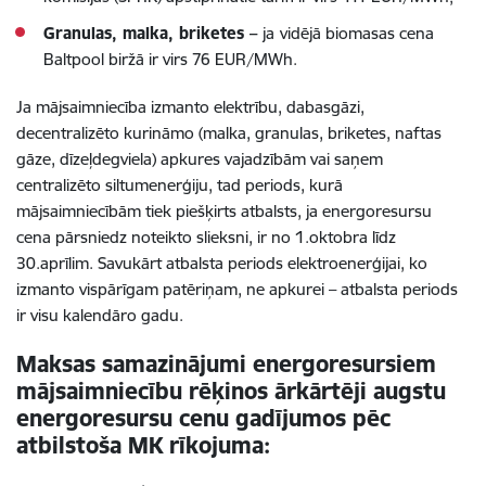
Granulas, malka, briketes –
ja
vidējā biomasas cena
Baltpool biržā ir virs 76 EUR/MWh.
Ja mājsaimniecība izmanto elektrību, dabasgāzi,
decentralizēto kurināmo (malka, granulas, briketes, naftas
gāze, dīzeļdegviela) apkures vajadzībām vai saņem
centralizēto siltumenerģiju, tad periods, kurā
mājsaimniecībām tiek piešķirts atbalsts, ja energoresursu
cena pārsniedz noteikto slieksni, ir no 1.oktobra līdz
30.aprīlim. Savukārt atbalsta periods elektroenerģijai, ko
izmanto vispārīgam patēriņam, ne apkurei – atbalsta periods
ir visu kalendāro gadu.
Maksas samazinājumi energoresursiem
mājsaimniecību rēķinos ārkārtēji augstu
energoresursu cenu gadījumos pēc
atbilstoša MK rīkojuma: