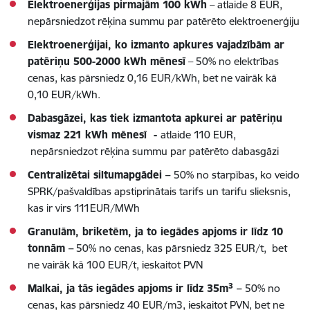
Elektroenerģijas pirmajām 100 kWh
– atlaide 8 EUR,
nepārsniedzot rēķina summu par patērēto elektroenerģiju
Elektroenerģijai, ko izmanto apkures vajadzībām ar
patēriņu 500-2000 kWh mēnesī
– 50% no elektrības
cenas, kas pārsniedz 0,16 EUR/kWh, bet ne vairāk kā
0,10 EUR/kWh.
Dabasgāzei, kas tiek izmantota apkurei ar patēriņu
vismaz 221 kWh mēnesī -
atlaide 110 EUR,
nepārsniedzot rēķina summu par patērēto dabasgāzi
Centralizētai siltumapgādei –
50% no starpības, ko veido
SPRK/pašvaldības apstiprinātais tarifs un tarifu slieksnis,
kas ir virs 111EUR/MWh
Granulām, briketēm, ja to iegādes apjoms ir līdz 10
tonnām –
50%
no cenas, kas pārsniedz 325 EUR/t, bet
ne vairāk kā 100 EUR/t, ieskaitot PVN
3
Malkai, ja tās iegādes apjoms ir līdz 35m
–
50% no
cenas, kas pārsniedz 40 EUR/m3, ieskaitot PVN, bet ne