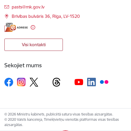
E-pasts:
pasts@mk.gov.lv
Brīvības bulvāris 36, Rīga, LV-1520
Visi kontakti
Sekojiet mums
© 2026 Ministru kabinets, publicētā satura visas tiesības aizsargātas.
© 2020 Valsts kanceleja, Tīmekļvietņu vienotās platformas visas tiesības
aizsargātas.