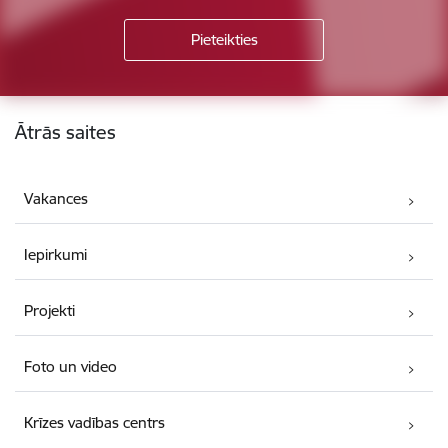
Kājene
Ātrās saites
Vakances
Iepirkumi
Projekti
Foto un video
Krīzes vadības centrs