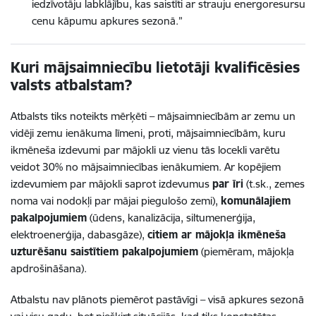
iedzīvotāju labklājību, kas saistīti ar strauju energoresursu
cenu kāpumu apkures sezonā.”
Kuri mājsaimniecību lietotāji kvalificēsies
valsts atbalstam?
Atbalsts tiks noteikts mērķēti – mājsaimniecībām ar zemu un
vidēji zemu ienākuma līmeni, proti, mājsaimniecībām, kuru
ikmēneša izdevumi
par mājokli uz vienu tās locekli varētu
veidot 30% no mājsaimniecības ienākumiem.
Ar kopējiem
izdevumiem par mājokli saprot izdevumus
par īri
(t.sk., zemes
noma vai nodokļi par mājai piegulošo zemi),
komunālajiem
pakalpojumiem
(ūdens, kanalizācija, siltumenerģija,
elektroenerģija, dabasgāze),
citiem ar mājokļa ikmēneša
uzturēšanu saistītiem pakalpojumiem
(piemēram, mājokļa
apdrošināšana).
Atbalstu nav plānots piemērot pastāvīgi – visā apkures sezonā