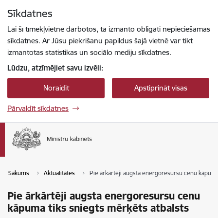
Pāriet uz lapas saturu
Sīkdatnes
Spied
lai meklētu
Enter
Lai šī tīmekļvietne darbotos, tā izmanto obligāti nepieciešamās
sīkdatnes. Ar Jūsu piekrišanu papildus šajā vietnē var tikt
izmantotas statistikas un sociālo mediju sīkdatnes.
Lūdzu, atzīmējiet savu izvēli:
Noraidīt
Apstiprināt visas
Pārvaldīt sīkdatnes
Sākums
Aktualitātes
Pie ārkārtēji augsta energoresursu cenu kāpuma 
Pie ārkārtēji augsta energoresursu cenu
kāpuma tiks sniegts mērķēts atbalsts