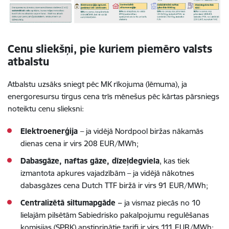
Cenu sliekšņi, pie kuriem piemēro valsts
atbalstu
Atbalstu uzsāks sniegt pēc MK rīkojuma (lēmuma), ja
energoresursu tirgus cena trīs mēnešus pēc kārtas pārsniegs
noteiktu cenu slieksni:
Elektroenerģija
– ja vidējā Nordpool biržas nākamās
dienas cena ir virs 208 EUR/MWh;
Dabasgāze, naftas gāze, dīzeļdegviela
, kas tiek
izmantota apkures vajadzībām –
ja
vidējā nākotnes
dabasgāzes cena Dutch TTF biržā ir virs 91 EUR/MWh;
Centralizētā siltumapgāde –
ja vismaz piecās no 10
lielajām pilsētām Sabiedrisko pakalpojumu regulēšanas
komisijas (SPRK) apstiprinātie tarifi ir virs 111 EUR/MWh;