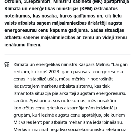
Otrdien, 3.septembrī, Ministru kabinets (MK) apstiprināja
Klimata un enerģētikas ministrijas (KEM) izstrādātos
noteikumus, kas nosaka, kuros gadījumos un, cik lielu
valsts atbalstu saņem mājsaimniecības ārkārtēji augsta
energoresursu cenu kāpuma gadījumā. Šādās situācijās
atbalstu saņems mājsaimniecības ar zemu un vidēji zemu
ienākumu līmeni.
Klimata un enerģētikas ministrs Kaspars Melnis: “Lai gan
redzam, ka kopš 2023. gada pavasara energoresursu
cenas ir stabilizējušās, mūsu mērķis ir nodrošināt
iedzīvotājiem mērķētu atbalsta sistēmu, kas tiek
izmantota situācijā pie ārkārtēji augstām energoresursu
cenām. Apstiprinot šos noteikumus, mēs nosakām
konkrētus cenu griestus aizsargājamām iedzīvotāju
grupām, kuri iezīmē augstu cenu apstākļus, pie kuriem
MK varēs lemt par atbalsta mehānisma iedarbināšanu.
Mērķis ir mazināt negatīvo sociālekonomisko ietekmi uz