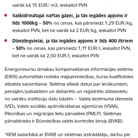
vairāk kā 15 EUR/ m3, ieskaitot PVN
Sašķidrinātajai naftas gāzei, ja tās iegādes apjoms ir
līdz 1000kg – 50%
no cenas, kas pārsniedz 1,29 EUR/kg,
ieskaitot PVN, bet ne vairāk kā 2 EUR/kg, ieskaitot PVN
Dīzeļdegvielai, ja tās iegādes apjoms ir līdz 400 litriem
– 50%
no cenas, kas pārsniedz 1,11 EUR/l, ieskaitot PVN,
bet ne vairāk kā 2,50 EUR/l, ieskaitot PVN
Energoresursu izmaksu kompensēšanas informācijas sistēma
(EIKIS) automātiski noteiks mājsaimniecības, kuras kvalificēsies
atbalsta saņemšanai. Sistēma atlasīs datus par ienākumiem,
pensijām/pabalstiem un deklarēto un reģistrēto dzīvesvietu
no vairāku institūciju datu bāzēm – Valsts ieņēmuma dienesta
(VID), Valsts sociālās apdrošināšanas aģentūras (VSAA),
Pilsonības un migrācijas lietu pārvaldes (PMLP). Sistēmas
pārvaldnieks ir Būvniecības valsts kontroles birojs (BVKB).
“KEM sadarbībā ar BVKB un sistēmas izstrādātāju, darbu pie