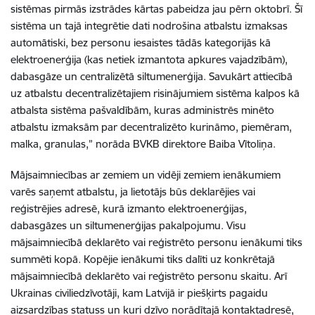
sistēmas pirmās izstrādes kārtas pabeidza jau pērn oktobrī. Šī
sistēma un tajā integrētie dati nodrošina atbalstu izmaksas
automātiski, bez personu iesaistes tādās kategorijās kā
elektroenerģija (kas netiek izmantota apkures vajadzībām),
dabasgāze un centralizētā siltumenerģija. Savukārt attiecībā
uz atbalstu decentralizētajiem risinājumiem sistēma kalpos kā
atbalsta sistēma pašvaldībām, kuras administrēs minēto
atbalstu izmaksām par decentralizēto kurināmo, piemēram,
malka, granulas,” norāda BVKB direktore Baiba Vītoliņa.
Mājsaimniecības ar zemiem un vidēji zemiem ienākumiem
varēs saņemt atbalstu, ja lietotājs būs deklarējies vai
reģistrējies adresē, kurā izmanto elektroenerģijas,
dabasgāzes un siltumenerģijas pakalpojumu. Visu
mājsaimniecībā deklarēto vai reģistrēto personu ienākumi tiks
summēti kopā. Kopējie ienākumi tiks dalīti uz konkrētajā
mājsaimniecībā deklarēto vai reģistrēto personu skaitu. Arī
Ukrainas civiliedzīvotāji, kam Latvijā ir piešķirts pagaidu
aizsardzības statuss un kuri dzīvo norādītajā kontaktadresē,