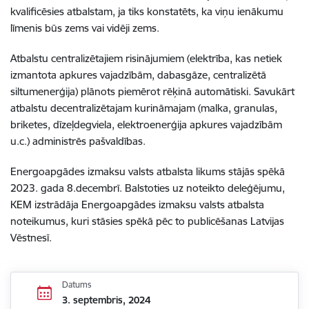
kvalificēsies atbalstam, ja tiks konstatēts, ka viņu ienākumu
līmenis būs zems vai vidēji zems.
Atbalstu centralizētajiem risinājumiem (elektrība, kas netiek
izmantota apkures vajadzībām, dabasgāze, centralizētā
siltumenerģija) plānots piemērot rēķinā automātiski. Savukārt
atbalstu decentralizētajam kurināmajam (malka, granulas,
briketes, dīzeļdegviela, elektroenerģija apkures vajadzībām
u.c.) administrēs pašvaldības.
Energoapgādes izmaksu valsts atbalsta likums stājās spēkā
2023. gada 8.decembrī. Balstoties uz noteikto deleģējumu,
KEM izstrādāja Energoapgādes izmaksu valsts atbalsta
noteikumus, kuri stāsies spēkā pēc to publicēšanas Latvijas
Vēstnesī.
Datums
3. septembris, 2024