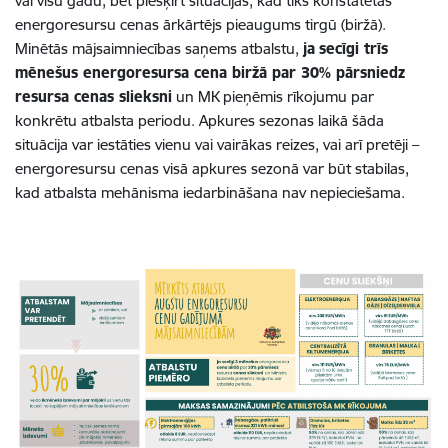
vai visu gadu, bet piešķirt situācijās, kad tiks konstatētas
energoresursu cenas ārkārtējs pieaugums tirgū (biržā).
Minētās mājsaimniecības saņems atbalstu,
ja
secīgi trīs
mēnešus energoresursa cena biržā par 30% pārsniedz
resursa cenas slieksni
un MK pieņēmis rīkojumu par
konkrētu atbalsta periodu. Apkures sezonas laikā šāda
situācija var iestāties vienu vai vairākas reizes, vai arī pretēji –
energoresursu cenas visā apkures sezonā var būt stabilas,
kad atbalsta mehānisma iedarbināšana nav nepieciešama.