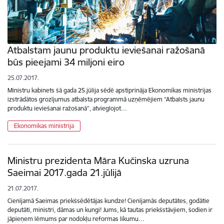
Atbalstam jaunu produktu ieviešanai ražošanā
būs pieejami 34 miljoni eiro
25.07.2017.
Ministru kabinets šā gada 25.jūlija sēdē apstiprināja Ekonomikas ministrijas
izstrādātos grozījumus atbalsta programmā uzņēmējiem “Atbalsts jaunu
produktu ieviešanai ražošanā”, atvieglojot…
Ekonomikas ministrija
Ministru prezidenta Māra Kučinska uzruna
Saeimai 2017.gada 21.jūlijā
21.07.2017.
Cienījamā Saeimas priekšsēdētājas kundze! Cienījamās deputātes, godātie
deputāti, ministri, dāmas un kungi! Jums, kā tautas priekšstāvjiem, šodien ir
jāpieņem lēmums par nodokļu reformas likumu…