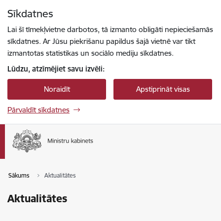
Pāriet uz lapas saturu
Sīkdatnes
Spied
lai meklētu
Enter
Lai šī tīmekļvietne darbotos, tā izmanto obligāti nepieciešamās
sīkdatnes. Ar Jūsu piekrišanu papildus šajā vietnē var tikt
izmantotas statistikas un sociālo mediju sīkdatnes.
Lūdzu, atzīmējiet savu izvēli:
Noraidīt
Apstiprināt visas
Pārvaldīt sīkdatnes
Sākums
Aktualitātes
Aktualitātes