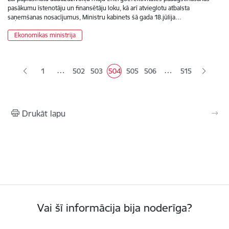
pasākumu īstenotāju un finansētāju loku, kā arī atvieglotu atbalsta
saņemšanas nosacījumus, Ministru kabinets šā gada 18.jūlija…
Ekonomikas ministrija
Lapošana
…
…
1
502
503
504
505
506
515
Lapa
Lapa
Pašreizējā lapa
Lapa
Lapa
Drukāt lapu
Vai šī informācija bija noderīga?