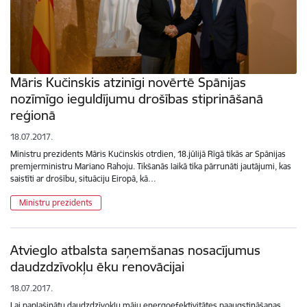
Māris Kučinskis atzinīgi novērtē Spānijas
nozīmīgo ieguldījumu drošības stiprināšanā
reģionā
18.07.2017.
Ministru prezidents Māris Kučinskis otrdien, 18.jūlijā Rīgā tikās ar Spānijas
premjerministru Mariano Rahoju. Tikšanās laikā tika pārrunāti jautājumi, kas
saistīti ar drošību, situāciju Eiropā, kā…
Ministru prezidents
Atvieglo atbalsta saņemšanas nosacījumus
daudzdzīvokļu ēku renovācijai
18.07.2017.
Lai paplašinātu daudzdzīvokļu māju energoefektivitātes paaugstināšanas