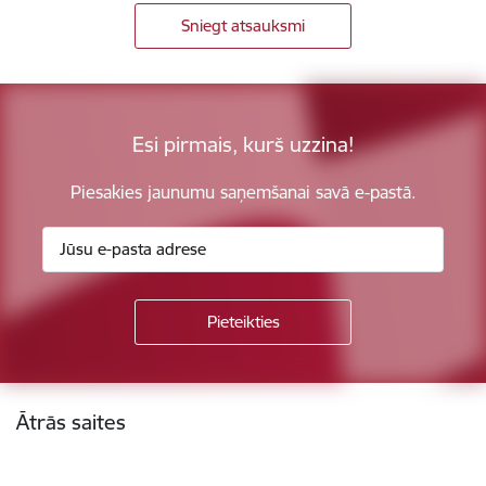
Sniegt atsauksmi
Esi pirmais, kurš uzzina!
Piesakies jaunumu saņemšanai savā e-pastā.
Kājene
Ātrās saites