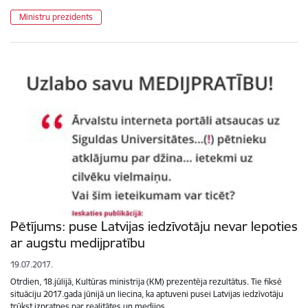
Ministru prezidents
Pētījums: puse Latvijas iedzīvotāju nevar lepoties
ar augstu medijpratību
19.07.2017.
Otrdien, 18.jūlijā, Kultūras ministrija (KM) prezentēja rezultātus. Tie fiksē
situāciju 2017.gada jūnijā un liecina, ka aptuveni pusei Latvijas iedzīvotāju
trūkst izpratnes par realitātes un medijos…