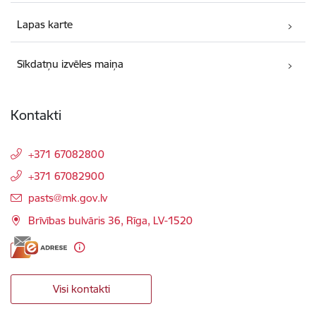
Lapas karte
Sīkdatņu izvēles maiņa
Kontakti
+371 67082800
+371 67082900
E-pasts:
pasts@mk.gov.lv
Brīvības bulvāris 36, Rīga, LV-1520
Visi kontakti