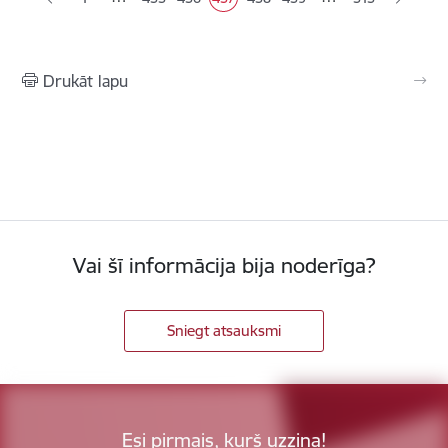
Lapa
Lapa
Pašreizējā lapa
Lapa
Lapa
Drukāt lapu
Vai šī informācija bija noderīga?
Sniegt atsauksmi
Esi pirmais, kurš uzzina!