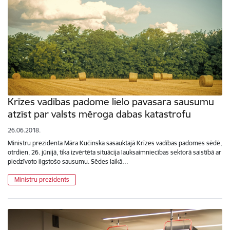
Krīzes vadības padome lielo pavasara sausumu
atzīst par valsts mēroga dabas katastrofu
26.06.2018.
Ministru prezidenta Māra Kučinska sasauktajā Krīzes vadības padomes sēdē,
otrdien, 26. jūnijā, tika izvērtēta situācija lauksaimniecības sektorā saistībā ar
piedzīvoto ilgstošo sausumu. Sēdes laikā…
Ministru prezidents