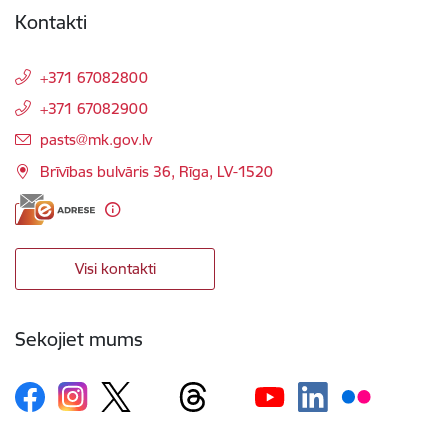
Kontakti
+371 67082800
+371 67082900
E-pasts:
pasts@mk.gov.lv
Brīvības bulvāris 36, Rīga, LV-1520
Visi kontakti
Sekojiet mums