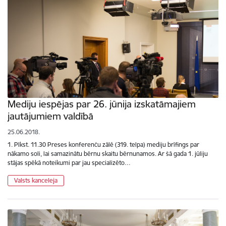
Mediju iespējas par 26. jūnija izskatāmajiem
jautājumiem valdībā
25.06.2018.
1. Plkst. 11.30 Preses konferenču zālē (319. telpa) mediju brīfings par
nākamo soli, lai samazinātu bērnu skaitu bērnunamos. Ar šā gada 1. jūliju
stājas spēkā noteikumi par jau specializēto…
Valsts kanceleja