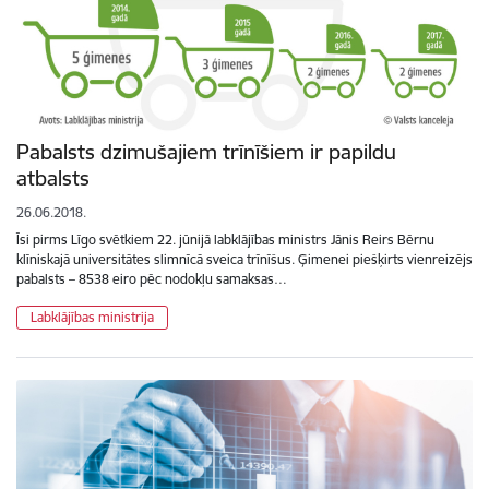
Pabalsts dzimušajiem trīnīšiem ir papildu
atbalsts
26.06.2018.
Īsi pirms Līgo svētkiem 22. jūnijā labklājības ministrs Jānis Reirs Bērnu
klīniskajā universitātes slimnīcā sveica trīnīšus. Ģimenei piešķirts vienreizējs
pabalsts – 8538 eiro pēc nodokļu samaksas…
Labklājības ministrija