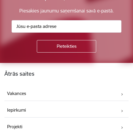
Piesakies jaunumu saņemšanai savā e-pastā.
Kājene
Ātrās saites
Vakances
Iepirkumi
Projekti