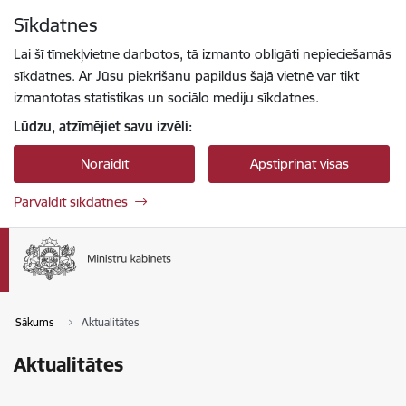
Pāriet uz lapas saturu
Sīkdatnes
Spied
lai meklētu
Enter
Lai šī tīmekļvietne darbotos, tā izmanto obligāti nepieciešamās
sīkdatnes. Ar Jūsu piekrišanu papildus šajā vietnē var tikt
izmantotas statistikas un sociālo mediju sīkdatnes.
Lūdzu, atzīmējiet savu izvēli:
Noraidīt
Apstiprināt visas
Pārvaldīt sīkdatnes
Sākums
Aktualitātes
Aktualitātes