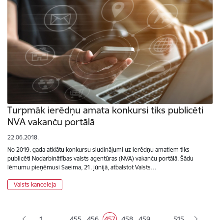
Turpmāk ierēdņu amata konkursi tiks publicēti
NVA vakanču portālā
22.06.2018.
No 2019. gada atklātu konkursu sludinājumi uz ierēdņu amatiem tiks
publicēti Nodarbinātības valsts aģentūras (NVA) vakanču portālā. Šādu
lēmumu pieņēmusi Saeima, 21. jūnijā, atbalstot Valsts…
Valsts kanceleja
Lapošana
…
…
1
455
456
457
458
459
515